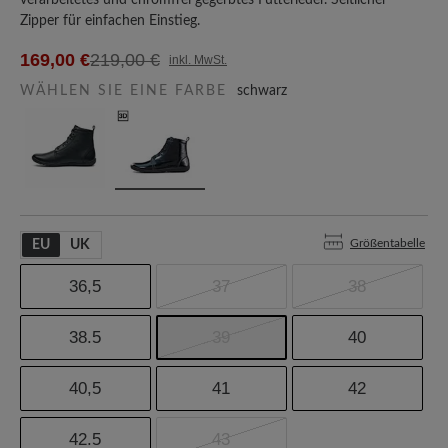
verarbeitetes und chromfrei gegerbtes Futterleder. Seitlicher
Zipper für einfachen Einstieg.
169,00 €
219,00 €
inkl. MwSt.
WÄHLEN SIE EINE FARBE
schwarz
Größentabelle
EU
UK
36,5
37
38
38.5
39
40
40,5
41
42
42.5
43