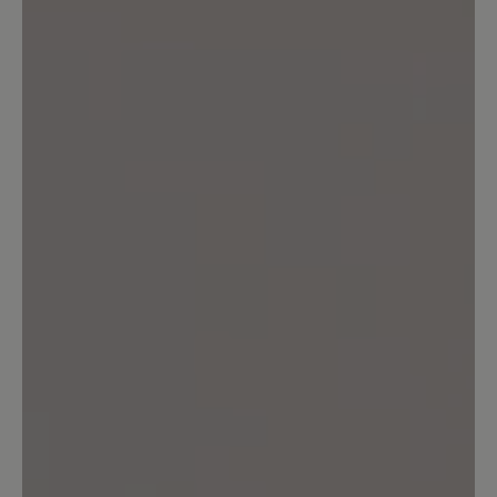
Bewertung schreiben
Sortiert nach
1
Bewertung
15. September 2024 08:44
Bewertung mit 5 von 5 Sternen
Zeitlos 🥰 schön
Ich habe diesen Stiefel in der Kölner
Filiale gekauft; ein herzliches
Dankeschön für die fachkundige
Beratung. Leder ist super soft,
Verarbeitung sehr hochwertig. Keine
drückende Nähte und Passform optimal.