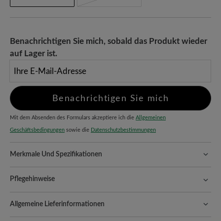
Benachrichtigen Sie mich, sobald das Produkt wieder
auf Lager ist.
Ihre E-Mail-Adresse
Benachrichtigen Sie mich
Mit dem Absenden des Formulars akzeptiere ich die
Allgemeinen
Geschäftsbedingungen
sowie die
Datenschutzbestimmungen
Merkmale Und Spezifikationen
Freeyourfeet!
Die perfekte Passform mit 100% Zehenfreiheit.
Natürlich geformte Schuhe, handgefertigt hergestellt.
Pflegehinweise
Ein absoluter Hingucker:
hochwertiges Kalblackleder strahlt
Lackleder überzeugt durch seine pflegeleichte Oberfläche, doch
Eleganz aus und setzt stilvolle Akzente für besondere Anlässe.
Allgemeine Lieferinformationen
mit der richtigen Pflege bleibt es länger strahlend und geschmeidig.
So geht’s:
Passform:
Natural - Breite Passform (F) - für normale bis breite
Versand- und Verpackungskosten:
Unsere Standardkosten