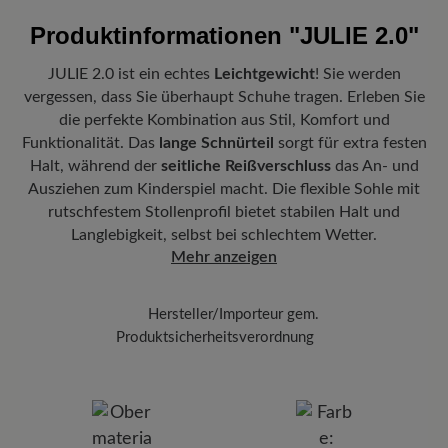
Füße
betragen 5,90€ und werden automatisch Ihrem Warenkorb
Reinigen Sie die Lackoberfläche sanft mit einem
Produktinformationen
"JULIE 2.0"
hinzugefügt – unabhängig vom Bestellwert.
leicht angefeuchteten Tuch. Achten Sie darauf,
Vorteil der Sohle:
Griffige Win-Sohle aus TPU mit rutschfestem
Freuen Sie sich auf Ihr Paket!
Sobald Ihre Bestellung unser Lager in
JULIE 2.0 ist ein echtes
Leichtgewicht
! Sie werden
Stollenprofil bietet sicheren Halt auf glatten und unebenen
nicht zu stark zu reiben, um den Glanz des
Deutschland verlassen hat, erhalten Sie eine Versandbestätigung.
Oberflächen.
vergessen, dass Sie überhaupt Schuhe tragen. Erleben Sie
Lackleders zu bewahren.
Mit der beigefügten Sendungsnummer können Sie genau
die perfekte Kombination aus Stil, Komfort und
Tragen Sie nach dem Trocknen bei
nachverfolgen, wo sich Ihr neues BÄR Lieblingsstück gerade
Herausnehmbares Fußbett:
3 mm BÄR Resilienz-Schaum-Fußbett
Funktionalität. Das
lange Schnürteil
sorgt für extra festen
Zimmertemperatur eine kleine Menge der
befindet.
mit Lederbezug kombiniert sanfte Dämpfung mit hervorragender
Halt, während der
seitliche Reißverschluss
das An- und
Flüssigpflege
Lack Polish (100 ml)
auf ein
Anpassungsfähigkeit.
Ausziehen zum Kinderspiel macht. Die flexible Sohle mit
weiches Tuch auf. Verteilen Sie die Pflege
Funktionalität:
Atmungsaktiv
rutschfestem Stollenprofil bietet stabilen Halt und
gleichmäßig.
Langlebigkeit, selbst bei schlechtem Wetter.
Mehr anzeigen
Hersteller/Importeur gem.
Produktsicherheitsverordnung
Marke:
BÄR
BÄR GmbH
Pleidelsheimer Str. 15/1, 74321 Bietigheim-Bissingen,
Deutschland