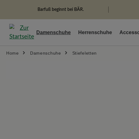
springen
Zur Hauptnavigation springen
Barfuß beginnt bei BÄR.
Damenschuhe
Herrenschuhe
Accesso
Home
Damenschuhe
Stiefeletten
Bildergalerie überspringen