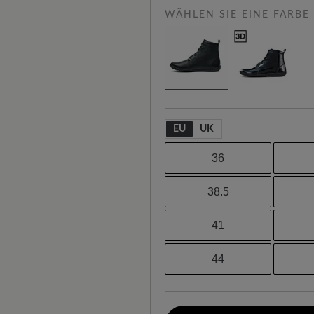
WÄHLEN SIE EINE FARBE
EU
UK
36
38.5
41
44