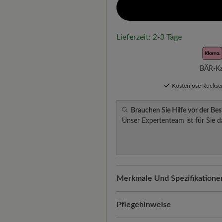
Lieferzeit: 2-3 Tage
BÄR-Kau
Kostenlose Rücks
Brauchen Sie Hilfe vor der Bes
Unser Expertenteam ist für Sie d
Merkmale Und Spezifikatione
Freeyourfeet!
Die perfekte Pa
Schuhe, handgefertigt hergeste
Pflegehinweise
Qualität, die man spürt:
Glatte