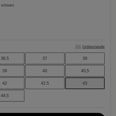
schwarz
Größentabelle
36,5
37
38
39
40
40,5
42
42.5
43
44,5