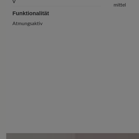
mittel
Funktionalität
Atmungsaktiv
1 von 1 Bewertungen
5 von 5 Sternen