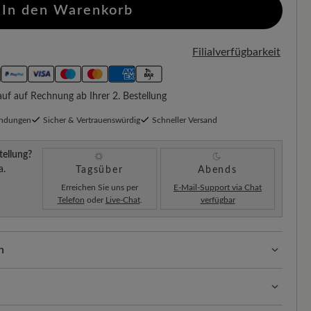
In den Warenkorb
Filialverfügbarkeit
f auf Rechnung ab Ihrer 2. Bestellung
endungen
Sicher & Vertrauenswürdig
Schneller Versand
tellung?
a.
Tagsüber
Abends
Erreichen Sie uns per
E-Mail-Support via Chat
Telefon
oder
Live-Chat
.
verfügbar
n
ssform mit 100% Zehenfreiheit. Natürlich geformte
llt.
, strapazierfähige Oberfläche, die Langlebigkeit und