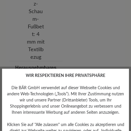
Herausnehmbares
Fußbett
WIR RESPEKTIEREN IHRE PRIVATSPHÄRE
Herausnehmbares BÄR
Resilienz-Schaum-Fußbett: 4
Die BÄR GmbH verwendet auf dieser Webseite Cookies und
mm mit Textilbezug
andere Web-Technologien („Tools“). Mit Ihrer Zustimmung nutzen
wir und unsere Partner (Drittanbieter) Tools, um Ihr
Shoppingerlebnis und unser Onlineangebot zu verbessern und
Ihnen interessante Werbung auf anderen Seiten anzuzeigen.
Klicken Sie auf "Alle zulassen" um alle Cookies zu akzeptieren und
direkt zur Webseite weiter zu navigieren, oder auf „Individuelle