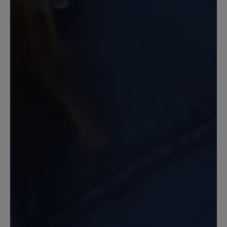
ausziehen. Die nette Verkäuferin in
Konstanz hat meine Füße gesehen und
mir direkt die passende Größe gebracht.
Normalerweise trage ich eine Nummer
größer. Ich hab mittlerweile auch das
Gegenstück, Joana. Die sind wohl
baugleich, nur vom Material
unterschiedlich. Genauso bequem.