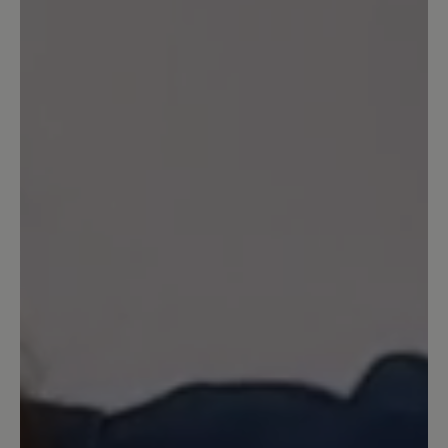
Bewertung schreiben
Sortiert nach
2
Bewertungen
21. März 2025 10:06
Bewertung mit 5 von 5 Sternen
Wieder eine Wohltat für meine Füße
Nachdem ich vor einiger Zeit die von
innen gefütterte Variante gekauft habe,
bin ich auch mit diesem Schuh sehr
zufrieden. Ich bin im Haus gefühlt
federleicht unterwegs. Auch zum Yoga
setze ich diesen trittsicheren