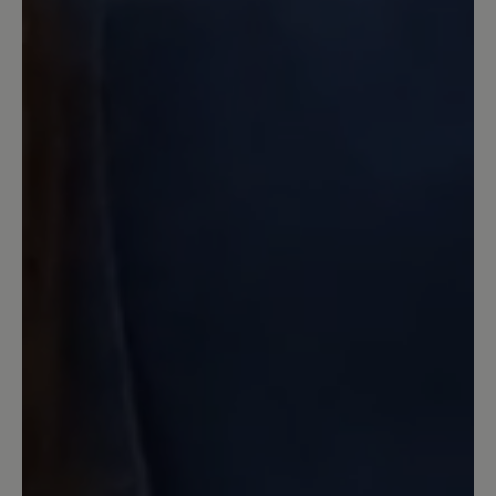
Barfußschuh ein. Selbstverständlich will
ich auch im Urlaub nicht auf diesen
super sitzenden, atmungsaktiven Schuh
verzichten. Bin dankbar für so
unterschiedliche Schuhe von BÄR und
habe mir vorgenommen, dabei zu
bleiben. Danke
1. Juli 2024 07:19
Bewertung mit 5 von 5 Sternen
Mein erster Barfußschuh,
eigentlich wollte ich nur mal einen
Versuch starten und habe ihn als
Hausschuhersatz eingeplant.
Mittlerweile will ich ihn gar nicht mehr