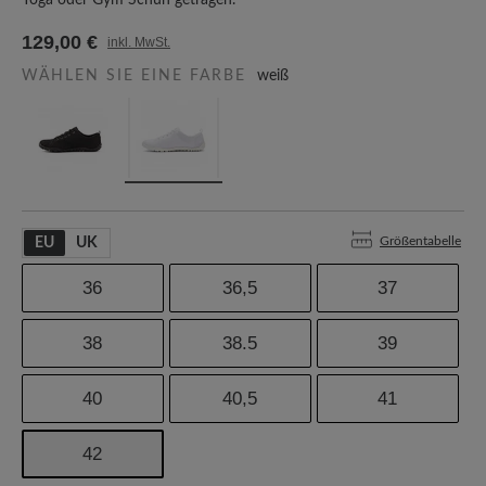
Yoga oder Gym Schuh getragen.
129,00 €
inkl. MwSt.
WÄHLEN SIE EINE FARBE
weiß
Größentabelle
EU
UK
36
36,5
37
38
38.5
39
40
40,5
41
42