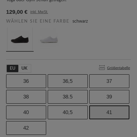
Yoga oder Gym Schuh getragen.
129,00 €
inkl. MwSt.
WÄHLEN SIE EINE FARBE
schwarz
Größentabelle
EU
UK
36
36,5
37
38
38.5
39
40
40,5
41
42