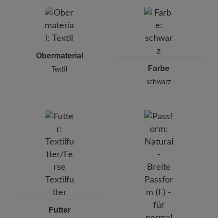
BÄR GmbH
Gerüchen zu befreien, verwenden Sie das
Pleidelsheimer Str. 15/1, 74321 Bietigheim-Bissingen,
Spray Breeze (125 ml)
in dem Innenraum und
Deutschland
lassen Sie es kurz einwirken.
E-mail:
kundenbetreuung@baer-schuhe.de
Telefon: 0800 51 65 65 56 (gebührenfrei)
Obermaterial
Farbe
Textil
schwarz
Futter