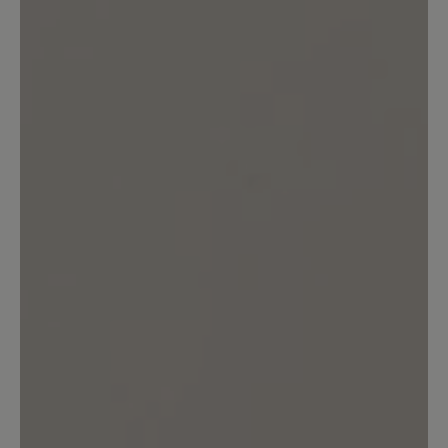
5 von 5 Sternen
Durchschnittliche Bewertung von
100%
Perfekt (2)
0%
Sehr gut (0)
0%
Gut (0)
0%
Akzeptierbar (0)
0%
Unbefriedigend (0)
Bewerten Sie dieses Produkt!
Teilen Sie Ihre Erfahrungen mit anderen
Kunden.