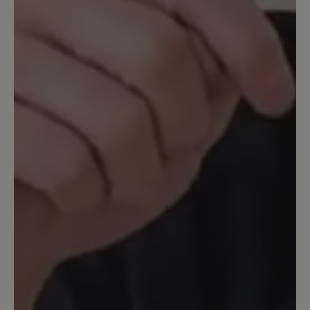
Hausschuhersatz eingeplant.
Mittlerweile will ich ihn gar nicht mehr
ausziehen. Die nette Verkäuferin in
Konstanz hat meine Füße gesehen und
mir direkt die passende Größe gebracht.
Normalerweise trage ich eine Nummer
größer. Ich hab mittlerweile auch das
Gegenstück, Joana. Die sind wohl
baugleich, nur vom Material
unterschiedlich. Genauso bequem.