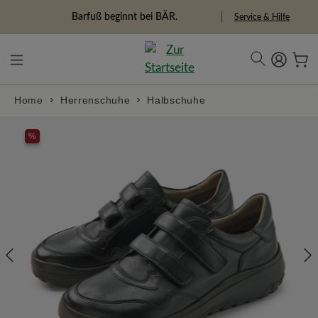
alt springen
Barfuß beginnt bei BÄR.
Freiheitspioniere
Service & Hilfe
Home
Herrenschuhe
Halbschuhe
Bildergalerie überspringen
%