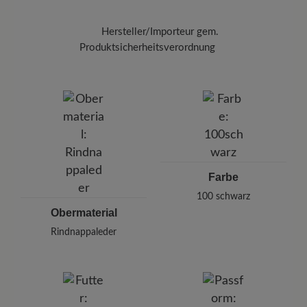
Zum Abschluss schützen Sie Ihre Schuhe mit
dem
Carbon Pro (400 ml)
Halten Sie dabei
Hersteller/Importeur gem.
einen Abstand von 20-30 cm ein.
Produktsicherheitsverordnung
Marke:
BÄR
BÄR GmbH
Pleidelsheimer Str. 15/1, 74321 Bietigheim-Bissingen,
Deutschland
E-mail:
kundenbetreuung@baer-schuhe.de
Telefon: 0800 51 65 65 56 (gebührenfrei)
Farbe
100
schwarz
Obermaterial
Rindnappaleder