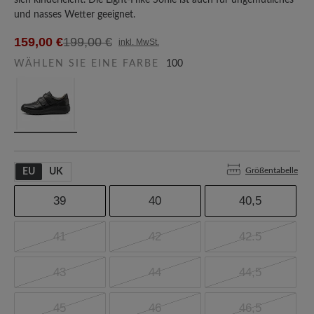
sich kinderleicht. Die Light-Hike Sohle ist auch für ungemütliches
und nasses Wetter geeignet.
159,00 €
199,00 €
inkl. MwSt.
WÄHLEN SIE EINE FARBE
100
Größentabelle
EU
UK
39
40
40,5
41
42
42.5
43
44
44,5
45
46
46,5