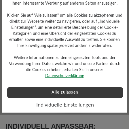
Ihnen interessante Werbung auf anderen Seiten anzuzeigen.
0 von 0 Bewertungen
Klicken Sie auf "Alle zulassen" um alle Cookies zu akzeptieren und
direkt zur Webseite weiter zu navigieren, oder auf „Individuelle
Einstellungen“, um eine detaillierte Beschreibung der Cookie-
Durchschnittliche Bewertung von
Kategorien und eine Übersicht der eingesetzten Cookies zu
erhalten sowie eine individuelle Auswahl zu treffen. Sie können
Ihre Einwilligung später jederzeit ändern / widerrufen.
Bewerten Sie dieses Produkt!
Weitere Informationen zu den eingesetzten Tools und der
Teilen Sie Ihre Erfahrungen mit anderen
Verwendung Ihrer Daten, welche wir und unsere Partner durch
die Cookies erheben, erhalten Sie in unserer
Kunden.
Datenschutzerklärung
Bewertung schreiben
Alle zulassen
Individuelle Einstellungen
Keine Bewertungen gefunden. Teilen Sie Ihre Erfahrungen
INDIVIDUELL ANPASSBAR:
mit anderen.