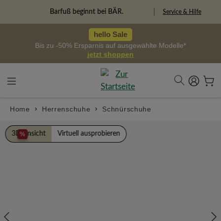
alt springen
Freiheitspioniere
Service & Hilfe
hello Sale
Bis zu -50% Ersparnis auf ausgewählte Modelle*
jetzt shoppen
Home
Herrenschuhe
Schnürschuhe
Bildergalerie überspringen
3D Ansicht
Virtuell ausprobieren
%