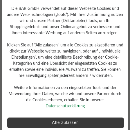
Die BÄR GmbH verwendet auf dieser Webseite Cookies und
andere Web-Technologien („Tools“). Mit Ihrer Zustimmung nutzen
wir und unsere Partner (Drittanbieter) Tools, um Ihr
Sohlentyp
Shoppingerlebnis und unser Onlineangebot zu verbessern und
Ihnen interessante Werbung auf anderen Seiten anzuzeigen.
Vibram® Terrain-Gummi-
Sohle (6 mm) mit Stollenprofil
Klicken Sie auf "Alle zulassen" um alle Cookies zu akzeptieren und
direkt zur Webseite weiter zu navigieren, oder auf „Individuelle
Einstellungen“, um eine detaillierte Beschreibung der Cookie-
Kategorien und eine Übersicht der eingesetzten Cookies zu
erhalten sowie eine individuelle Auswahl zu treffen. Sie können
Bewertungen lesen
Ihre Einwilligung später jederzeit ändern / widerrufen.
Weitere Informationen zu den eingesetzten Tools und der
0 von 0 Bewertungen
Verwendung Ihrer Daten, welche wir und unsere Partner durch
die Cookies erheben, erhalten Sie in unserer
Datenschutzerklärung
Durchschnittliche Bewertung von
Alle zulassen