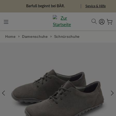
alt springen
Freiheitspioniere
Service & Hilfe
Home
Damenschuhe
Schnürschuhe
Bildergalerie überspringen