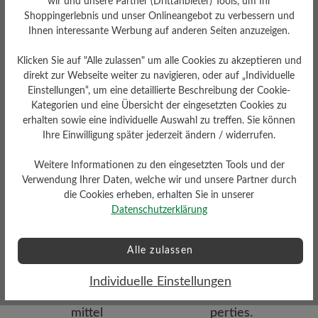
wir und unsere Partner (Drittanbieter) Tools, um Ihr
Fußbett
Shoppingerlebnis und unser Onlineangebot zu verbessern und
Ihnen interessante Werbung auf anderen Seiten anzuzeigen.
Herausnehmbares BÄR
Resilienz-Schaum-Fußbett: 4
mm mit Textilbezug
Klicken Sie auf "Alle zulassen" um alle Cookies zu akzeptieren und
direkt zur Webseite weiter zu navigieren, oder auf „Individuelle
Einstellungen“, um eine detaillierte Beschreibung der Cookie-
Kategorien und eine Übersicht der eingesetzten Cookies zu
erhalten sowie eine individuelle Auswahl zu treffen. Sie können
Ihre Einwilligung später jederzeit ändern / widerrufen.
Weitere Informationen zu den eingesetzten Tools und der
Verwendung Ihrer Daten, welche wir und unsere Partner durch
Dämpfungsgrad
die Cookies erheben, erhalten Sie in unserer
Funktionalität
gering
Datenschutzerklärung
Atmungsaktiv
Alle zulassen
Individuelle Einstellungen