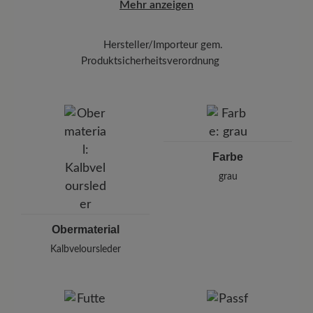
Mehr anzeigen
Hersteller/Importeur gem.
Produktsicherheitsverordnung
Marke:
BÄR
BÄR GmbH
Pleidelsheimer Str. 15/1, 74321 Bietigheim-Bissingen,
Deutschland
E-mail:
kundenbetreuung@baer-schuhe.de
Farbe
Telefon: 0800 51 65 65 56 (gebührenfrei)
grau
Obermaterial
Kalbveloursleder