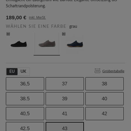
ermöglicht ein Laufgefühl wie barfuß. Elegante Umsetzung der
Schaftrandpolsterung.
189,00 €
inkl. MwSt.
WÄHLEN SIE EINE FARBE
grau
Größentabelle
EU
UK
36,5
37
38
38.5
39
40
40,5
41
42
42.5
43