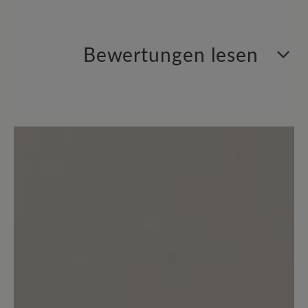
Bewertungen lesen
0 von 0 Bewertungen
Durchschnittliche Bewertung von
Bewerten Sie dieses Produkt!
Teilen Sie Ihre Erfahrungen mit anderen
Kunden.
Bewertung schreiben