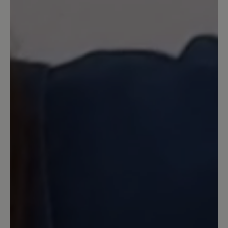
Ein Schuh der seinen Preis wert ist,
super verarbeitet und bequem. Wie er
sich im Winter macht wird sich zeigen,
aber ich bin da ganz optimistisch. Es ist
nicht das erste Paar Schuhe von Bär
oder Joe Nimble. Trotz der etwas
höheren Preise bis jetzt immer zufrieden
gewesen. Kauft man eben ein Paar
weniger, das gleicht die Haltbarkeit und
Verarbeitung wieder aus.;-)