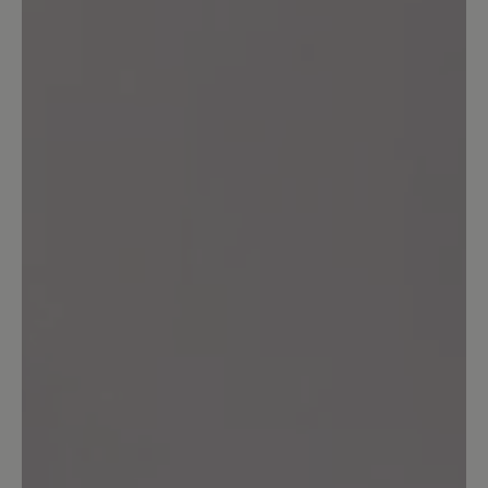
Bewerten Sie dieses Produkt!
Teilen Sie Ihre Erfahrungen mit anderen
Kunden.
Bewertung schreiben
Sortiert nach
1
Bewertung
14. September 2025 09:29
Bewertung mit 5 von 5 Sternen
Einfach ein schöner Schuh.