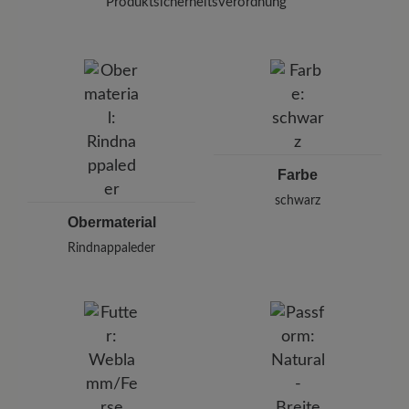
Zum Abschluss schützen Sie Ihre Schuhe mit
Produktsicherheitsverordnung
dem
Carbon Pro (400 ml)
Halten Sie dabei
Marke:
BÄR
einen Abstand von 20-30 cm ein.
BÄR GmbH
Pleidelsheimer Str. 15/1, 74321 Bietigheim-Bissingen,
Deutschland
E-mail:
kundenbetreuung@baer-schuhe.de
Telefon: 0800 51 65 65 56 (gebührenfrei)
Farbe
schwarz
Obermaterial
Rindnappaleder