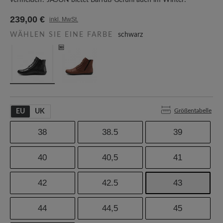
vermeiden? JASON bietet Barfuß-Gefühl auch im Winter!
239,00 €
inkl. MwSt.
WÄHLEN SIE EINE FARBE
schwarz
Größentabelle
EU
UK
38
38.5
39
40
40,5
41
42
42.5
43
44
44,5
45