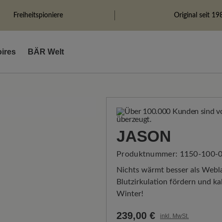
Freiheitspioniere
Original seit 19
ires
BÄR Welt
JASON
Produktnummer:
1150-100-0
Nichts wärmt besser als Webl
Blutzirkulation fördern und 
Winter!
239,00 €
inkl. MwSt.