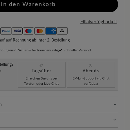
In den Warenkorb
Filialverfügbarkeit
f auf Rechnung ab Ihrer 2. Bestellung
endungen
Sicher & Vertrauenswürdig
Schneller Versand
tellung?
a.
Tagsüber
Abends
Erreichen Sie uns per
E-Mail-Support via Chat
Telefon
oder
Live-Chat
.
verfügbar
n
ssform mit 100% Zehenfreiheit. Natürlich geformte
llt.
, strapazierfähige Oberfläche, die Langlebigkeit und