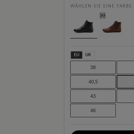
WÄHLEN SIE EINE FARBE
EU
UK
38
40,5
43
46