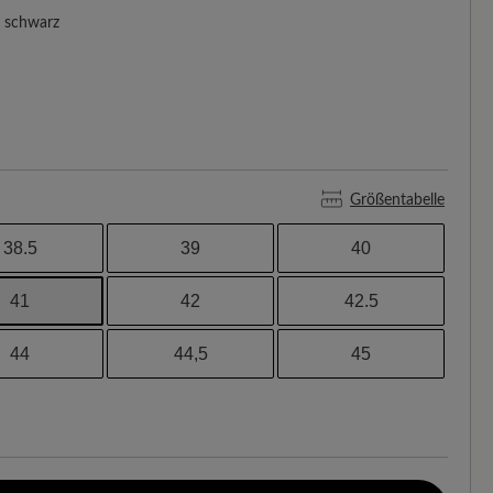
schwarz
Größentabelle
38.5
39
40
41
42
42.5
44
44,5
45