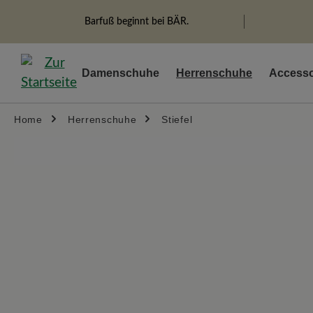
springen
Zur Hauptnavigation springen
Barfuß beginnt bei BÄR.
Damenschuhe
Herrenschuhe
Accesso
Home
Herrenschuhe
Stiefel
Bildergalerie überspringen