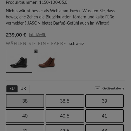
Produktnummer:
1150-100-05,0
Nichts wärmt besser als Weblamm-Futter. Wussten Sie, dass
bewegliche Zehen die Blutzirkulation fördern und kalte Füße
vermeiden? JASON bietet Barfuß-Gefühl auch im Winter!
239,00 €
inkl. MwSt.
WÄHLEN SIE EINE FARBE
schwarz
Größentabelle
EU
UK
38
38.5
39
40
40,5
41
42
42.5
43