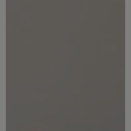
oder Joe Nimble. Trotz der etwas
höheren Preise bis jetzt immer zufrieden
gewesen. Kauft man eben ein Paar
weniger, das gleicht die Haltbarkeit und
Verarbeitung wieder aus.;-)