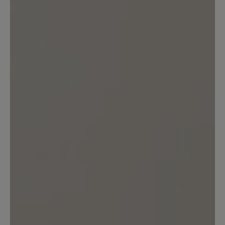
Bewertung schreiben
Sortiert nach
1
Bewertung
14. September 2025 09:29
Bewertung mit 5 von 5 Sternen
Einfach ein schöner Schuh.
Ein Schuh der seinen Preis wert ist,
super verarbeitet und bequem. Wie er
sich im Winter macht wird sich zeigen,
aber ich bin da ganz optimistisch. Es ist
nicht das erste Paar Schuhe von Bär