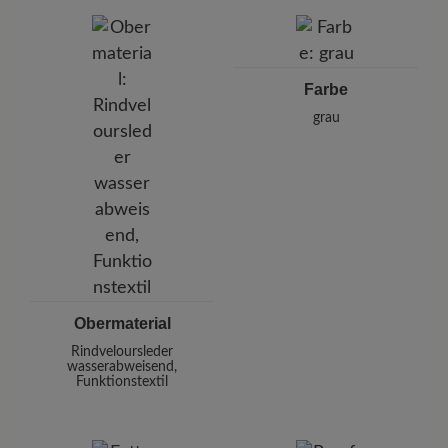
BÄR GmbH
Pleidelsheimer Str. 15/1, 74321 Bietigheim-Bissingen,
Deutschland
E-mail:
kundenbetreuung@baer-schuhe.de
Farbe
Telefon: 0800 51 65 65 56 (gebührenfrei)
grau
Obermaterial
Rindveloursleder
wasserabweisend,
Funktionstextil