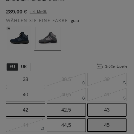
komfortabel. Stabil am Knöchel.
289,00 €
inkl. MwSt.
WÄHLEN SIE EINE FARBE
grau
Größentabelle
EU
UK
38
38.5
39
40
40,5
41
42
42.5
43
44
44,5
45