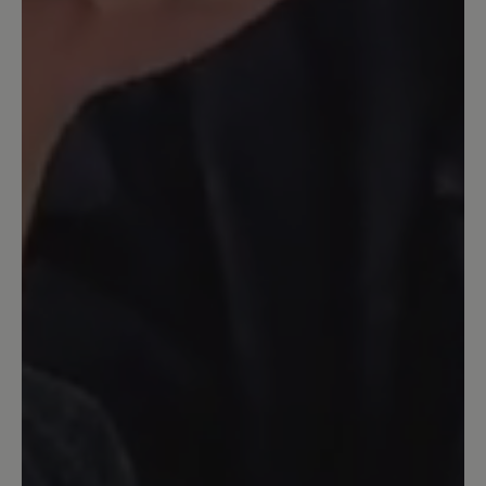
Bewertung mit 5 von 5 Sternen
Schnürung
sehr umständliche Schnürung,
bequemer Schuh für leichte
Wanderungen auf befestigten Wegen,
sichere, rutschfeste Sohle.
13. November 2022 08:58
Bewertung mit 5 von 5 Sternen
Fallen gross aus - normale Grösse
reicht locker
Ich trage Grösse 38,5 und habe die
Innsbruck in 39 bestellt. Obwohl ich