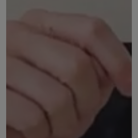
Bewertung mit 5 von 5 Sternen
Bequemer Laufschuh
Ich suchte einen guten Laufschuh für
tägliche Spaziergänge mit dem Hund.
Dieser Schuh ist sehr bequem, der Fuß
hat Platz. Ich bin an sich sehr zufrieden
damit. Leider kommt dann doch
irgendwann das Wasser durch, wobei
der Schuh nicht als wasserdicht
beworben wurde, sondern nur als
wasserabweisend. Insofern kann ich
sagen: alles TOP
14. April 2023 10:14