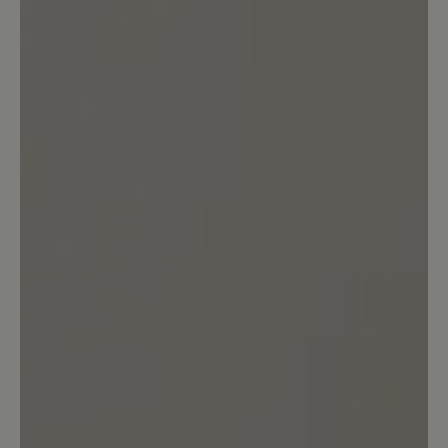
Kunden.
Bewertung schreiben
Sortiert nach
10
Bewertungen
21. Januar 2024 20:22
Bewertung mit 5 von 5 Sternen
Sehr gut- wasserdicht/Vollleder wäre
noch besser
Sehr guter Wanderschuh, der Breite
Zehenbox und Nullabsatz mit einer