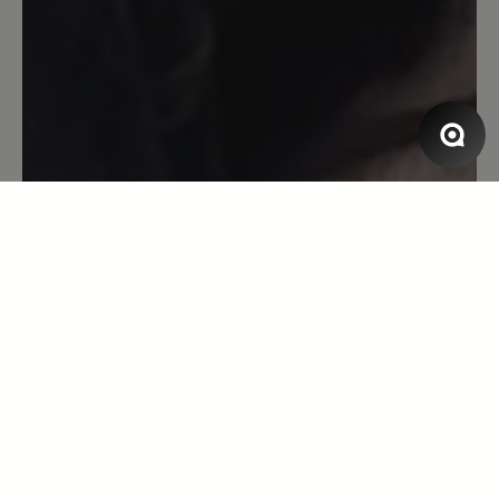
22. Mai 2022 13:05
Bewertung mit 5 von 5 Sternen
Arnstein
Wo man diesen Schuh trägt, gibt es
keine Probleme mehr.👍. Reinhard
Künzel
11. Januar 2022 16:42
Bewertung mit 5 von 5 Sternen
Very comfortable, I am well pleased
I am really pleased with these shoes.