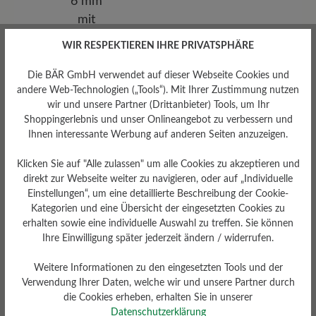
WIR RESPEKTIEREN IHRE PRIVATSPHÄRE
Die BÄR GmbH verwendet auf dieser Webseite Cookies und
Herausnehmbares
andere Web-Technologien („Tools“). Mit Ihrer Zustimmung nutzen
Fußbett
wir und unsere Partner (Drittanbieter) Tools, um Ihr
Herausnehmbares BÄR
Shoppingerlebnis und unser Onlineangebot zu verbessern und
Resilienz-Schaum-Fußbett mit
Ihnen interessante Werbung auf anderen Seiten anzuzeigen.
Gelenkstütze: 6 mm mit
Textilbezug
Klicken Sie auf "Alle zulassen" um alle Cookies zu akzeptieren und
direkt zur Webseite weiter zu navigieren, oder auf „Individuelle
Einstellungen“, um eine detaillierte Beschreibung der Cookie-
Kategorien und eine Übersicht der eingesetzten Cookies zu
erhalten sowie eine individuelle Auswahl zu treffen. Sie können
Ihre Einwilligung später jederzeit ändern / widerrufen.
Weitere Informationen zu den eingesetzten Tools und der
Dämpfungsgrad
Verwendung Ihrer Daten, welche wir und unsere Partner durch
Gewicht Ca. Pro Schuh
die Cookies erheben, erhalten Sie in unserer
hoch
Datenschutzerklärung