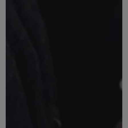
Zehenfreiheit gewohnt bin, habe ich
leider erst zu spät bemerkt, dass 38,5
locker gereicht hätte. Ich kann ihn nur
mit dicken Socken und sehr eng
geschnürt tragen. Da ich ihn als
Schlechtwetterersatz (ausreichend Grip
bei Matsch/Schnee) für meine
Barfussschuhe brauche, ist es mit den
dicken Socken nicht weiter tragisch.
Evtl. lege ich noch eine zweite
Einlegesohle rein, mal schauen. Dafür,
dass der Schuh lediglich als
wasserabweisend beschrieben wird,
bleiben die Füsse sehr trocken (ich
imprägniere ihn regelmässig). Insgesamt
finde ich den Schuh sehr bequem und
angenehm rutschfest.