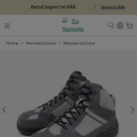
alt springen
Freiheitspioniere
Service & Hilfe
Home
Herrenschuhe
Wanderschuhe
Bildergalerie überspringen