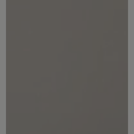
vernünftigen! Sohle die man wirklich
gebrauchen kann beim Wandern
verbindet. Trotz der für Barfußschuhe
dicken Sohle ist sie trotzdem sehr
flexibel im Vergleich zu konventionellen
Wanderschuhsohlen. Also für
Wanderungen wo es nicht jeden Tag
regnen soll ein sehr guter Schuh! Wenn
der Schuh jetzt noch aus Vollleder wäre
dann wäre es der wirklich perfekte
Barfußwanderschuh für mich. Achja und
der Schaft könnte etwas höher sein fürs
Geröll. Der Bergkomfort Wanderstiefel
von Bär ist ja aus Leder aber den finde
ich zu steif.
7. Januar 2024 16:30