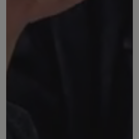
bequemer Schuh für leichte
Wanderungen auf befestigten Wegen,
sichere, rutschfeste Sohle.
13. November 2022 08:58
Bewertung mit 5 von 5 Sternen
Fallen gross aus - normale Grösse
reicht locker
Ich trage Grösse 38,5 und habe die
Innsbruck in 39 bestellt. Obwohl ich
Zehenfreiheit gewohnt bin, habe ich
leider erst zu spät bemerkt, dass 38,5
locker gereicht hätte. Ich kann ihn nur
mit dicken Socken und sehr eng