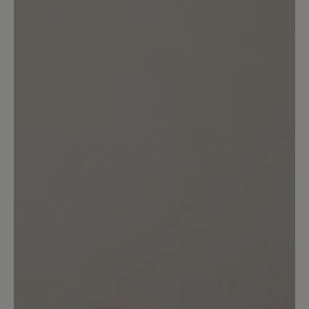
Wanderschuhsohlen. Also für
Wanderungen wo es nicht jeden Tag
regnen soll ein sehr guter Schuh! Wenn
der Schuh jetzt noch aus Vollleder wäre
dann wäre es der wirklich perfekte
Barfußwanderschuh für mich. Achja und
der Schaft könnte etwas höher sein fürs
Geröll. Der Bergkomfort Wanderstiefel
von Bär ist ja aus Leder aber den finde
ich zu steif.
7. Januar 2024 16:30
Bewertung mit 5 von 5 Sternen
Bequemer Laufschuh