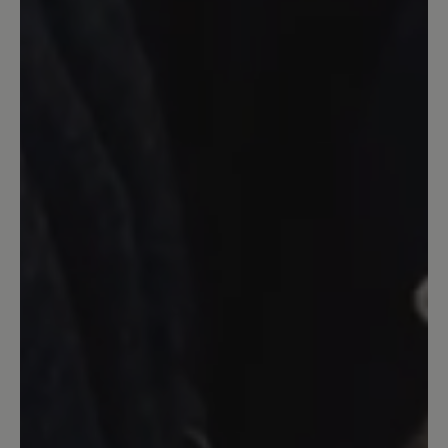
geschnürt tragen. Da ich ihn als
Schlechtwetterersatz (ausreichend Grip
bei Matsch/Schnee) für meine
Barfussschuhe brauche, ist es mit den
dicken Socken nicht weiter tragisch.
Evtl. lege ich noch eine zweite
Einlegesohle rein, mal schauen. Dafür,
dass der Schuh lediglich als
wasserabweisend beschrieben wird,
bleiben die Füsse sehr trocken (ich
imprägniere ihn regelmässig). Insgesamt
finde ich den Schuh sehr bequem und
angenehm rutschfest.
22. Mai 2022 13:05
Bewertung mit 5 von 5 Sternen
Arnstein