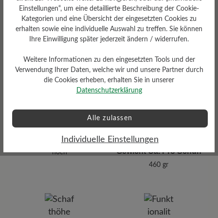
Herausnehmbares
Einstellungen“, um eine detaillierte Beschreibung der Cookie-
Fußbett
Kategorien und eine Übersicht der eingesetzten Cookies zu
Herausnehmbares BÄR
erhalten sowie eine individuelle Auswahl zu treffen. Sie können
Resilienz-Schaum-Fußbett mit
Ihre Einwilligung später jederzeit ändern / widerrufen.
Gelenkstütze: 6 mm mit
Textilbezug
Weitere Informationen zu den eingesetzten Tools und der
Verwendung Ihrer Daten, welche wir und unsere Partner durch
die Cookies erheben, erhalten Sie in unserer
Datenschutzerklärung
Alle zulassen
Dämpfungsgrad
Individuelle Einstellungen
Gewicht Ca. Pro Schuh
hoch
460 gr