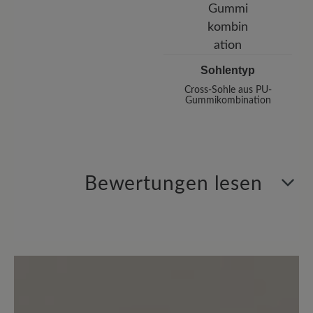
Sohlentyp
Cross-Sohle aus PU-
Gummikombination
Bewertungen lesen
10 von 10 Bewertungen
4.8 von 5 Sternen
Durchschnittliche Bewertung von