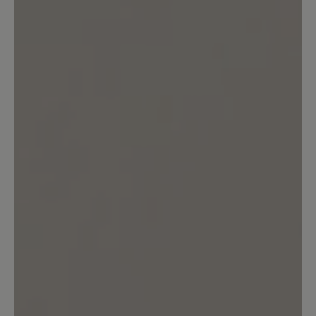
80%
Perfekt (8)
20%
Sehr gut (2)
0%
Gut (0)
0%
Akzeptierbar (0)
0%
Unbefriedigend (0)
Bewerten Sie dieses Produkt!
Teilen Sie Ihre Erfahrungen mit anderen
Kunden.
Bewertung schreiben