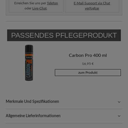
Erreichen Sie uns per
Telefon
E-Mail-Support via Chat
oder
Live-Chat
.
verfügbar
PASSENDES PFLEGEPRODUKT
Carbon Pro 400 ml
16,95 €
zum Produkt
Merkmale Und Spezifikationen
Freeyourfeet!
Die perfekte Passform mit 100% Zehenfreiheit.
Natürlich geformte Schuhe, handgefertigt hergestellt.
Allgemeine Lieferinformationen
Passform:
Comfort - Weite Passform (H) - Für normale bis
Versand- und Verpackungskosten:
Unsere Standardkosten