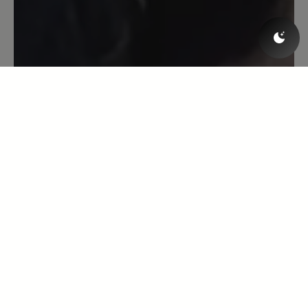
Wo man diesen Schuh trägt, gibt es
keine Probleme mehr.👍. Reinhard
Künzel
11. Januar 2022 16:42
Bewertung mit 5 von 5 Sternen
Very comfortable, I am well pleased
I am really pleased with these shoes.
They can be used in all kinds of weather
in all kinds of terrain. They are so very
comfortable - not least because I got
good advice from Bär customer service
before ordering the shoes: I use size 40