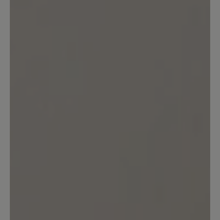
Sortiert nach
10
Bewertungen
21. Januar 2024 20:22
Bewertung mit 5 von 5 Sternen
Sehr gut- wasserdicht/Vollleder wäre
noch besser
Sehr guter Wanderschuh, der Breite
Zehenbox und Nullabsatz mit einer
vernünftigen! Sohle die man wirklich
gebrauchen kann beim Wandern
verbindet. Trotz der für Barfußschuhe
dicken Sohle ist sie trotzdem sehr
flexibel im Vergleich zu konventionellen