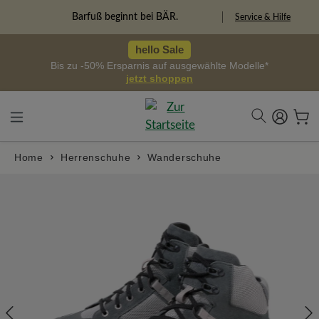
alt springen
Freiheitspioniere
Service & Hilfe
hello Sale
Bis zu -50% Ersparnis auf ausgewählte Modelle*
jetzt shoppen
Home
Herrenschuhe
Wanderschuhe
Bildergalerie überspringen