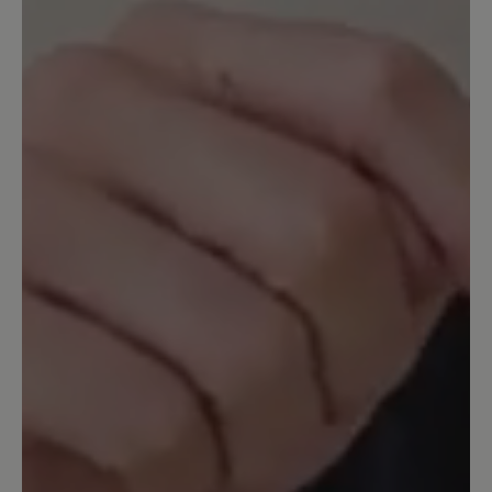
Ich suchte einen guten Laufschuh für
tägliche Spaziergänge mit dem Hund.
Dieser Schuh ist sehr bequem, der Fuß
hat Platz. Ich bin an sich sehr zufrieden
damit. Leider kommt dann doch
irgendwann das Wasser durch, wobei
der Schuh nicht als wasserdicht
beworben wurde, sondern nur als
wasserabweisend. Insofern kann ich
sagen: alles TOP
14. April 2023 10:14
Bewertung mit 5 von 5 Sternen
Schnürung
sehr umständliche Schnürung,