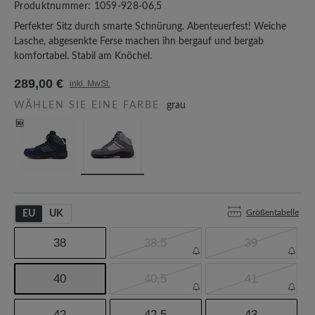
Produktnummer:
1059-928-06,5
Perfekter Sitz durch smarte Schnürung. Abenteuerfest! Weiche
Lasche, abgesenkte Ferse machen ihn bergauf und bergab
komfortabel. Stabil am Knöchel.
289,00 €
inkl. MwSt.
WÄHLEN SIE EINE FARBE
grau
Größentabelle
EU
UK
38
38.5
39
40
40,5
41
42
42.5
43