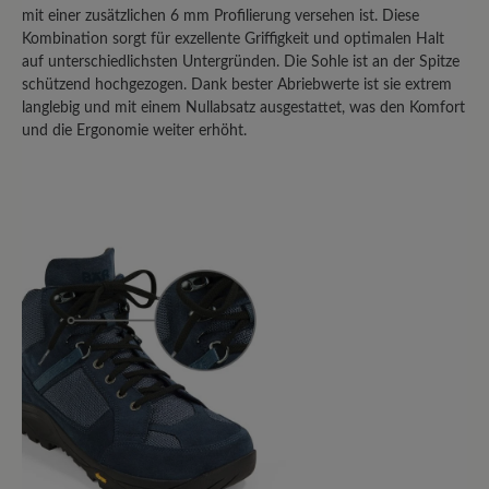
Bewerten Sie dieses Produkt!
mit einer zusätzlichen 6 mm Profilierung versehen ist. Diese
Kombination sorgt für exzellente Griffigkeit und optimalen Halt
Teilen Sie Ihre Erfahrungen mit anderen
auf unterschiedlichsten Untergründen. Die Sohle ist an der Spitze
Kunden.
schützend hochgezogen. Dank bester Abriebwerte ist sie extrem
langlebig und mit einem Nullabsatz ausgestattet, was den Komfort
und die Ergonomie weiter erhöht.
Bewertung schreiben
Sortiert nach
10
Bewertungen
21. Januar 2024 20:22
Bewertung mit 5 von 5 Sternen
Sehr gut- wasserdicht/Vollleder wäre
noch besser