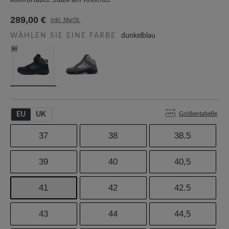
komfortabel. Stabil am Knöchel.
289,00 €
inkl. MwSt.
WÄHLEN SIE EINE FARBE
dunkelblau
Größentabelle
EU
UK
37
38
38.5
39
40
40,5
41
42
42.5
43
44
44,5