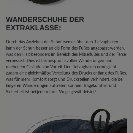
Sehr guter Wanderschuh, der Breite
Zehenbox und Nullabsatz mit einer
WANDERSCHUHE DER
vernünftigen! Sohle die man wirklich
gebrauchen kann beim Wandern
EXTRAKLASSE:
verbindet. Trotz der für Barfußschuhe
dicken Sohle ist sie trotzdem sehr
Durch das Anziehen der Schnürsenkel über den Tiefzughaken
flexibel im Vergleich zu konventionellen
kann der Schuh besser an die Form des Fußes angepasst werden,
Wanderschuhsohlen. Also für
was den Halt besonders im Bereich des Mittelfußes und der Ferse
verbessert. Dies ist bei anspruchsvollen Wanderungen und
Wanderungen wo es nicht jeden Tag
unebenem Gelände von Vorteil. Der Tiefzughaken ermöglicht
regnen soll ein sehr guter Schuh! Wenn
zudem eine gleichmäßige Verteilung des Drucks entlang des Fußes,
der Schuh jetzt noch aus Vollleder wäre
was für mehr Komfort sorgt und Druckstellen verhindert, die bei
dann wäre es der wirklich perfekte
längeren Wanderungen auftreten können. Tragekomfort und
Barfußwanderschuh für mich. Achja und
Sicherheit ist bei jedem Ihrer Wege gewährleistet!
der Schaft könnte etwas höher sein fürs
Geröll. Der Bergkomfort Wanderstiefel
von Bär ist ja aus Leder aber den finde
ich zu steif.