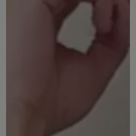
I am really pleased with these shoes.
They can be used in all kinds of weather
in all kinds of terrain. They are so very
comfortable - not least because I got
good advice from Bär customer service
before ordering the shoes: I use size 40
in women's shoes, but for these "unisex"
shoes it's size 39 for the same size. One
small minus, though: the soles are not as
slippery-free as you would expect from
Vibram. Grips/spikes are adviced for
walking in wet snow/sludge.
30. Mai 2021 06:14
Bewertung mit 5 von 5 Sternen