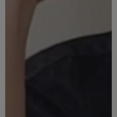
Sehr bequme Schuhe
Ein Schuh der sehr leicht ist und schon
beim Anziehen geht es gut. Der Schuh
stützt gut das Gelenk. Ich habe die
blauen Schuhe genommen. Es ist schön,
dass es nicht zu eine einfache Farbe hat,
sondern mal hell und dunkel das Muster
gestaltet ist. Die Sohle sehr gut. Auch
mit Einlagen sehr gut. Den Schuh kann
ich nur empfehlen, auch gut für Frauen.
Ich trage Bär Schuhe seit Jahren.
26. März 2021 16:28
Bewertung mit 4 von 5 Sternen