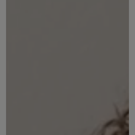
Ich trage Grösse 38,5 und habe die
Innsbruck in 39 bestellt. Obwohl ich
Zehenfreiheit gewohnt bin, habe ich
leider erst zu spät bemerkt, dass 38,5
locker gereicht hätte. Ich kann ihn nur
mit dicken Socken und sehr eng
geschnürt tragen. Da ich ihn als
Schlechtwetterersatz (ausreichend Grip
bei Matsch/Schnee) für meine
Barfussschuhe brauche, ist es mit den
dicken Socken nicht weiter tragisch.
Evtl. lege ich noch eine zweite
Einlegesohle rein, mal schauen. Dafür,
dass der Schuh lediglich als
wasserabweisend beschrieben wird,
bleiben die Füsse sehr trocken (ich
imprägniere ihn regelmässig). Insgesamt
finde ich den Schuh sehr bequem und