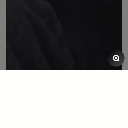
4. Februar 2021 04:09
Bewertung mit 5 von 5 Sternen
Bewertung wurde gelöscht
Bewertung wurde gelöscht Bewertung
wurde gelöscht Bewertung wurde
gelöscht
28. Januar 2020 06:58
Bewertung mit 4 von 5 Sternen
Schade
nach der fussverschnürung fehlt eine