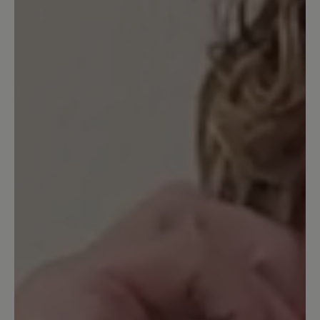
angenehm rutschfest.
22. Mai 2022 13:05
Bewertung mit 5 von 5 Sternen
Arnstein
Wo man diesen Schuh trägt, gibt es
keine Probleme mehr.👍. Reinhard
Künzel
11. Januar 2022 16:42
Bewertung mit 5 von 5 Sternen
Very comfortable, I am well pleased