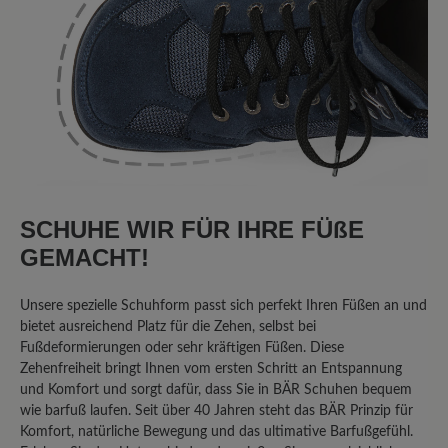
7. Januar 2024 16:30
Bewertung mit 5 von 5 Sternen
Bequemer Laufschuh
Ich suchte einen guten Laufschuh für
tägliche Spaziergänge mit dem Hund.
Dieser Schuh ist sehr bequem, der Fuß
SCHUHE WIR FÜR IHRE FÜßE
hat Platz. Ich bin an sich sehr zufrieden
GEMACHT!
damit. Leider kommt dann doch
irgendwann das Wasser durch, wobei
Unsere spezielle Schuhform passt sich perfekt Ihren Füßen an und
der Schuh nicht als wasserdicht
bietet ausreichend Platz für die Zehen, selbst bei
beworben wurde, sondern nur als
Fußdeformierungen oder sehr kräftigen Füßen. Diese
wasserabweisend. Insofern kann ich
Zehenfreiheit bringt Ihnen vom ersten Schritt an Entspannung
sagen: alles TOP
und Komfort und sorgt dafür, dass Sie in BÄR Schuhen bequem
wie barfuß laufen. Seit über 40 Jahren steht das BÄR Prinzip für
Komfort, natürliche Bewegung und das ultimative Barfußgefühl.