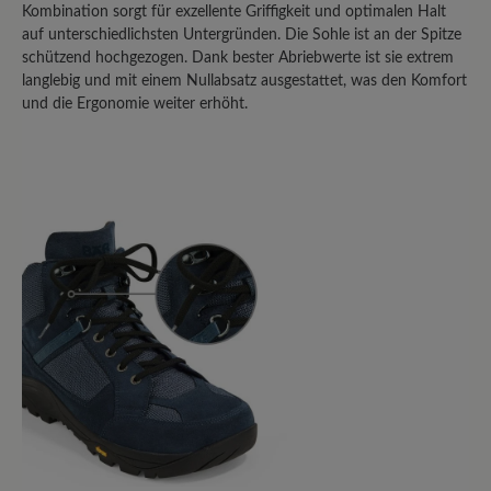
Kombination sorgt für exzellente Griffigkeit und optimalen Halt
Teilen Sie Ihre Erfahrungen mit anderen
auf unterschiedlichsten Untergründen. Die Sohle ist an der Spitze
Kunden.
schützend hochgezogen. Dank bester Abriebwerte ist sie extrem
langlebig und mit einem Nullabsatz ausgestattet, was den Komfort
und die Ergonomie weiter erhöht.
Bewertung schreiben
Sortiert nach
10
Bewertungen
21. Januar 2024 20:22
Bewertung mit 5 von 5 Sternen
Sehr gut- wasserdicht/Vollleder wäre
noch besser
Sehr guter Wanderschuh, der Breite