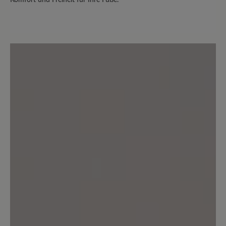
Komfort und Freiheit für Ihre Füße.
Bewertung mit 5 von 5 Sternen
Schnürung
sehr umständliche Schnürung,
bequemer Schuh für leichte
Wanderungen auf befestigten Wegen,
sichere, rutschfeste Sohle.
13. November 2022 08:58
Bewertung mit 5 von 5 Sternen
Fallen gross aus - normale Grösse
reicht locker