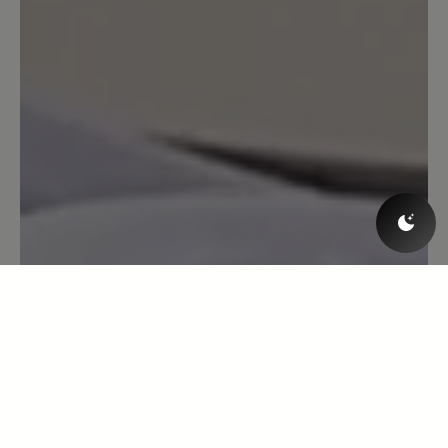
4. Februar 2021 04:09
Bewertung mit 5 von 5 Sternen
Bewertung wurde gelöscht
Bewertung wurde gelöscht Bewertung
wurde gelöscht Bewertung wurde
gelöscht
28. Januar 2020 06:58
Bewertung mit 4 von 5 Sternen
Schade
nach der fussverschnürung fehlt eine
Schnürsenkelbremse so könnte ich den