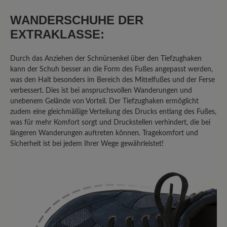
Zehenbox und Nullabsatz mit einer
WANDERSCHUHE DER
vernünftigen! Sohle die man wirklich
gebrauchen kann beim Wandern
EXTRAKLASSE:
verbindet. Trotz der für Barfußschuhe
dicken Sohle ist sie trotzdem sehr
Durch das Anziehen der Schnürsenkel über den Tiefzughaken
flexibel im Vergleich zu konventionellen
kann der Schuh besser an die Form des Fußes angepasst werden,
Wanderschuhsohlen. Also für
was den Halt besonders im Bereich des Mittelfußes und der Ferse
verbessert. Dies ist bei anspruchsvollen Wanderungen und
Wanderungen wo es nicht jeden Tag
unebenem Gelände von Vorteil. Der Tiefzughaken ermöglicht
regnen soll ein sehr guter Schuh! Wenn
zudem eine gleichmäßige Verteilung des Drucks entlang des Fußes,
der Schuh jetzt noch aus Vollleder wäre
was für mehr Komfort sorgt und Druckstellen verhindert, die bei
dann wäre es der wirklich perfekte
längeren Wanderungen auftreten können. Tragekomfort und
Barfußwanderschuh für mich. Achja und
Sicherheit ist bei jedem Ihrer Wege gewährleistet!
der Schaft könnte etwas höher sein fürs
Geröll. Der Bergkomfort Wanderstiefel
von Bär ist ja aus Leder aber den finde
ich zu steif.
7. Januar 2024 16:30