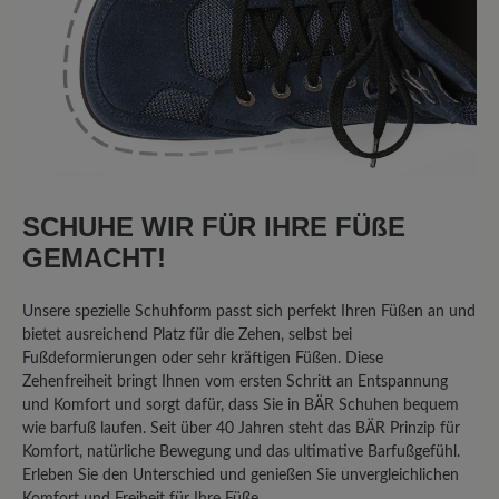
Bewertung mit 5 von 5 Sternen
Bequemer Laufschuh
Ich suchte einen guten Laufschuh für
tägliche Spaziergänge mit dem Hund.
Dieser Schuh ist sehr bequem, der Fuß
SCHUHE WIR FÜR IHRE FÜßE
hat Platz. Ich bin an sich sehr zufrieden
GEMACHT!
damit. Leider kommt dann doch
irgendwann das Wasser durch, wobei
Unsere spezielle Schuhform passt sich perfekt Ihren Füßen an und
der Schuh nicht als wasserdicht
bietet ausreichend Platz für die Zehen, selbst bei
beworben wurde, sondern nur als
Fußdeformierungen oder sehr kräftigen Füßen. Diese
wasserabweisend. Insofern kann ich
Zehenfreiheit bringt Ihnen vom ersten Schritt an Entspannung
sagen: alles TOP
und Komfort und sorgt dafür, dass Sie in BÄR Schuhen bequem
wie barfuß laufen. Seit über 40 Jahren steht das BÄR Prinzip für
Komfort, natürliche Bewegung und das ultimative Barfußgefühl.
Erleben Sie den Unterschied und genießen Sie unvergleichlichen
14. April 2023 10:14