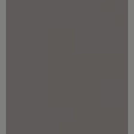
22. Mai 2022 13:05
Bewertung mit 5 von 5 Sternen
Arnstein
Wo man diesen Schuh trägt, gibt es
keine Probleme mehr.👍. Reinhard
Künzel
11. Januar 2022 16:42
Bewertung mit 5 von 5 Sternen
Very comfortable, I am well pleased