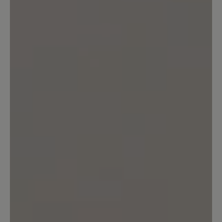
Ein Schuh der sehr leicht ist und schon
beim Anziehen geht es gut. Der Schuh
stützt gut das Gelenk. Ich habe die
blauen Schuhe genommen. Es ist schön,
dass es nicht zu eine einfache Farbe hat,
sondern mal hell und dunkel das Muster
gestaltet ist. Die Sohle sehr gut. Auch
mit Einlagen sehr gut. Den Schuh kann
ich nur empfehlen, auch gut für Frauen.
Ich trage Bär Schuhe seit Jahren.
26. März 2021 16:28
Bewertung mit 4 von 5 Sternen
Sicheres Gehen mit Hund