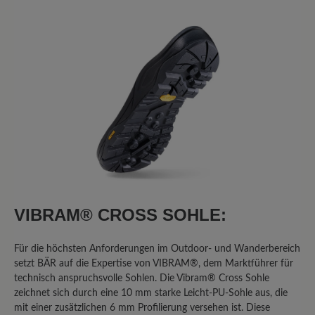
10 von 10 Bewertungen
4.8 von 5 Sternen
Durchschnittliche Bewertung von
80%
Perfekt (8)
20%
Sehr gut (2)
0%
Gut (0)
0%
Akzeptierbar (0)
VIBRAM® CROSS SOHLE:
0%
Unbefriedigend (0)
Für die höchsten Anforderungen im Outdoor- und Wanderbereich
setzt BÄR auf die Expertise von VIBRAM®, dem Marktführer für
technisch anspruchsvolle Sohlen. Die Vibram® Cross Sohle
zeichnet sich durch eine 10 mm starke Leicht-PU-Sohle aus, die
Bewerten Sie dieses Produkt!
mit einer zusätzlichen 6 mm Profilierung versehen ist. Diese