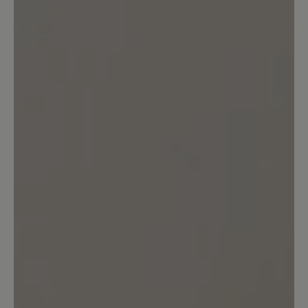
angenehm rutschfest.
22. Mai 2022 13:05
Bewertung mit 5 von 5 Sternen
Arnstein
Wo man diesen Schuh trägt, gibt es
keine Probleme mehr.👍. Reinhard
Künzel
11. Januar 2022 16:42
Bewertung mit 5 von 5 Sternen
Very comfortable, I am well pleased