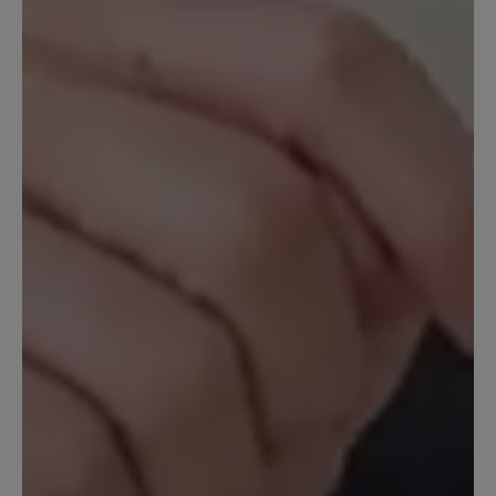
Sehr bequme Schuhe
Ein Schuh der sehr leicht ist und schon
beim Anziehen geht es gut. Der Schuh
stützt gut das Gelenk. Ich habe die
blauen Schuhe genommen. Es ist schön,
dass es nicht zu eine einfache Farbe hat,
sondern mal hell und dunkel das Muster
gestaltet ist. Die Sohle sehr gut. Auch
mit Einlagen sehr gut. Den Schuh kann
ich nur empfehlen, auch gut für Frauen.
Ich trage Bär Schuhe seit Jahren.
26. März 2021 16:28
Bewertung mit 4 von 5 Sternen