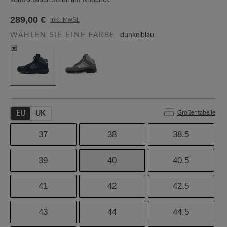
komfortabel. Stabil am Knöchel.
289,00 €
inkl. MwSt.
WÄHLEN SIE EINE FARBE
dunkelblau
Größentabelle
EU
UK
37
38
38.5
39
40
40,5
41
42
42.5
43
44
44,5