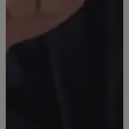
Sicheres Gehen mit Hund
Ich habe lange gesucht, weil meine
geliebten Altomonte nicht mehr im
Sortiment sind. Endlich habe ich die
passenden Stiefel gefunden. Allerdings
musste ich mich erst an sie gewöhnen,
sprich einlaufen. Die Sohle ist fest, das
soll sie ja auch sein. Allerdings hätte ich
einen Vorschlag für die Lasche/Zunge.
Die Unterseite ist ebenfalls aus
Wildleder, daher rutschen die Socken
beim Reinschlupfen nach hinten, beim
Rausschlüpfen werden die Socken
ausgezogen. Ich fände es besser, wenn
die Unterseite aus demselben Material
wie die Fütterung des Schuhe wäre.