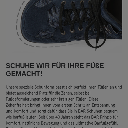
7. Januar 2024 16:30
Bewertung mit 5 von 5 Sternen
Bequemer Laufschuh
Ich suchte einen guten Laufschuh für
tägliche Spaziergänge mit dem Hund.
Dieser Schuh ist sehr bequem, der Fuß
SCHUHE WIR FÜR IHRE FÜßE
hat Platz. Ich bin an sich sehr zufrieden
GEMACHT!
damit. Leider kommt dann doch
irgendwann das Wasser durch, wobei
Unsere spezielle Schuhform passt sich perfekt Ihren Füßen an und
der Schuh nicht als wasserdicht
bietet ausreichend Platz für die Zehen, selbst bei
beworben wurde, sondern nur als
Fußdeformierungen oder sehr kräftigen Füßen. Diese
wasserabweisend. Insofern kann ich
Zehenfreiheit bringt Ihnen vom ersten Schritt an Entspannung
sagen: alles TOP
und Komfort und sorgt dafür, dass Sie in BÄR Schuhen bequem
wie barfuß laufen. Seit über 40 Jahren steht das BÄR Prinzip für
Komfort, natürliche Bewegung und das ultimative Barfußgefühl.