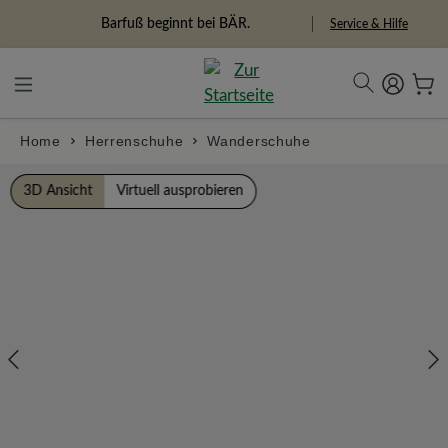
alt springen
Freiheitspioniere
Service & Hilfe
Home
Herrenschuhe
Wanderschuhe
Bildergalerie überspringen
3D Ansicht
Virtuell ausprobieren