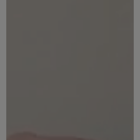
I am really pleased with these shoes.
They can be used in all kinds of weather
in all kinds of terrain. They are so very
comfortable - not least because I got
good advice from Bär customer service
before ordering the shoes: I use size 40
in women's shoes, but for these "unisex"
shoes it's size 39 for the same size. One
small minus, though: the soles are not as
slippery-free as you would expect from
Vibram. Grips/spikes are adviced for
walking in wet snow/sludge.
30. Mai 2021 06:14
Bewertung mit 5 von 5 Sternen