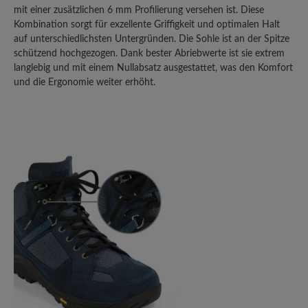
Bewerten Sie dieses Produkt!
mit einer zusätzlichen 6 mm Profilierung versehen ist. Diese
Kombination sorgt für exzellente Griffigkeit und optimalen Halt
Teilen Sie Ihre Erfahrungen mit anderen
auf unterschiedlichsten Untergründen. Die Sohle ist an der Spitze
Kunden.
schützend hochgezogen. Dank bester Abriebwerte ist sie extrem
langlebig und mit einem Nullabsatz ausgestattet, was den Komfort
und die Ergonomie weiter erhöht.
Bewertung schreiben
Sortiert nach
10
Bewertungen
21. Januar 2024 20:22
Bewertung mit 5 von 5 Sternen
Sehr gut- wasserdicht/Vollleder wäre
noch besser