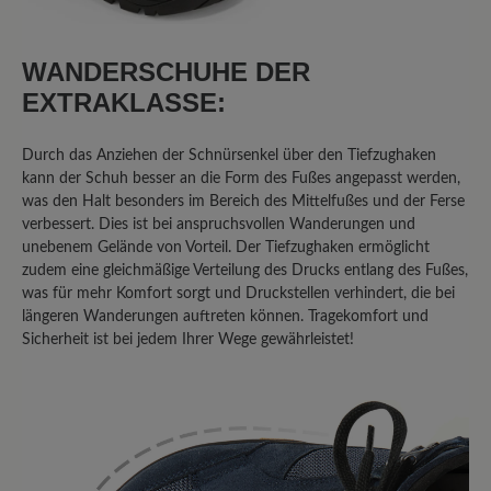
Sehr guter Wanderschuh, der Breite
Zehenbox und Nullabsatz mit einer
WANDERSCHUHE DER
vernünftigen! Sohle die man wirklich
gebrauchen kann beim Wandern
EXTRAKLASSE:
verbindet. Trotz der für Barfußschuhe
dicken Sohle ist sie trotzdem sehr
Durch das Anziehen der Schnürsenkel über den Tiefzughaken
flexibel im Vergleich zu konventionellen
kann der Schuh besser an die Form des Fußes angepasst werden,
Wanderschuhsohlen. Also für
was den Halt besonders im Bereich des Mittelfußes und der Ferse
verbessert. Dies ist bei anspruchsvollen Wanderungen und
Wanderungen wo es nicht jeden Tag
unebenem Gelände von Vorteil. Der Tiefzughaken ermöglicht
regnen soll ein sehr guter Schuh! Wenn
zudem eine gleichmäßige Verteilung des Drucks entlang des Fußes,
der Schuh jetzt noch aus Vollleder wäre
was für mehr Komfort sorgt und Druckstellen verhindert, die bei
dann wäre es der wirklich perfekte
längeren Wanderungen auftreten können. Tragekomfort und
Barfußwanderschuh für mich. Achja und
Sicherheit ist bei jedem Ihrer Wege gewährleistet!
der Schaft könnte etwas höher sein fürs
Geröll. Der Bergkomfort Wanderstiefel
von Bär ist ja aus Leder aber den finde
ich zu steif.