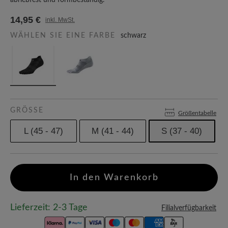
abriebfest und formbeständig.
14,95 €
inkl. MwSt.
WÄHLEN SIE EINE FARBE
schwarz
GRÖSSE
Größentabelle
L (45 - 47)
M (41 - 44)
S (37 - 40)
In den Warenkorb
Lieferzeit: 2-3 Tage
Filialverfügbarkeit