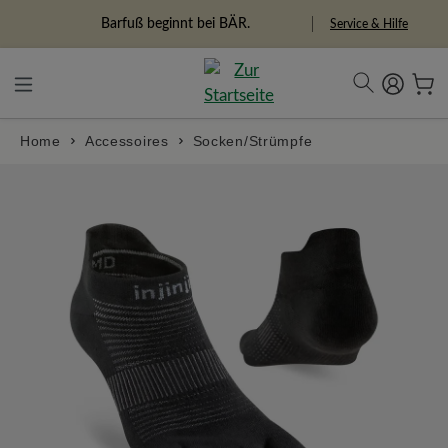
alt springen
Freiheitspioniere
Service & Hilfe
Home
Accessoires
Socken/Strümpfe
Bildergalerie überspringen