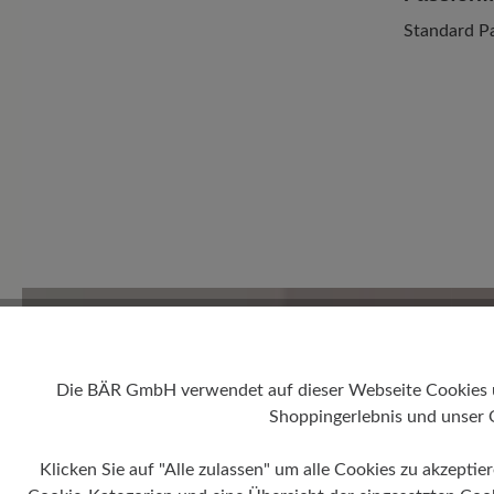
Standard P
0 von 0 Bewertungen
Durchschnittliche Bewertung
Die BÄR GmbH verwendet auf dieser Webseite Cookies und
Bewerten Sie dieses Produkt!
Shoppingerlebnis und unser 
Teilen Sie Ihre Erfahrungen 
Klicken Sie auf "Alle zulassen" um alle Cookies zu akzeptie