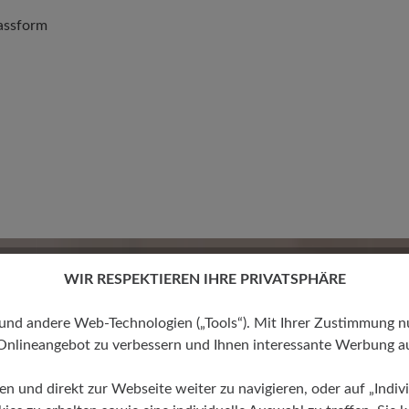
assform
Keine Bewertungen gefund
 von 0 von 5 Sternen
WIR RESPEKTIEREN IHRE PRIVATSPHÄRE
 andere Web-Technologien („Tools“). Mit Ihrer Zustimmung nutz
Onlineangebot zu verbessern und Ihnen interessante Werbung au
mit anderen
ren und direkt zur Webseite weiter zu navigieren, oder auf „Indivi