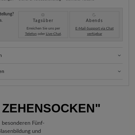
tellung?
a.
Tagsüber
Abends
Erreichen Sie uns per
E-Mail-Support via Chat
Telefon
oder
Live-Chat
.
verfügbar
n
en
ten:
Unsere Standardkosten betragen 5,90€ und werden
hinzugefügt – unabhängig vom Bestellwert.
Sobald Ihre Bestellung unser Lager in Deutschland
NG ZEHENSOCKEN"
ne Versandbestätigung. Mit der beigefügten
enau nachverfolgen, wo sich Ihr neues BÄR
.
em besonderen Fünf-
Blasenbildung und