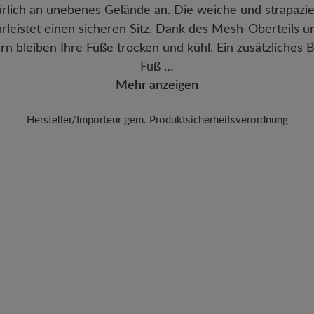
ürlich an unebenes Gelände an. Die weiche und strapazie
rleistet einen sicheren Sitz. Dank des Mesh-Obertei
 bleiben Ihre Füße trocken und kühl. Ein zusätzliches
Fuß …
Mehr anzeigen
Hersteller/Importeur gem. Produktsicherheitsverordnung
Marke: injinji
A L Sport GmbH
Klockergasse 1, 86316 Friedberg, Germany
E-Mail: kontakt@al-sport.eu