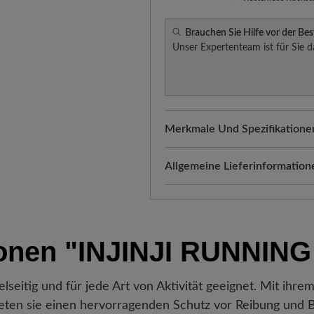
Brauchen Sie Hilfe vor der Bes
Unser Expertenteam ist für Sie d
Merkmale Und Spezifikatione
Passform:
Standard Passform
Allgemeine Lieferinformation
Versand- und Verpackungskos
automatisch Ihrem Warenkorb 
Freuen Sie sich auf Ihr Paket!
ionen
"INJINJI RUNNI
verlassen hat, erhalten Sie ei
Sendungsnummer können Sie g
Lieblingsstück gerade befindet
elseitig und für jede Art von Aktivität geeignet. Mit ihr
ten sie einen hervorragenden Schutz vor Reibung und 