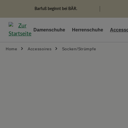
springen
Zur Hauptnavigation springen
Barfuß beginnt bei BÄR.
Damenschuhe
Herrenschuhe
Accesso
Home
Accessoires
Socken/Strümpfe
Bildergalerie überspringen