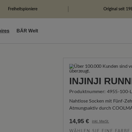
Freiheitspioniere
Original seit 19
ires
BÄR Welt
INJINJI RUN
Produktnummer:
4955-100-
Nahtlose Socken mit Fünf-Zeh
Atmungsaktiv durch COOLMAX
14,95 €
inkl. MwSt.
WÄHLEN SIE EINE FARBE