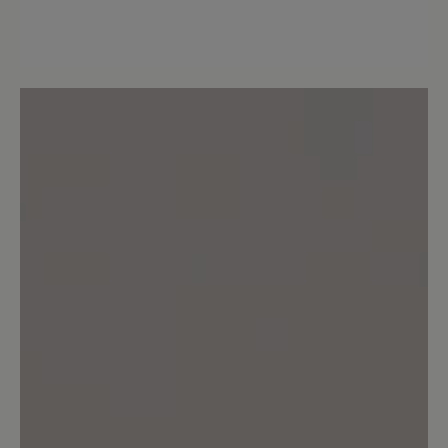
0 von 0 Bewertungen
Durchschnittliche Bewertung von
Bewerten Sie dieses Produkt!
Teilen Sie Ihre Erfahrungen mit anderen
Kunden.
Bewertung schreiben
Keine Bewertungen gefunden. Teilen Sie Ihre Erfahrungen
mit anderen.