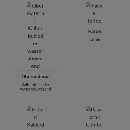
Pleidelsheimer Str. 15/1, 74321 Bietigheim-Bissingen,
Deutschland
E-mail:
kundenbetreuung@baer-schuhe.de
Telefon: 0800 51 65 65 56 (gebührenfrei)
Farbe
toffee
Obermaterial
Kalbnubukleder
wasserabweisend