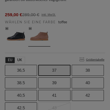
garantiert ein butterweiches Tragegefühl.
259,00 €
289,00 €
inkl. MwSt.
WÄHLEN SIE EINE FARBE
toffee
Größentabelle
EU
UK
36,5
37
38
38.5
39
40
40,5
41
42
42.5
43