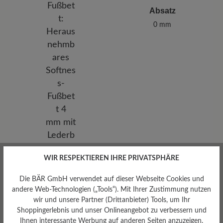
Absatz
0 mm
WIR RESPEKTIEREN IHRE PRIVATSPHÄRE
Herausnehmbares
Fußbett
Die BÄR GmbH verwendet auf dieser Webseite Cookies und
andere Web-Technologien („Tools“). Mit Ihrer Zustimmung nutzen
Herausnehmbares Softness-
Fußbett 4 mm mit
wir und unsere Partner (Drittanbieter) Tools, um Ihr
Lederbezug
Shoppingerlebnis und unser Onlineangebot zu verbessern und
Ihnen interessante Werbung auf anderen Seiten anzuzeigen.