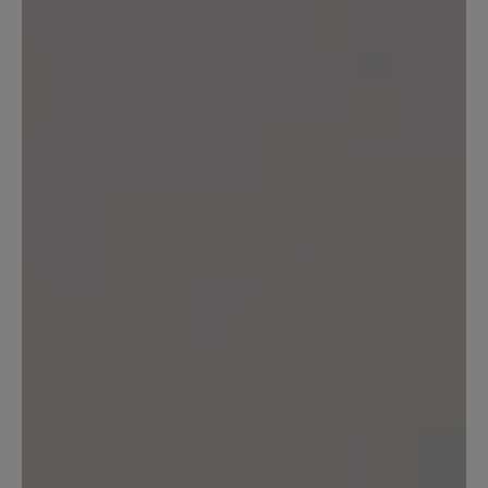
Durchschnittliche Bewertung von
Bewerten Sie dieses Produkt!
Teilen Sie Ihre Erfahrungen mit anderen
Kunden.
Bewertung schreiben
Keine Bewertungen gefunden. Teilen Sie Ihre Erfahrungen
mit anderen.