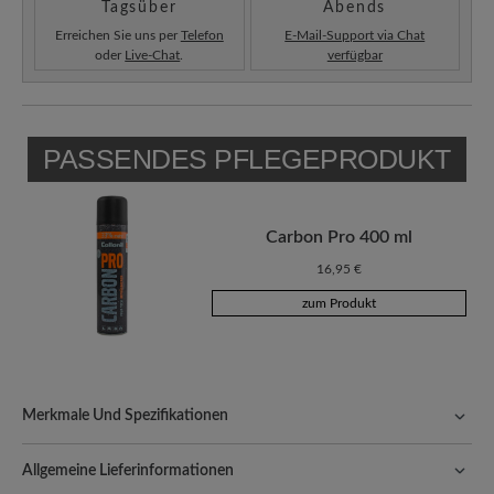
Tagsüber
Abends
Erreichen Sie uns per
Telefon
E-Mail-Support via Chat
oder
Live-Chat
.
verfügbar
PASSENDES PFLEGEPRODUKT
Carbon Pro 400 ml
16,95 €
zum Produkt
Merkmale Und Spezifikationen
Freeyourfeet!
Die perfekte Passform mit 100% Zehenfreiheit.
Natürlich geformte Schuhe, handgefertigt hergestellt.
Allgemeine Lieferinformationen