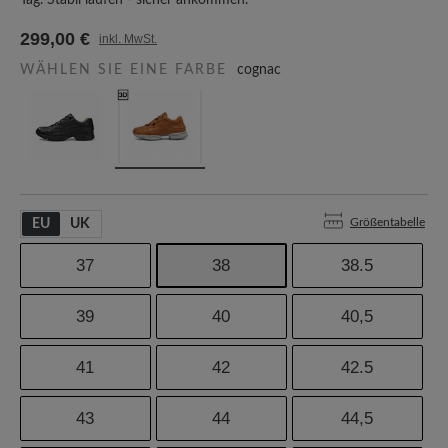
Tag. Stabil laufen - sicher ankommen.
299,00 €
inkl. MwSt.
WÄHLEN SIE EINE FARBE
cognac
Größentabelle
EU
UK
37
38
38.5
39
40
40,5
41
42
42.5
43
44
44,5