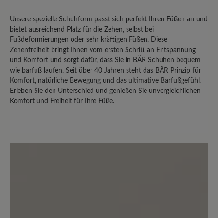
ist. Ihr BÄR Team
Unsere spezielle Schuhform passt sich perfekt Ihren Füßen an und
bietet ausreichend Platz für die Zehen, selbst bei
26. August 2023 13:44
Fußdeformierungen oder sehr kräftigen Füßen. Diese
Zehenfreiheit bringt Ihnen vom ersten Schritt an Entspannung
und Komfort und sorgt dafür, dass Sie in BÄR Schuhen bequem
Bewertung mit 5 von 5 Sternen
wie barfuß laufen. Seit über 40 Jahren steht das BÄR Prinzip für
Die Weite ist sehr bequem
Komfort, natürliche Bewegung und das ultimative Barfußgefühl.
Erleben Sie den Unterschied und genießen Sie unvergleichlichen
Komfort und Freiheit für Ihre Füße.
aber abrollen kann man kaum. Für
geschmeidiges Gehen ist dieser Schuh
leider nicht geeignet. Ich ziehe ihn nur
noch für Gartenarbeiten an.