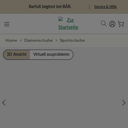
alt springen
Freiheitspioniere
Service & Hilfe
Home
Damenschuhe
Sportschuhe
Bildergalerie überspringen
3D Ansicht
Virtuell ausprobieren