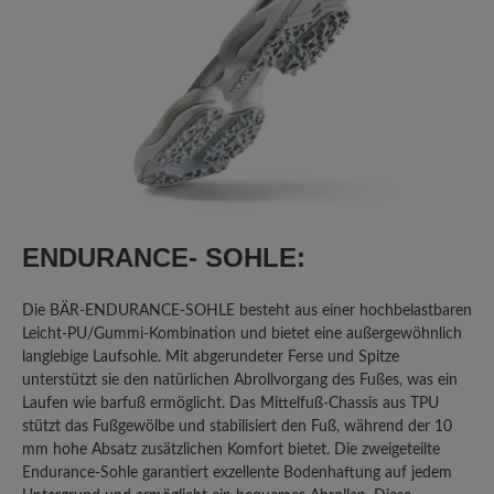
2
Bewertungen
29. Februar 2024 18:30
Bewertung mit 3 von 5 Sternen
nur 3 Sterne
Die Passform dieser Schuhe ist gut. Die
Verarbeitung ist so weit OK. Die
ENDURANCE- SOHLE:
Schuhsohle allerdings ist sehr unflexibel
und nicht alltagstauglich. Sie besteht
Die BÄR-ENDURANCE-SOHLE besteht aus einer hochbelastbaren
aus kleinen Stollen, in denen sich
Leicht-PU/Gummi-Kombination und bietet eine außergewöhnlich
Steinchen und Splitt festsetzen. Man
langlebige Laufsohle. Mit abgerundeter Ferse und Spitze
kommt damit sehr schnell ins Rutschen.
unterstützt sie den natürlichen Abrollvorgang des Fußes, was ein
Laufen wie barfuß ermöglicht. Das Mittelfuß-Chassis aus TPU
Der Preis für die Schuhe ist
stützt das Fußgewölbe und stabilisiert den Fuß, während der 10
unangemessen hoch. Meine
mm hohe Absatz zusätzlichen Komfort bietet. Die zweigeteilte
Reklamation wurde von Bär leider
Endurance-Sohle garantiert exzellente Bodenhaftung auf jedem
abgewiesen und der Umtausch