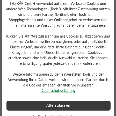
Die BÄR GmbH verwendet auf dieser Webseite Cookies und
andere Web-Technologien („Tools“). Mit Ihrer Zustimmung nutzen
Sohlentyp
wir und unsere Partner (Drittanbieter) Tools, um Ihr
Endurance-Sohle aus PU-
Shoppingerlebnis und unser Onlineangebot zu verbessern und
Gummi
Ihnen interessante Werbung auf anderen Seiten anzuzeigen.
Klicken Sie auf "Alle zulassen" um alle Cookies zu akzeptieren und
direkt zur Webseite weiter zu navigieren, oder auf „Individuelle
Einstellungen“, um eine detaillierte Beschreibung der Cookie-
Bewertungen lesen
Kategorien und eine Übersicht der eingesetzten Cookies zu
erhalten sowie eine individuelle Auswahl zu treffen. Sie können
Ihre Einwilligung später jederzeit ändern / widerrufen.
2 von 2 Bewertungen
Weitere Informationen zu den eingesetzten Tools und der
Verwendung Ihrer Daten, welche wir und unsere Partner durch
die Cookies erheben, erhalten Sie in unserer
4 von 5 Sternen
Durchschnittliche Bewertung von
Datenschutzerklärung
Alle zulassen
50%
Perfekt (1)