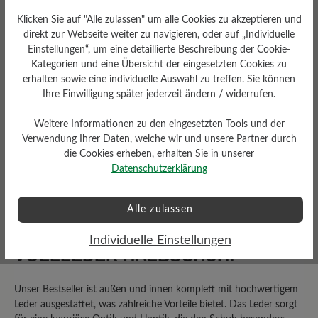
Klicken Sie auf "Alle zulassen" um alle Cookies zu akzeptieren und
2 von 2 Bewertungen
direkt zur Webseite weiter zu navigieren, oder auf „Individuelle
Einstellungen“, um eine detaillierte Beschreibung der Cookie-
Kategorien und eine Übersicht der eingesetzten Cookies zu
4 von 5 Sternen
erhalten sowie eine individuelle Auswahl zu treffen. Sie können
Durchschnittliche Bewertung von
Ihre Einwilligung später jederzeit ändern / widerrufen.
Weitere Informationen zu den eingesetzten Tools und der
50%
Perfekt (1)
Verwendung Ihrer Daten, welche wir und unsere Partner durch
die Cookies erheben, erhalten Sie in unserer
0%
Sehr gut (0)
Datenschutzerklärung
50%
Gut (1)
Alle zulassen
0%
Akzeptierbar (0)
Individuelle Einstellungen
0%
Unbefriedigend (0)
VOLLLEDER HALBSCHUH:
Unser Bestseller ist außen und innen komplett mit hochwertigem
Leder ausgestattet, was zahlreiche Vorteile bietet. Das Leder sorgt
Bewerten Sie dieses Produkt!