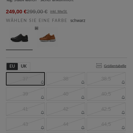
Tag. Stabil laufen - sicher ankommen.
249,00 €
299,00 €
inkl. MwSt.
WÄHLEN SIE EINE FARBE
schwarz
Größentabelle
EU
UK
37
38
38.5
39
40
40,5
41
42
42.5
43
44
44,5