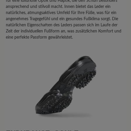
für eine luxuriöse Optik und Haptik, die den Schuh besonders
ansprechend und stilvoll macht. Innen bietet das Leder ein
Teilen Sie Ihre Erfahrungen mit anderen
natürliches, atmungsaktives Umfeld für Ihre Füße, was für ein
angenehmes Tragegefühl und ein gesundes Fußklima sorgt. Die
Kunden.
natürlichen Eigenschaften des Leders passen sich im Laufe der
Zeit der individuellen Fußform an, was zusätzlichen Komfort und
Bewertung schreiben
eine perfekte Passform gewährleistet.
Sortiert nach
2
Bewertungen
29. Februar 2024 18:30
Bewertung mit 3 von 5 Sternen
nur 3 Sterne
Die Passform dieser Schuhe ist gut. Die