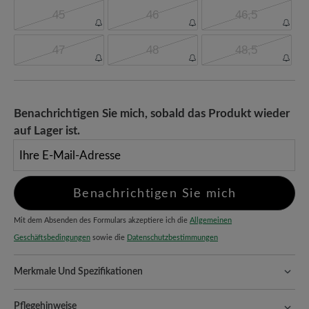
45
46
46,5
47
48
48,5
Benachrichtigen Sie mich, sobald das Produkt wieder
auf Lager ist.
Ihre E-Mail-Adresse
Benachrichtigen Sie mich
Mit dem Absenden des Formulars akzeptiere ich die
Allgemeinen
Geschäftsbedingungen
sowie die
Datenschutzbestimmungen
Merkmale Und Spezifikationen
Freeyourfeet!
Die perfekte Passform mit 100% Zehenfreiheit.
Natürlich geformte Schuhe, handgefertigt hergestellt.
Pflegehinweise