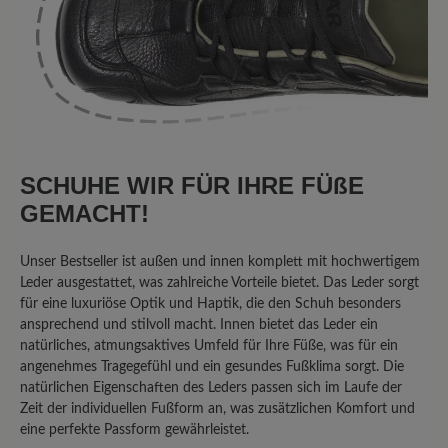
mit unserem Erfolgsmodell High Performance
2.5 nicht zufrieden sind. Die profilierte PU-
Sohle bietet hervorragenden Halt bei Ihren
Outdoor-Aktivitäten. Auf rutschigen
Untergründen ist mit jeder Sohle Vorsicht
geboten. Wie generell bei Sport- und
Wanderschuhe raten wir vom Autofahren
damit ab, da das von Ihnen erwähnte Gefühl
SCHUHE WIR FÜR IHRE FÜßE
für die Pedale nicht ausreichend vorhanden
GEMACHT!
ist. Ihr BÄR Team
Unser Bestseller ist außen und innen komplett mit hochwertigem
Leder ausgestattet, was zahlreiche Vorteile bietet. Das Leder sorgt
26. August 2023 13:44
für eine luxuriöse Optik und Haptik, die den Schuh besonders
ansprechend und stilvoll macht. Innen bietet das Leder ein
natürliches, atmungsaktives Umfeld für Ihre Füße, was für ein
Bewertung mit 5 von 5 Sternen
angenehmes Tragegefühl und ein gesundes Fußklima sorgt. Die
Die Weite ist sehr bequem
natürlichen Eigenschaften des Leders passen sich im Laufe der
Zeit der individuellen Fußform an, was zusätzlichen Komfort und
eine perfekte Passform gewährleistet.
aber abrollen kann man kaum. Für