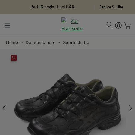
alt springen
Freiheitspioniere
Service & Hilfe
Home
Damenschuhe
Sportschuhe
Bildergalerie überspringen
%