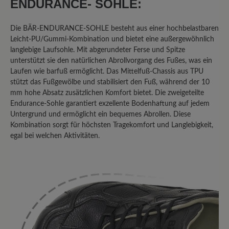
Verarbeitung ist so weit OK. Die
ENDURANCE- SOHLE:
Schuhsohle allerdings ist sehr unflexibel
und nicht alltagstauglich. Sie besteht
Die BÄR-ENDURANCE-SOHLE besteht aus einer hochbelastbaren
aus kleinen Stollen, in denen sich
Leicht-PU/Gummi-Kombination und bietet eine außergewöhnlich
Steinchen und Splitt festsetzen. Man
langlebige Laufsohle. Mit abgerundeter Ferse und Spitze
kommt damit sehr schnell ins Rutschen.
unterstützt sie den natürlichen Abrollvorgang des Fußes, was ein
Laufen wie barfuß ermöglicht. Das Mittelfuß-Chassis aus TPU
Der Preis für die Schuhe ist
stützt das Fußgewölbe und stabilisiert den Fuß, während der 10
unangemessen hoch. Meine
mm hohe Absatz zusätzlichen Komfort bietet. Die zweigeteilte
Reklamation wurde von Bär leider
Endurance-Sohle garantiert exzellente Bodenhaftung auf jedem
abgewiesen und der Umtausch
Untergrund und ermöglicht ein bequemes Abrollen. Diese
abgelehnt. Habe bereits verschiedene
Kombination sorgt für höchsten Tragekomfort und Langlebigkeit,
Bär-Schuhe getestet und eher
egal bei welchen Aktivitäten.
durchwachsende Erfahrungen gemacht.
Das Problem mit rutschigen, unflexiblen
Sohlen besteht auch bei anderen Bär-
Modellen. Für so einen hohen Preis
fehlt der Mehrwert.
Unser Kommentar: Wir bedauern, dass Sie