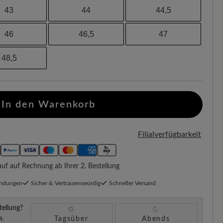
43
44
44,5
46
46,5
47
48,5
In den Warenkorb
Filialverfügbarkeit
f auf Rechnung ab Ihrer 2. Bestellung
endungen
Sicher & Vertrauenswürdig
Schneller Versand
tellung?
a.
Tagsüber
Abends