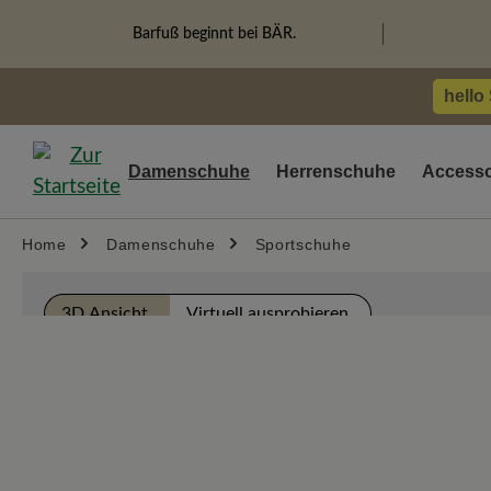
springen
Zur Hauptnavigation springen
Barfuß beginnt bei BÄR.
hello
Damenschuhe
Herrenschuhe
Accesso
Home
Damenschuhe
Sportschuhe
Bildergalerie überspringen
3D Ansicht
Virtuell ausprobieren