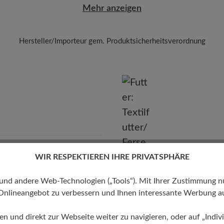
Mehr anzeigen
Hersteller/Importeur gem. Produktsicherheitsverordnung
Marke:
BÄR
BÄR GmbH
leidelsheimer Str. 15/1, 74321 Bietigheim-Bissingen, Deutschla
E-mail:
kundenbetreuung@baer-schuhe.de
Telefon: 0800 51 65 65 56 (gebührenfrei)
WIR RESPEKTIEREN IHRE PRIVATSPHÄRE
 andere Web-Technologien („Tools“). Mit Ihrer Zustimmung nutz
Futter
Onlineangebot zu verbessern und Ihnen interessante Werbung au
Textilfutter/Ferse Textilfutter
ren und direkt zur Webseite weiter zu navigieren, oder auf „Indivi