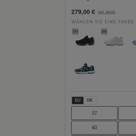
279,00 €
inkl. MwSt.
WÄHLEN SIE EINE FARBE
EU
UK
37
40