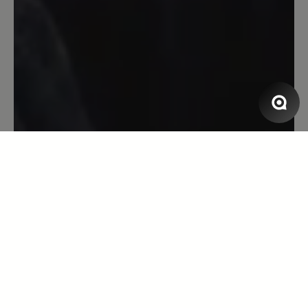
erleichtert mir das Laufen enorm.Der
Schuh ist jeden Cent wert.ich werde ihn
mir noch in einer anderen Farbe kaufen.
13. April 2023 07:20
Bewertung mit 5 von 5 Sternen
Super bequem!
Aufgrund diverser Fussprobleme mein
erstes paar Bärschuhe. Sämtliche
Komfortschuhe anderer Hersteller sind
im Vorfussbereich für mich zu eng.
Aufgrund Arztempfehlung diesen Schuh
gekauft und hier drückt nichts! Perfekt!
Wenn jetzt noch die Einlagen vom