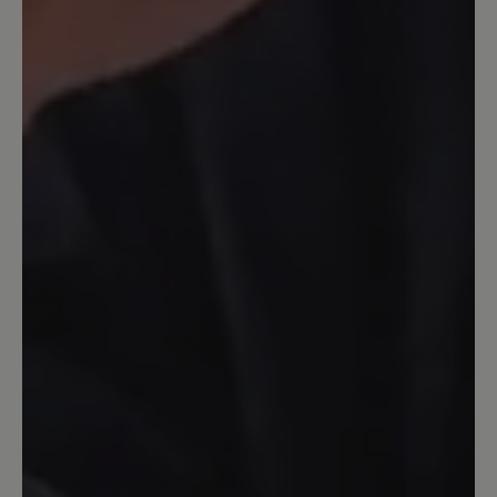
klobige Form stört mich etwas…
14. September 2023 14:23
Bewertung mit 5 von 5 Sternen
Katharina
Obwohl ich schon viele Schuhe von Bär
trage muss ich sagen,daß dieser Schuh
einzigartig ist.Hier stimmt alles.Dieser
Schuh ist ei e Wohltat für die Füße.
Anziehen und loslaufen. Egal auf
welchem Untergrund egal wieviel
Kilometer die Füße bleiben
entspannt.Nach einer Hallux Operation
im Januar habe ich h immer noch
Schmerzen beim Laufen dieser Schuh