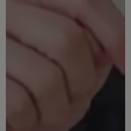
Passformprobleme keine Garantie übernehmen
können. Sie haben 14 Tage nach Kauf Zeit, um
den guten Sitz der Schuhe zu probieren.
25. Dezember 2023 09:58
Bewertung mit 5 von 5 Sternen
Endlich schmerzfrei
Im Frühjahr 2023 gekauft weil ich all
meine Schuhe wegen Arthrose im
Großzeh maximal 2 Stunden tragen
konnte. Jetzt kann ich 8-10 Stunden
täglich im Verkauf damit arbeiten und
habe null Schmerzen. Die Schuhe sind
ohne Einlagen besser als anderen mit
meinen verordneten Einlagen. Einzig die