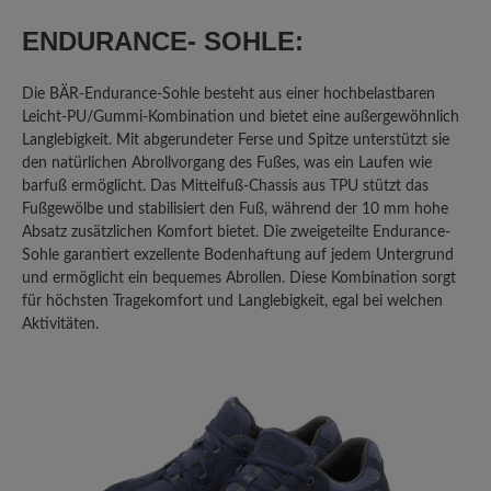
Oberteil; allen gemeinsam ist die
ENDURANCE- SOHLE:
rutschige Sohle. Im Winter auf Eis -
keine Chance! Was eine echte
Die BÄR-Endurance-Sohle besteht aus einer hochbelastbaren
Gummisohle noch an Haftung hat, fehlt
Leicht-PU/Gummi-Kombination und bietet eine außergewöhnlich
hier vollends! Ich habe im Auto -
Langlebigkeit. Mit abgerundeter Ferse und Spitze unterstützt sie
austattungsbedingt - eine
den natürlichen Abrollvorgang des Fußes, was ein Laufen wie
Metallpedalerie; auch hier ist mit dem
barfuß ermöglicht. Das Mittelfuß-Chassis aus TPU stützt das
Sohlenmix, wenn er denn einmal feucht
Fußgewölbe und stabilisiert den Fuß, während der 10 mm hohe
werden sollte, Vorsicht geboten! Da
Absatz zusätzlichen Komfort bietet. Die zweigeteilte Endurance-
Sohle garantiert exzellente Bodenhaftung auf jedem Untergrund
gibt's kein Halten! ich hatte mir sogar
und ermöglicht ein bequemes Abrollen. Diese Kombination sorgt
von einem "Mister-Minute-Shop" in
für höchsten Tragekomfort und Langlebigkeit, egal bei welchen
einem Kaufhaus eine "echte"
Aktivitäten.
Gummisohle aufkleben lassen - dann
ging's.. Schade, eigentlich... denn sonst
sind die Schuhe von Bär wirklich gut
verarbeitet, für mich immer passend
und in jedem Fall ihr Geld wert.