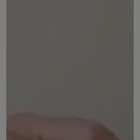
Bewertung mit 1 von 5 Sternen
Schuhe nicht tragbar
Leider kann ich die positiven Angaben
dieses Schuhs nicht bestätigen. Bei
einem ersten Spaziergang bin ich
mehrfach beidseitig umgeknickt.
Achtung: Als Mangel wurde dies leider
nicht anerkannt. Der Schuh wird nicht
zurück genommen. Ebenso war die
Hitzeentwicklung des Schuhs sehr stark
und das bei 23 Grad im Schatten. Das
kenne ich so nicht mal von
Volllederschuhen. Schade.
Unser Kommentar: Bitte haben Sie
Verständnis, dass wir für individuelle