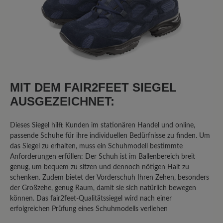
11. September 2025 11:06
Bewertung mit 1 von 5 Sternen
Klobiger Schuh in schöner Farbe
MIT DEM FAIR2FEET SIEGEL
Ich habe diesen Schuh gewählt, da ich
Problemfüsse habe und einen
AUSGEZEICHNET:
bequemen Freizeitschuh in grün
gesucht habe. Glücklich bin ich damit
Dieses Siegel hilft Kunden im stationären Handel und online,
jedoch nicht. Die Sohle hat kein
passende Schuhe für ihre individuellen Bedürfnisse zu finden. Um
Abrollverhalten, das Innenteil besteht
das Siegel zu erhalten, muss ein Schuhmodell bestimmte
Anforderungen erfüllen: Der Schuh ist im Ballenbereich breit
aus nicht atmungsaktivem Material, das
genug, um bequem zu sitzen und dennoch nötigen Halt zu
schon nach einmaligem Tragen
schenken. Zudem bietet der Vorderschuh Ihren Zehen, besonders
unangenehm riecht. Die Schuhe sind
der Großzehe, genug Raum, damit sie sich natürlich bewegen
klobig und nach 1 stündigem
können. Das fair2feet-Qualitätssiegel wird nach einer
Spaziergang hatte ich sehr gestresste
erfolgreichen Prüfung eines Schuhmodells verliehen
Knie aufgrund des mangelnden