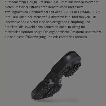
Teilen Sie Ihre Erfahrungen mit anderen
durchdachtem Design, um Ihnen das Beste aus beiden Welten zu
bieten. Mit einer ultraleichten Konstruktion und einem
Kunden.
atmungsaktiven Obermaterial hält der HIGH PERFORMANCE 2.5
Ihre Füße auch bei intensiven Aktivitäten kühl und trocken. Die
Bewertung schreiben
innovative Sohle bietet eine hervorragende Dämpfung und
Stabilität, die sowohl beim Laufen als auch im Alltag für
maximalen Komfort sorgt. Die ergonomische Passform unterstützt
die natürliche Fußbewegung und erleichtert das Abrollen.
Sortiert nach
1
-
10
von
22
Bewertungen
27. Februar 2026 13:38
Bewertung mit 3 von 5 Sternen
Fast perfekter Allrounder
Ich habe mehrere High Performance
Schuhe, sowohl mit Mixed-
Obermaterial, als auch mit Leder-