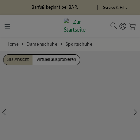
alt springen
Freiheitspioniere
Service & Hilfe
Home
Damenschuhe
Sportschuhe
Bildergalerie überspringen
3D Ansicht
Virtuell ausprobieren