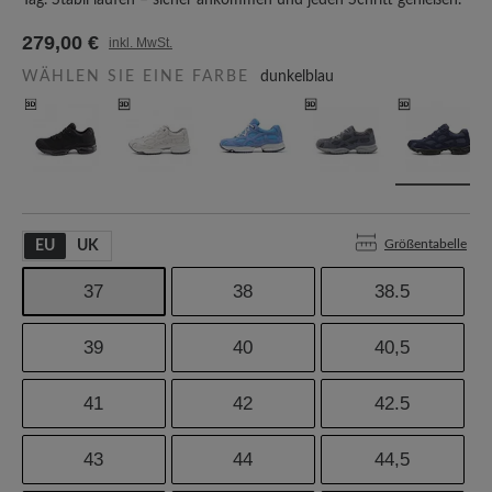
Tag. Stabil laufen – sicher ankommen und jeden Schritt genießen.
279,00 €
inkl. MwSt.
WÄHLEN SIE EINE FARBE
dunkelblau
Größentabelle
EU
UK
37
38
38.5
39
40
40,5
41
42
42.5
43
44
44,5