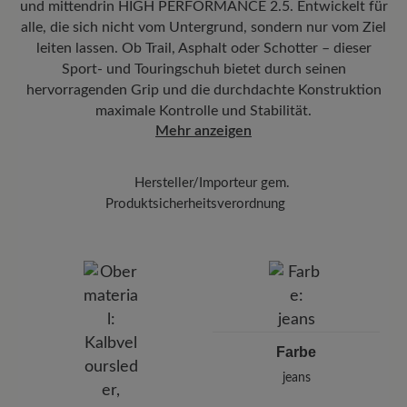
darauf, gleichmäßig vorzugehen, um Ränder zu
befindet.
und mittendrin HIGH PERFORMANCE 2.5. Entwickelt für
alle, die sich nicht vom Untergrund, sondern nur vom Ziel
vermeiden.
Herausnehmbares Fußbett:
6 mm Stability-Fußbett mit
leiten lassen. Ob Trail, Asphalt oder Schotter – dieser
Gelenkstütze und Textilbezug bietet gezielte Unterstützung für den
Sobald die Schuhe bei Zimmertemperatur
Mittelfuß und sorgt für Stabilität bei jedem Schritt.
Sport- und Touringschuh bietet durch seinen
getrocknet sind, tragen Sie die Imprägnierung
hervorragenden Grip und die durchdachte Konstruktion
Carbon Pro
mit einem Abstand von 20-30 cm
Funktionalität:
Atmungsaktiv
maximale Kontrolle und Stabilität.
auf – so schützen Sie Ihre Schuhe zuverlässig
Mehr anzeigen
vor Feuchtigkeit und Schmutz.
Hersteller/Importeur gem.
Produktsicherheitsverordnung
Marke:
BÄR
BÄR GmbH
Pleidelsheimer Str. 15/1, 74321 Bietigheim-Bissingen,
Deutschland
E-mail:
kundenbetreuung@baer-schuhe.de
Telefon: 0800 51 65 65 56 (gebührenfrei)
Farbe
jeans