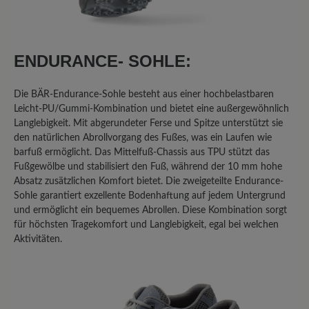
Ich habe mehrere High Performance
Schuhe, sowohl mit Mixed-
Obermaterial, als auch mit Leder-
Oberteil; allen gemeinsam ist die
ENDURANCE- SOHLE:
rutschige Sohle. Im Winter auf Eis -
keine Chance! Was eine echte
Die BÄR-Endurance-Sohle besteht aus einer hochbelastbaren
Gummisohle noch an Haftung hat, fehlt
Leicht-PU/Gummi-Kombination und bietet eine außergewöhnlich
hier vollends! Ich habe im Auto -
Langlebigkeit. Mit abgerundeter Ferse und Spitze unterstützt sie
austattungsbedingt - eine
den natürlichen Abrollvorgang des Fußes, was ein Laufen wie
Metallpedalerie; auch hier ist mit dem
barfuß ermöglicht. Das Mittelfuß-Chassis aus TPU stützt das
Sohlenmix, wenn er denn einmal feucht
Fußgewölbe und stabilisiert den Fuß, während der 10 mm hohe
werden sollte, Vorsicht geboten! Da
Absatz zusätzlichen Komfort bietet. Die zweigeteilte Endurance-
Sohle garantiert exzellente Bodenhaftung auf jedem Untergrund
gibt's kein Halten! ich hatte mir sogar
und ermöglicht ein bequemes Abrollen. Diese Kombination sorgt
von einem "Mister-Minute-Shop" in
für höchsten Tragekomfort und Langlebigkeit, egal bei welchen
einem Kaufhaus eine "echte"
Aktivitäten.
Gummisohle aufkleben lassen - dann
ging's.. Schade, eigentlich... denn sonst
sind die Schuhe von Bär wirklich gut
verarbeitet, für mich immer passend