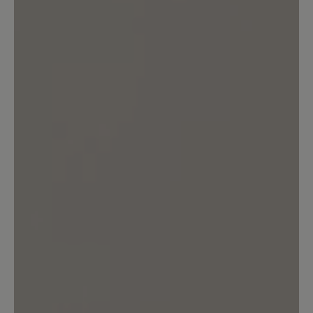
Lieblingsschuhe!
Ich habe mir jetzt ein zweites Paar
gekauft,weil der Schuh super bequem
ist. Mein erstes Paar habe jetzt ca. 1Jahr
und die sind immer noch wie neu. Ich
habe die Schuhe fast ständig an und bin
sehr zufrieden. Am liebsten hätte ich
von jeder Farbe 1Paar. Bitte nehmt sie
nicht aus eurem Sortiment!!
23. März 2025 15:40
Bewertung mit 3 von 5 Sternen
gute Passform / schlechte Sohle