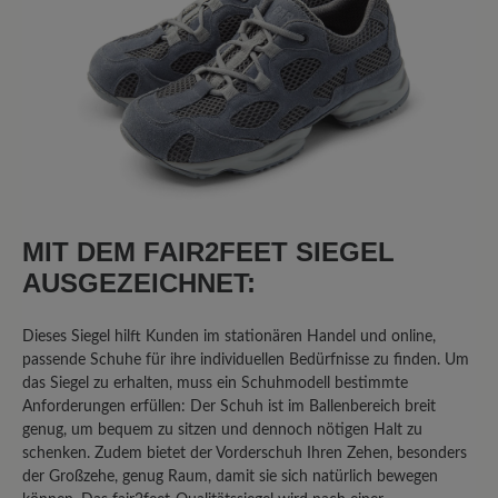
und in jedem Fall ihr Geld wert.
11. September 2025 11:06
Bewertung mit 1 von 5 Sternen
Klobiger Schuh in schöner Farbe
MIT DEM FAIR2FEET SIEGEL
Ich habe diesen Schuh gewählt, da ich
Problemfüsse habe und einen
AUSGEZEICHNET:
bequemen Freizeitschuh in grün
gesucht habe. Glücklich bin ich damit
Dieses Siegel hilft Kunden im stationären Handel und online,
jedoch nicht. Die Sohle hat kein
passende Schuhe für ihre individuellen Bedürfnisse zu finden. Um
Abrollverhalten, das Innenteil besteht
das Siegel zu erhalten, muss ein Schuhmodell bestimmte
Anforderungen erfüllen: Der Schuh ist im Ballenbereich breit
aus nicht atmungsaktivem Material, das
genug, um bequem zu sitzen und dennoch nötigen Halt zu
schon nach einmaligem Tragen
schenken. Zudem bietet der Vorderschuh Ihren Zehen, besonders
unangenehm riecht. Die Schuhe sind
der Großzehe, genug Raum, damit sie sich natürlich bewegen
klobig und nach 1 stündigem