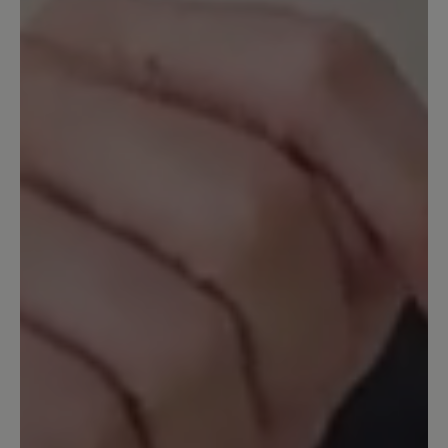
Unser Kommentar: Bitte haben Sie
Verständnis, dass wir für individuelle
Passformprobleme keine Garantie übernehmen
können. Sie haben 14 Tage nach Kauf Zeit, um
den guten Sitz der Schuhe zu probieren.
25. Dezember 2023 09:58
Bewertung mit 5 von 5 Sternen
Endlich schmerzfrei
Im Frühjahr 2023 gekauft weil ich all
meine Schuhe wegen Arthrose im
Großzeh maximal 2 Stunden tragen
konnte. Jetzt kann ich 8-10 Stunden
täglich im Verkauf damit arbeiten und
habe null Schmerzen. Die Schuhe sind