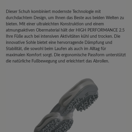
Bewerten Sie dieses Produkt!
Dieser Schuh kombiniert modernste Technologie mit
Teilen Sie Ihre Erfahrungen mit anderen
durchdachtem Design, um Ihnen das Beste aus beiden Welten zu
bieten. Mit einer ultraleichten Konstruktion und einem
Kunden.
atmungsaktiven Obermaterial hält der HIGH PERFORMANCE 2.5
Ihre Füße auch bei intensiven Aktivitäten kühl und trocken. Die
Bewertung schreiben
innovative Sohle bietet eine hervorragende Dämpfung und
Stabilität, die sowohl beim Laufen als auch im Alltag für
maximalen Komfort sorgt. Die ergonomische Passform unterstützt
die natürliche Fußbewegung und erleichtert das Abrollen.
Sortiert nach
1
-
10
von
22
Bewertungen
27. Februar 2026 13:38
Bewertung mit 3 von 5 Sternen
Fast perfekter Allrounder