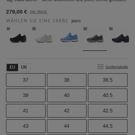
Tag. Stabil laufen – sicher ankommen und jeden Schritt genießen.
279,00 €
inkl. MwSt.
WÄHLEN SIE EINE FARBE
jeans
Größentabelle
EU
UK
37
38
38.5
39
40
40,5
41
42
42.5
43
44
44,5