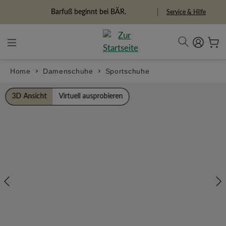
alt springen
Freiheitspioniere
Service & Hilfe
Home
Damenschuhe
Sportschuhe
Bildergalerie überspringen
3D Ansicht
Virtuell ausprobieren