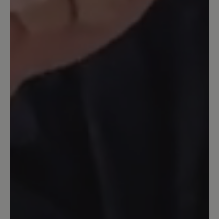
ohne Einlagen besser als anderen mit
meinen verordneten Einlagen. Einzig die
klobige Form stört mich etwas…
14. September 2023 14:23
Bewertung mit 5 von 5 Sternen
Katharina
Obwohl ich schon viele Schuhe von Bär
trage muss ich sagen,daß dieser Schuh
einzigartig ist.Hier stimmt alles.Dieser
Schuh ist ei e Wohltat für die Füße.
Anziehen und loslaufen. Egal auf
welchem Untergrund egal wieviel
Kilometer die Füße bleiben