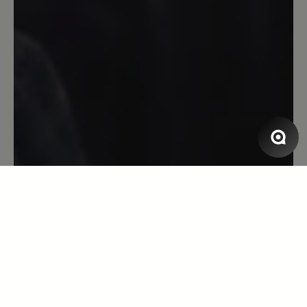
entspannt.Nach einer Hallux Operation
im Januar habe ich h immer noch
Schmerzen beim Laufen dieser Schuh
erleichtert mir das Laufen enorm.Der
Schuh ist jeden Cent wert.ich werde ihn
mir noch in einer anderen Farbe kaufen.
13. April 2023 07:20
Bewertung mit 5 von 5 Sternen
Super bequem!
Aufgrund diverser Fussprobleme mein
erstes paar Bärschuhe. Sämtliche
Komfortschuhe anderer Hersteller sind
im Vorfussbereich für mich zu eng.
Aufgrund Arztempfehlung diesen Schuh