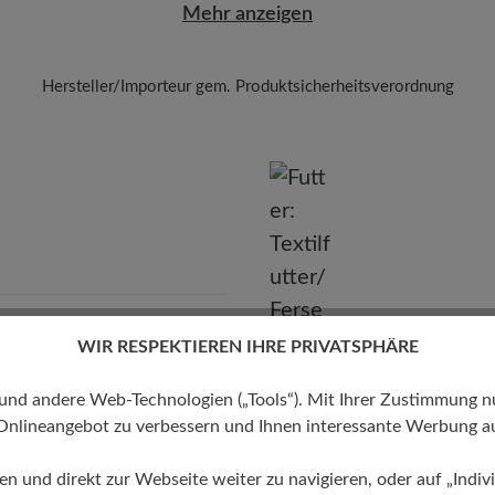
Mehr anzeigen
Hersteller/Importeur gem. Produktsicherheitsverordnung
Marke:
BÄR
BÄR GmbH
leidelsheimer Str. 15/1, 74321 Bietigheim-Bissingen, Deutschla
E-mail:
kundenbetreuung@baer-schuhe.de
Telefon: 0800 51 65 65 56 (gebührenfrei)
WIR RESPEKTIEREN IHRE PRIVATSPHÄRE
 andere Web-Technologien („Tools“). Mit Ihrer Zustimmung nutz
Futter
Onlineangebot zu verbessern und Ihnen interessante Werbung au
Textilfutter/Ferse Textilfutter
ren und direkt zur Webseite weiter zu navigieren, oder auf „Indivi