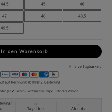
44,5
45
46
47
48
48,5
49,5
In den Warenkorb
Filialverfügbarkeit
f auf Rechnung ab Ihrer 2. Bestellung
endungen
Sicher & Vertrauenswürdig
Schneller Versand
tellung?
a.
Tagsüber
Abends