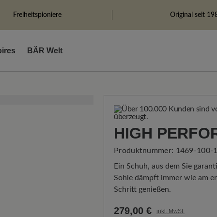
Freiheitspioniere
Original seit 19
ires
BÄR Welt
HIGH PERFO
Produktnummer:
1469-100-1
Ein Schuh, aus dem Sie garanti
Sohle dämpft immer wie am ers
Schritt genießen.
279,00 €
inkl. MwSt.