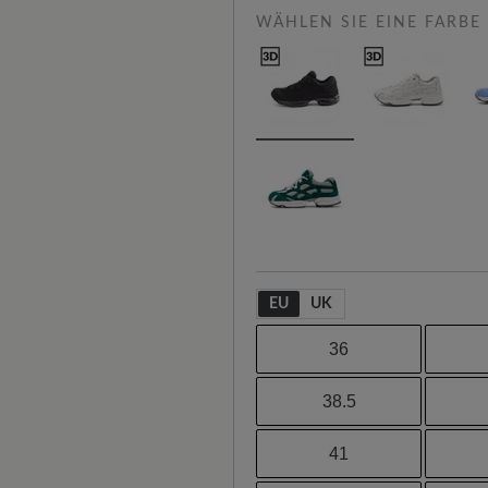
WÄHLEN SIE EINE FARBE
EU
UK
36
38.5
41