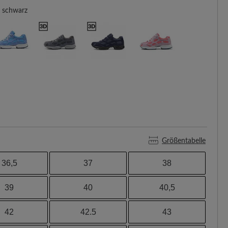
schwarz
Größentabelle
36,5
37
38
39
40
40,5
42
42.5
43