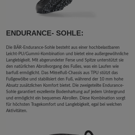
Ich habe mehrere High Performance
Schuhe, sowohl mit Mixed-
Obermaterial, als auch mit Leder-
ENDURANCE- SOHLE:
Oberteil; allen gemeinsam ist die
rutschige Sohle. Im Winter auf Eis -
Die BÄR-Endurance-Sohle besteht aus einer hochbelastbaren
keine Chance! Was eine echte
Leicht-PU/Gummi-Kombination und bietet eine außergewöhnliche
Gummisohle noch an Haftung hat, fehlt
Langlebigkeit. Mit abgerundeter Ferse und Spitze unterstützt sie
hier vollends! Ich habe im Auto -
den natürlichen Abrollvorgang des Fußes, was ein Laufen wie
austattungsbedingt - eine
barfuß ermöglicht. Das Mittelfuß-Chassis aus TPU stützt das
Fußgewölbe und stabilisiert den Fuß, während der 10 mm hohe
Metallpedalerie; auch hier ist mit dem
Absatz zusätzlichen Komfort bietet. Die zweigeteilte Endurance-
Sohlenmix, wenn er denn einmal feucht
Sohle garantiert exzellente Bodenhaftung auf jedem Untergrund
werden sollte, Vorsicht geboten! Da
und ermöglicht ein bequemes Abrollen. Diese Kombination sorgt
gibt's kein Halten! ich hatte mir sogar
für höchsten Tragekomfort und Langlebigkeit, egal bei welchen
von einem "Mister-Minute-Shop" in
Aktivitäten.
einem Kaufhaus eine "echte"
Gummisohle aufkleben lassen - dann
ging's.. Schade, eigentlich... denn sonst