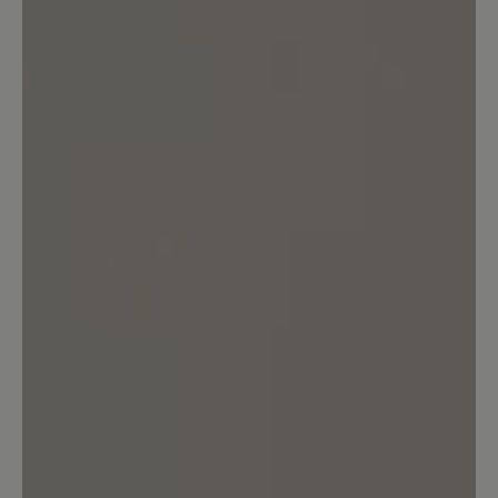
Bewertung mit 5 von 5 Sternen
Lieblingsschuhe!
Ich habe mir jetzt ein zweites Paar
gekauft,weil der Schuh super bequem
ist. Mein erstes Paar habe jetzt ca. 1Jahr
und die sind immer noch wie neu. Ich
habe die Schuhe fast ständig an und bin
sehr zufrieden. Am liebsten hätte ich
von jeder Farbe 1Paar. Bitte nehmt sie
nicht aus eurem Sortiment!!
23. März 2025 15:40
Bewertung mit 3 von 5 Sternen