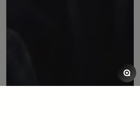
welchem Untergrund egal wieviel
Kilometer die Füße bleiben
entspannt.Nach einer Hallux Operation
im Januar habe ich h immer noch
Schmerzen beim Laufen dieser Schuh
erleichtert mir das Laufen enorm.Der
Schuh ist jeden Cent wert.ich werde ihn
mir noch in einer anderen Farbe kaufen.
13. April 2023 07:20
Bewertung mit 5 von 5 Sternen
Super bequem!
Aufgrund diverser Fussprobleme mein
erstes paar Bärschuhe. Sämtliche
Komfortschuhe anderer Hersteller sind