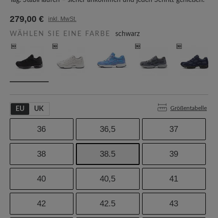
Tag. Stabil laufen – sicher ankommen und jeden Schritt genießen.
279,00 €
inkl. MwSt.
WÄHLEN SIE EINE FARBE
schwarz
Größentabelle
EU
UK
36
36,5
37
38
38.5
39
40
40,5
41
42
42.5
43