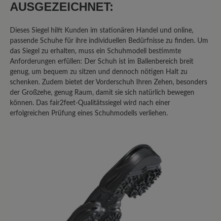
AUSGEZEICHNET:
Bewerten Sie dieses Produkt!
Dieses Siegel hilft Kunden im stationären Handel und online,
passende Schuhe für ihre individuellen Bedürfnisse zu finden. Um
das Siegel zu erhalten, muss ein Schuhmodell bestimmte
Teilen Sie Ihre Erfahrungen mit anderen
Anforderungen erfüllen: Der Schuh ist im Ballenbereich breit
Kunden.
genug, um bequem zu sitzen und dennoch nötigen Halt zu
schenken. Zudem bietet der Vorderschuh Ihren Zehen, besonders
Bewertung schreiben
der Großzehe, genug Raum, damit sie sich natürlich bewegen
können. Das fair2feet-Qualitätssiegel wird nach einer
erfolgreichen Prüfung eines Schuhmodells verliehen.
Sortiert nach
1
-
10
von
22
Bewertungen
27. Februar 2026 13:38
Bewertung mit 3 von 5 Sternen
Fast perfekter Allrounder