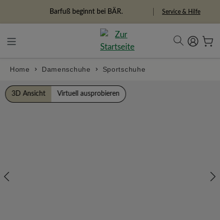
alt springen
Freiheitspioniere
Service & Hilfe
Home
Damenschuhe
Sportschuhe
Bildergalerie überspringen
3D Ansicht
Virtuell ausprobieren