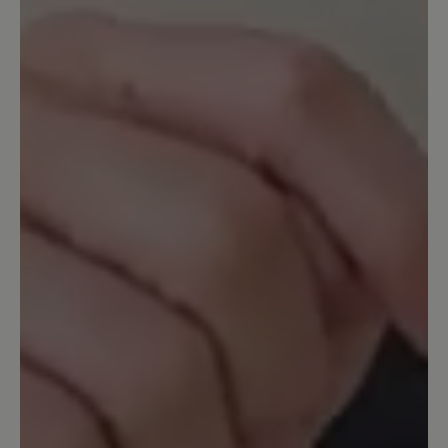
Volllederschuhen. Schade.
Unser Kommentar: Bitte haben Sie
Verständnis, dass wir für individuelle
Passformprobleme keine Garantie übernehmen
können. Sie haben 14 Tage nach Kauf Zeit, um
den guten Sitz der Schuhe zu probieren.
25. Dezember 2023 09:58
Bewertung mit 5 von 5 Sternen
Endlich schmerzfrei
Im Frühjahr 2023 gekauft weil ich all
meine Schuhe wegen Arthrose im
Großzeh maximal 2 Stunden tragen
konnte. Jetzt kann ich 8-10 Stunden