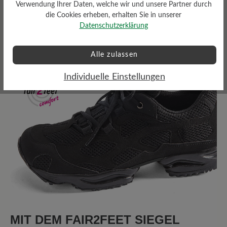
Verwendung Ihrer Daten, welche wir und unsere Partner durch
die Cookies erheben, erhalten Sie in unserer
Bewertungen lesen
Datenschutzerklärung
Alle zulassen
22 von 22 Bewertungen
Individuelle Einstellungen
4.27 von 5 Sternen
Durchschnittliche Bewertung von
68%
Perfekt (15)
9%
Sehr gut (2)
14%
Gut (3)
0%
Akzeptierbar (0)
9%
Unbefriedigend (2)
MIT DEM FAIR2FEET SIEGEL