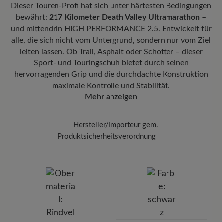
PU/Gummi-Kombination für exzellente Bodenhaftung und
lauwarmem Wasser und einer dünnen Schicht
Dieser Touren-Profi hat sich unter härtesten Bedingungen
Mit der beigefügten Sendungsnummer können Sie genau
gelenkschonendes Abrollen.
der
Carbon Complete Pflege
, und achten Sie
bewährt:
217 Kilometer Death Valley Ultramarathon
–
nachverfolgen, wo sich Ihr neues BÄR Lieblingsstück gerade
darauf, gleichmäßig vorzugehen, um Ränder zu
befindet.
und mittendrin HIGH PERFORMANCE 2.5. Entwickelt für
Herausnehmbares Fußbett:
6 mm Stability-Fußbett mit
alle, die sich nicht vom Untergrund, sondern nur vom Ziel
vermeiden.
Gelenkstütze und Textilbezug bietet gezielte Unterstützung für den
leiten lassen. Ob Trail, Asphalt oder Schotter – dieser
Mittelfuß und sorgt für Stabilität bei jedem Schritt.
Sobald die Schuhe bei Zimmertemperatur
Sport- und Touringschuh bietet durch seinen
getrocknet sind, tragen Sie die Imprägnierung
Funktionalität:
Atmungsaktiv
hervorragenden Grip und die durchdachte Konstruktion
Carbon Pro
mit einem Abstand von 20-30 cm
maximale Kontrolle und Stabilität.
auf – so schützen Sie Ihre Schuhe zuverlässig
Mehr anzeigen
vor Feuchtigkeit und Schmutz.
Hersteller/Importeur gem.
Produktsicherheitsverordnung
Marke:
BÄR
BÄR GmbH
Pleidelsheimer Str. 15/1, 74321 Bietigheim-Bissingen,
Deutschland
E-mail:
kundenbetreuung@baer-schuhe.de
Telefon: 0800 51 65 65 56 (gebührenfrei)