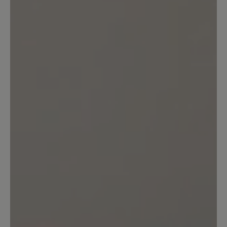
einen Grund?)
16. August 2024 07:08
Bewertung mit 1 von 5 Sternen
Schuhe nicht tragbar
Leider kann ich die positiven Angaben
dieses Schuhs nicht bestätigen. Bei
einem ersten Spaziergang bin ich
mehrfach beidseitig umgeknickt.
Achtung: Als Mangel wurde dies leider
nicht anerkannt. Der Schuh wird nicht
zurück genommen. Ebenso war die
Hitzeentwicklung des Schuhs sehr stark
und das bei 23 Grad im Schatten. Das
kenne ich so nicht mal von