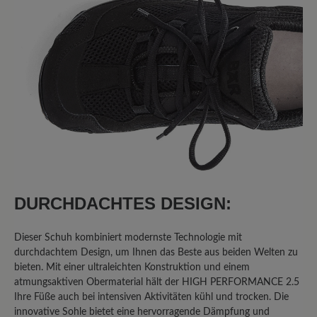
sind die Schuhe von Bär wirklich gut
verarbeitet, für mich immer passend
und in jedem Fall ihr Geld wert.
11. September 2025 11:06
Bewertung mit 1 von 5 Sternen
Klobiger Schuh in schöner Farbe
Ich habe diesen Schuh gewählt, da ich
DURCHDACHTES DESIGN:
Problemfüsse habe und einen
bequemen Freizeitschuh in grün
Dieser Schuh kombiniert modernste Technologie mit
gesucht habe. Glücklich bin ich damit
durchdachtem Design, um Ihnen das Beste aus beiden Welten zu
jedoch nicht. Die Sohle hat kein
bieten. Mit einer ultraleichten Konstruktion und einem
Abrollverhalten, das Innenteil besteht
atmungsaktiven Obermaterial hält der HIGH PERFORMANCE 2.5
aus nicht atmungsaktivem Material, das
Ihre Füße auch bei intensiven Aktivitäten kühl und trocken. Die
innovative Sohle bietet eine hervorragende Dämpfung und
schon nach einmaligem Tragen