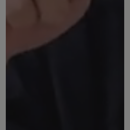
täglich im Verkauf damit arbeiten und
habe null Schmerzen. Die Schuhe sind
ohne Einlagen besser als anderen mit
meinen verordneten Einlagen. Einzig die
klobige Form stört mich etwas…
14. September 2023 14:23
Bewertung mit 5 von 5 Sternen
Katharina
Obwohl ich schon viele Schuhe von Bär
trage muss ich sagen,daß dieser Schuh
einzigartig ist.Hier stimmt alles.Dieser
Schuh ist ei e Wohltat für die Füße.
Anziehen und loslaufen. Egal auf