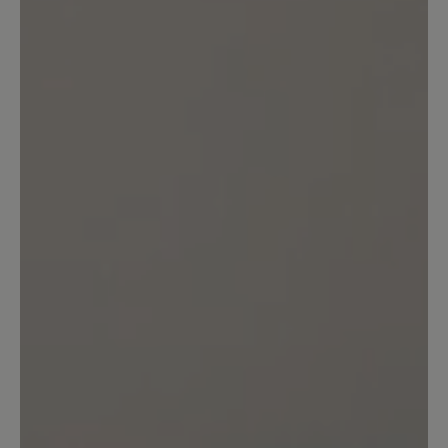
einen Grund?)
16. August 2024 07:08
Bewertung mit 1 von 5 Sternen
Schuhe nicht tragbar
Leider kann ich die positiven Angaben
dieses Schuhs nicht bestätigen. Bei
einem ersten Spaziergang bin ich
mehrfach beidseitig umgeknickt.
Achtung: Als Mangel wurde dies leider
nicht anerkannt. Der Schuh wird nicht
zurück genommen. Ebenso war die
Hitzeentwicklung des Schuhs sehr stark
und das bei 23 Grad im Schatten. Das
kenne ich so nicht mal von