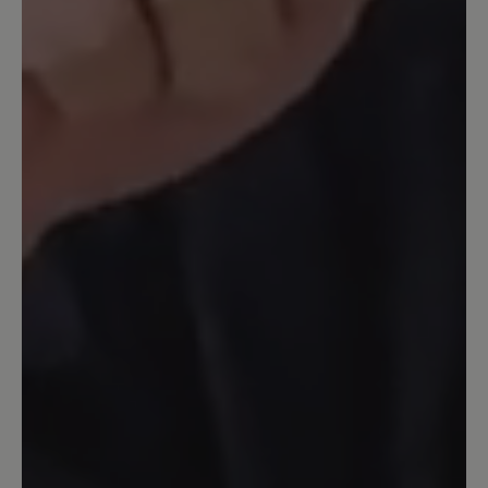
täglich im Verkauf damit arbeiten und
habe null Schmerzen. Die Schuhe sind
ohne Einlagen besser als anderen mit
meinen verordneten Einlagen. Einzig die
klobige Form stört mich etwas…
14. September 2023 14:23
Bewertung mit 5 von 5 Sternen
Katharina
Obwohl ich schon viele Schuhe von Bär
trage muss ich sagen,daß dieser Schuh
einzigartig ist.Hier stimmt alles.Dieser
Schuh ist ei e Wohltat für die Füße.
Anziehen und loslaufen. Egal auf