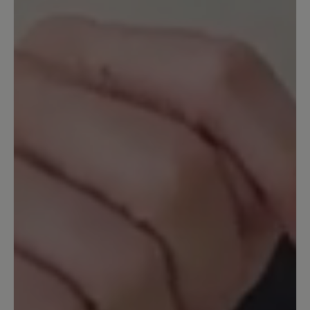
Volllederschuhen. Schade.
Unser Kommentar: Bitte haben Sie
Verständnis, dass wir für individuelle
Passformprobleme keine Garantie übernehmen
können. Sie haben 14 Tage nach Kauf Zeit, um
den guten Sitz der Schuhe zu probieren.
25. Dezember 2023 09:58
Bewertung mit 5 von 5 Sternen
Endlich schmerzfrei
Im Frühjahr 2023 gekauft weil ich all
meine Schuhe wegen Arthrose im
Großzeh maximal 2 Stunden tragen
konnte. Jetzt kann ich 8-10 Stunden