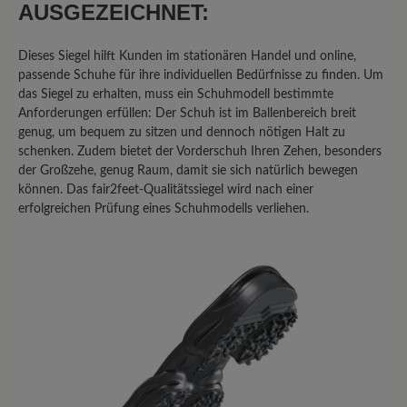
AUSGEZEICHNET:
Bewerten Sie dieses Produkt!
Dieses Siegel hilft Kunden im stationären Handel und online,
passende Schuhe für ihre individuellen Bedürfnisse zu finden. Um
das Siegel zu erhalten, muss ein Schuhmodell bestimmte
Teilen Sie Ihre Erfahrungen mit anderen
Anforderungen erfüllen: Der Schuh ist im Ballenbereich breit
Kunden.
genug, um bequem zu sitzen und dennoch nötigen Halt zu
schenken. Zudem bietet der Vorderschuh Ihren Zehen, besonders
Bewertung schreiben
der Großzehe, genug Raum, damit sie sich natürlich bewegen
können. Das fair2feet-Qualitätssiegel wird nach einer
erfolgreichen Prüfung eines Schuhmodells verliehen.
Sortiert nach
1
-
10
von
22
Bewertungen
27. Februar 2026 13:38
Bewertung mit 3 von 5 Sternen
Fast perfekter Allrounder