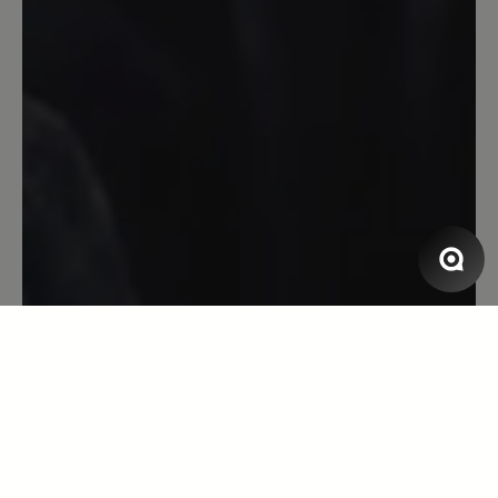
welchem Untergrund egal wieviel
Kilometer die Füße bleiben
entspannt.Nach einer Hallux Operation
im Januar habe ich h immer noch
Schmerzen beim Laufen dieser Schuh
erleichtert mir das Laufen enorm.Der
Schuh ist jeden Cent wert.ich werde ihn
mir noch in einer anderen Farbe kaufen.
13. April 2023 07:20
Bewertung mit 5 von 5 Sternen
Super bequem!
Aufgrund diverser Fussprobleme mein
erstes paar Bärschuhe. Sämtliche
Komfortschuhe anderer Hersteller sind