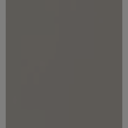
Bewertung mit 5 von 5 Sternen
Lieblingsschuhe!
Ich habe mir jetzt ein zweites Paar
gekauft,weil der Schuh super bequem
ist. Mein erstes Paar habe jetzt ca. 1Jahr
und die sind immer noch wie neu. Ich
habe die Schuhe fast ständig an und bin
sehr zufrieden. Am liebsten hätte ich
von jeder Farbe 1Paar. Bitte nehmt sie
nicht aus eurem Sortiment!!
23. März 2025 15:40
Bewertung mit 3 von 5 Sternen