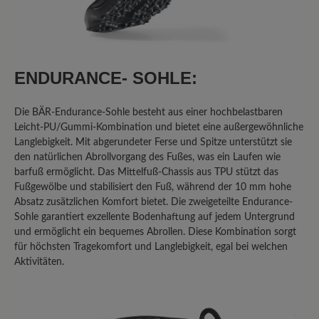
Ich habe mehrere High Performance
Schuhe, sowohl mit Mixed-
Obermaterial, als auch mit Leder-
ENDURANCE- SOHLE:
Oberteil; allen gemeinsam ist die
rutschige Sohle. Im Winter auf Eis -
Die BÄR-Endurance-Sohle besteht aus einer hochbelastbaren
keine Chance! Was eine echte
Leicht-PU/Gummi-Kombination und bietet eine außergewöhnliche
Gummisohle noch an Haftung hat, fehlt
Langlebigkeit. Mit abgerundeter Ferse und Spitze unterstützt sie
hier vollends! Ich habe im Auto -
den natürlichen Abrollvorgang des Fußes, was ein Laufen wie
austattungsbedingt - eine
barfuß ermöglicht. Das Mittelfuß-Chassis aus TPU stützt das
Fußgewölbe und stabilisiert den Fuß, während der 10 mm hohe
Metallpedalerie; auch hier ist mit dem
Absatz zusätzlichen Komfort bietet. Die zweigeteilte Endurance-
Sohlenmix, wenn er denn einmal feucht
Sohle garantiert exzellente Bodenhaftung auf jedem Untergrund
werden sollte, Vorsicht geboten! Da
und ermöglicht ein bequemes Abrollen. Diese Kombination sorgt
gibt's kein Halten! ich hatte mir sogar
für höchsten Tragekomfort und Langlebigkeit, egal bei welchen
von einem "Mister-Minute-Shop" in
Aktivitäten.
einem Kaufhaus eine "echte"
Gummisohle aufkleben lassen - dann
ging's.. Schade, eigentlich... denn sonst