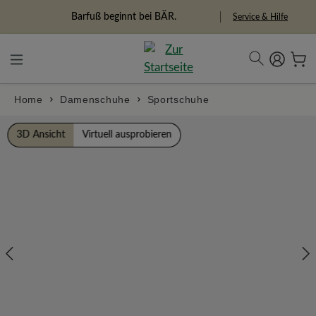
alt springen
Freiheitspioniere
Service & Hilfe
Home
Damenschuhe
Sportschuhe
Bildergalerie überspringen
3D Ansicht
Virtuell ausprobieren