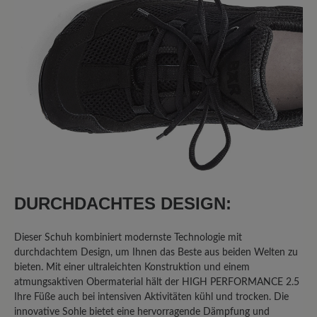
sind die Schuhe von Bär wirklich gut
verarbeitet, für mich immer passend
und in jedem Fall ihr Geld wert.
11. September 2025 11:06
Bewertung mit 1 von 5 Sternen
Klobiger Schuh in schöner Farbe
Ich habe diesen Schuh gewählt, da ich
DURCHDACHTES DESIGN:
Problemfüsse habe und einen
bequemen Freizeitschuh in grün
Dieser Schuh kombiniert modernste Technologie mit
gesucht habe. Glücklich bin ich damit
durchdachtem Design, um Ihnen das Beste aus beiden Welten zu
jedoch nicht. Die Sohle hat kein
bieten. Mit einer ultraleichten Konstruktion und einem
Abrollverhalten, das Innenteil besteht
atmungsaktiven Obermaterial hält der HIGH PERFORMANCE 2.5
aus nicht atmungsaktivem Material, das
Ihre Füße auch bei intensiven Aktivitäten kühl und trocken. Die
innovative Sohle bietet eine hervorragende Dämpfung und
schon nach einmaligem Tragen