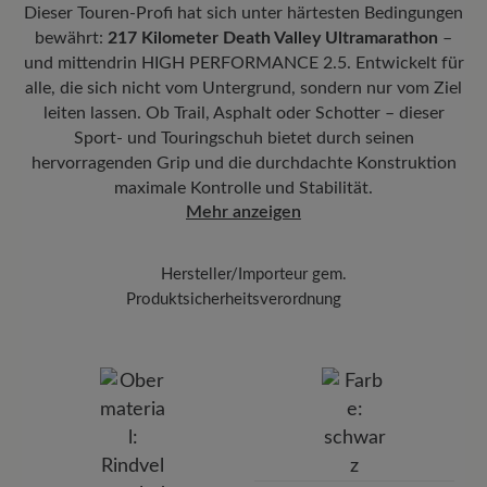
PU/Gummi-Kombination für exzellente Bodenhaftung und
lauwarmem Wasser und einer dünnen Schicht
Dieser Touren-Profi hat sich unter härtesten Bedingungen
Mit der beigefügten Sendungsnummer können Sie genau
gelenkschonendes Abrollen.
der
Carbon Complete Pflege
, und achten Sie
bewährt:
217 Kilometer Death Valley Ultramarathon
–
nachverfolgen, wo sich Ihr neues BÄR Lieblingsstück gerade
darauf, gleichmäßig vorzugehen, um Ränder zu
befindet.
und mittendrin HIGH PERFORMANCE 2.5. Entwickelt für
Herausnehmbares Fußbett:
6 mm Stability-Fußbett mit
alle, die sich nicht vom Untergrund, sondern nur vom Ziel
vermeiden.
Gelenkstütze und Textilbezug bietet gezielte Unterstützung für den
leiten lassen. Ob Trail, Asphalt oder Schotter – dieser
Mittelfuß und sorgt für Stabilität bei jedem Schritt.
Sobald die Schuhe bei Zimmertemperatur
Sport- und Touringschuh bietet durch seinen
getrocknet sind, tragen Sie die Imprägnierung
Funktionalität:
Atmungsaktiv
hervorragenden Grip und die durchdachte Konstruktion
Carbon Pro
mit einem Abstand von 20-30 cm
maximale Kontrolle und Stabilität.
auf – so schützen Sie Ihre Schuhe zuverlässig
Mehr anzeigen
vor Feuchtigkeit und Schmutz.
Hersteller/Importeur gem.
Produktsicherheitsverordnung
Marke:
BÄR
BÄR GmbH
Pleidelsheimer Str. 15/1, 74321 Bietigheim-Bissingen,
Deutschland
E-mail:
kundenbetreuung@baer-schuhe.de
Telefon: 0800 51 65 65 56 (gebührenfrei)