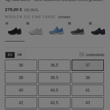
Tag. Stabil laufen – sicher ankommen und jeden Schritt genießen.
279,00 €
inkl. MwSt.
WÄHLEN SIE EINE FARBE
schwarz
Größentabelle
EU
UK
36
36,5
37
38
38.5
39
40
40,5
41
42
42.5
43