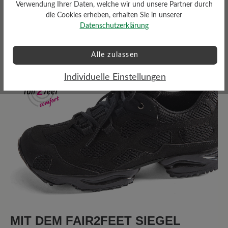
Verwendung Ihrer Daten, welche wir und unsere Partner durch
die Cookies erheben, erhalten Sie in unserer
Bewertungen lesen
Datenschutzerklärung
Alle zulassen
22 von 22 Bewertungen
Individuelle Einstellungen
4.27 von 5 Sternen
Durchschnittliche Bewertung von
68%
Perfekt (15)
9%
Sehr gut (2)
14%
Gut (3)
0%
Akzeptierbar (0)
9%
Unbefriedigend (2)
MIT DEM FAIR2FEET SIEGEL