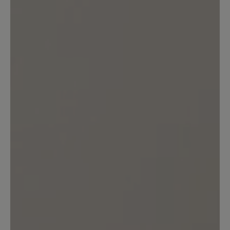
Kunden.
Bewertung schreiben
Sortiert nach
3
Bewertungen
10. Mai 2026 05:29
Bewertung mit 2 von 5 Sternen
Quietschen beim laufen
Die Schuhe sind sehr bequem,
quietschen aber beim Laufen, das stört
mich sehr beim Spaziergang.