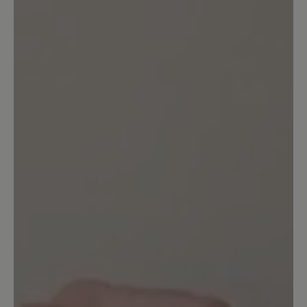
Unser Kommentar: Vielen Dank für Ihr
Feedback. Wenn Sie etwas zu bemängeln
haben, dürfen Sie uns die Schuhe
selbstverständlich zur Begutachtung
einsenden. Ihr BÄR Team
28. Mai 2025 07:31
Bewertung mit 1 von 5 Sternen
Leder ist sehr dünn und anfällig für
Risse
Ich habe 3 Paar Schuhe für meine
Mitarbeiter gekauft. Schon nach kurzer
Zeit hatten alle 3 Schuhe (!) Kratzer und
deutliche Risse in der sehr dünnen