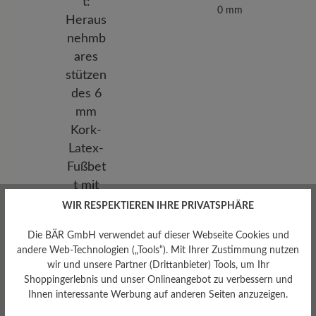
0 mm
WIR RESPEKTIEREN IHRE PRIVATSPHÄRE
Die BÄR GmbH verwendet auf dieser Webseite Cookies und
Herausnehmbares
andere Web-Technologien („Tools“). Mit Ihrer Zustimmung nutzen
Fußbett
wir und unsere Partner (Drittanbieter) Tools, um Ihr
Shoppingerlebnis und unser Onlineangebot zu verbessern und
Herausnehmbares stützendes
6 mm Kork-Latex-Fußbett mit
Ihnen interessante Werbung auf anderen Seiten anzuzeigen.
Lederbezug