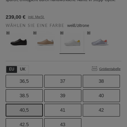
spüren, ermöglicht durch handwerkliche Nähte in Stepp-Optik.
239,00 €
inkl. MwSt.
WÄHLEN SIE EINE FARBE
weiß/zitrone
Größentabelle
EU
UK
36,5
37
38
38.5
39
40
40,5
41
42
42.5
43