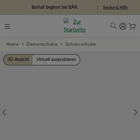
alt springen
Freiheitspioniere
Service & Hilfe
Home
Damenschuhe
Schnürschuhe
Bildergalerie überspringen
3D Ansicht
Virtuell ausprobieren