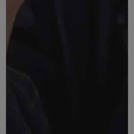
1. April 2024 14:33
Bewertung mit 5 von 5 Sternen
Tatsächlich perfekt
Gekauft, angezogen und den ganzen Tag
damit als Verkäuferin auf den Beinen
verbracht. Diese weichen und total
bequemen Schuhe müssen nicht
eingelaufen werden. Die Ferse ist hoch
genug gearbeitet um mit meinen
Einlagen nicht rauszurutschen und sie
sind breit genug. Nichts drückt.