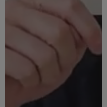
Lederschicht. Sie wurden nur drin
getragen. Aber wenn man an etwas
hängen bleibt, sieht man dies sofort. Ich
denke ein Schuh in dieser Preisklasse
sollte nicht so schnell kaputt gehen. Der
Tragekomfort ist sehr gut, wie immer bei
Bär. Möglicherweise wäre eine dickere
Lederschicht nicht so anfällig für
Kratzer.
Unser Kommentar: Leider haben Sie uns
nicht mitgeteilt zu welchem Zweck die Schuhe
von Ihren MitarbeiterInnen getragen werden.
Harper ist aus feinstem Kalbleder, damit sie
weich und angenehm zu tragen sind. Ein
dickes robusteres Leder würden den
Tragekomfort stark beeinträchtigen.