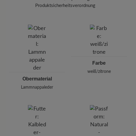
Halten Sie dabei einen Abstand von 20-30 cm
Produktsicherheitsverordnung
ein.
Marke:
BÄR
BÄR GmbH
Pleidelsheimer Str. 15/1, 74321 Bietigheim-Bissingen,
Deutschland
E-mail:
kundenbetreuung@baer-schuhe.de
Telefon: 0800 51 65 65 56 (gebührenfrei)
Farbe
weiß/zitrone
Obermaterial
Lammnappaleder