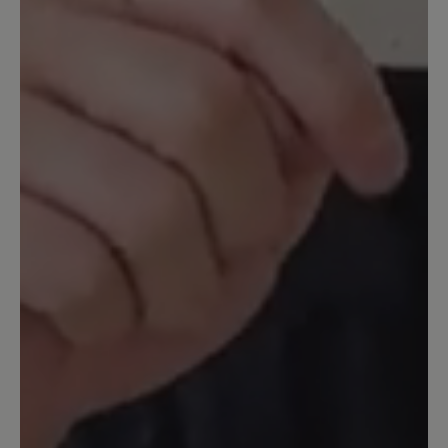
Lederschicht. Sie wurden nur drin
getragen. Aber wenn man an etwas
hängen bleibt, sieht man dies sofort. Ich
denke ein Schuh in dieser Preisklasse
sollte nicht so schnell kaputt gehen. Der
Tragekomfort ist sehr gut, wie immer bei
Bär. Möglicherweise wäre eine dickere
Lederschicht nicht so anfällig für
Kratzer.
Unser Kommentar: Leider haben Sie uns
nicht mitgeteilt zu welchem Zweck die Schuhe
von Ihren MitarbeiterInnen getragen werden.
Harper ist aus feinstem Kalbleder, damit sie
weich und angenehm zu tragen sind. Ein
dickes robusteres Leder würden den
Tragekomfort stark beeinträchtigen.