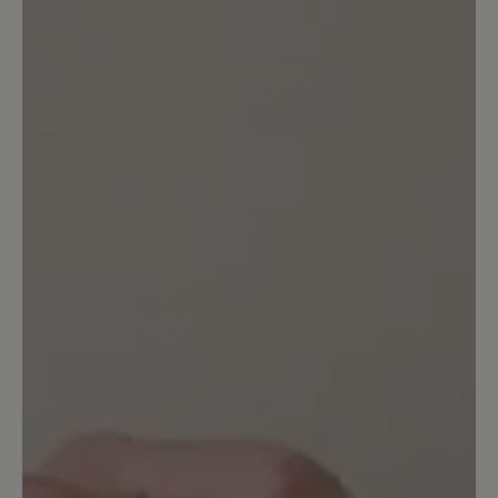
Unser Kommentar: Vielen Dank für Ihr
Feedback. Wenn Sie etwas zu bemängeln
haben, dürfen Sie uns die Schuhe
selbstverständlich zur Begutachtung
einsenden. Ihr BÄR Team
28. Mai 2025 07:31
Bewertung mit 1 von 5 Sternen
Leder ist sehr dünn und anfällig für
Risse
Ich habe 3 Paar Schuhe für meine
Mitarbeiter gekauft. Schon nach kurzer
Zeit hatten alle 3 Schuhe (!) Kratzer und
deutliche Risse in der sehr dünnen