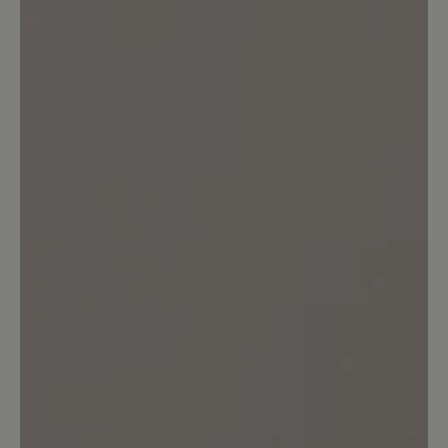
Kunden.
Bewertung schreiben
Sortiert nach
3
Bewertungen
10. Mai 2026 05:29
Bewertung mit 2 von 5 Sternen
Quietschen beim laufen
Die Schuhe sind sehr bequem,
quietschen aber beim Laufen, das stört
mich sehr beim Spaziergang.