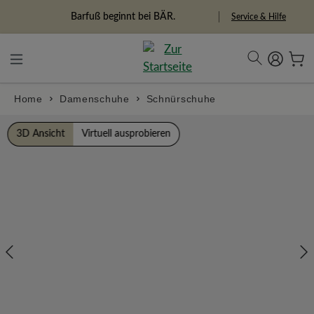
alt springen
Freiheitspioniere
Service & Hilfe
Home
Damenschuhe
Schnürschuhe
Bildergalerie überspringen
3D Ansicht
Virtuell ausprobieren