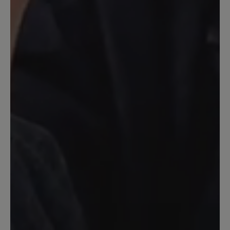
1. April 2024 14:33
Bewertung mit 5 von 5 Sternen
Tatsächlich perfekt
Gekauft, angezogen und den ganzen Tag
damit als Verkäuferin auf den Beinen
verbracht. Diese weichen und total
bequemen Schuhe müssen nicht
eingelaufen werden. Die Ferse ist hoch
genug gearbeitet um mit meinen
Einlagen nicht rauszurutschen und sie
sind breit genug. Nichts drückt.