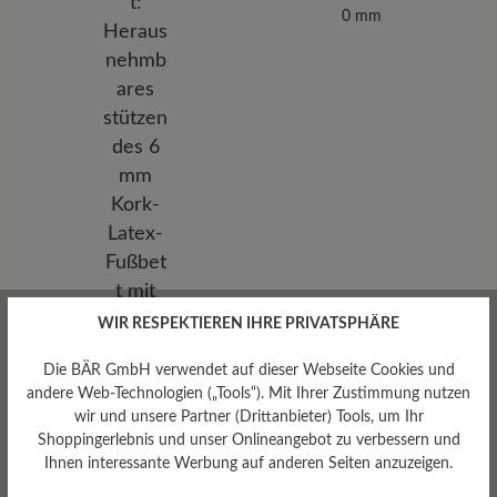
0 mm
WIR RESPEKTIEREN IHRE PRIVATSPHÄRE
Die BÄR GmbH verwendet auf dieser Webseite Cookies und
Herausnehmbares
andere Web-Technologien („Tools“). Mit Ihrer Zustimmung nutzen
Fußbett
wir und unsere Partner (Drittanbieter) Tools, um Ihr
Shoppingerlebnis und unser Onlineangebot zu verbessern und
Herausnehmbares stützendes
6 mm Kork-Latex-Fußbett mit
Ihnen interessante Werbung auf anderen Seiten anzuzeigen.
Lederbezug