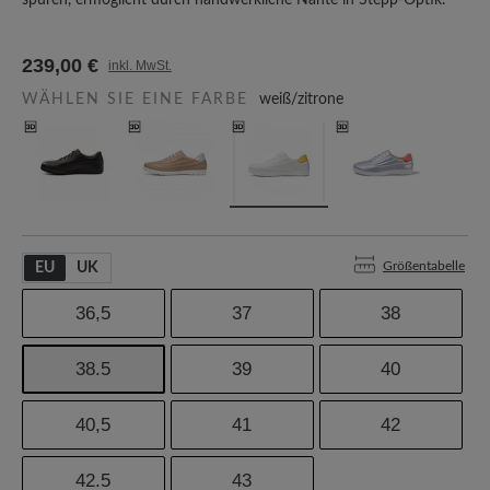
spüren, ermöglicht durch handwerkliche Nähte in Stepp-Optik.
239,00 €
inkl. MwSt.
WÄHLEN SIE EINE FARBE
weiß/zitrone
Größentabelle
EU
UK
36,5
37
38
38.5
39
40
40,5
41
42
42.5
43