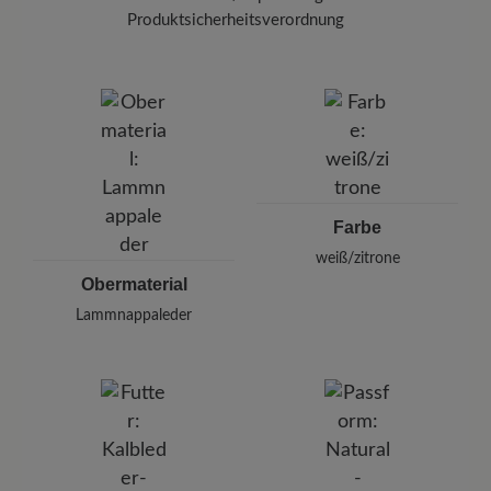
Halten Sie dabei einen Abstand von 20-30 cm
Produktsicherheitsverordnung
ein.
Marke:
BÄR
BÄR GmbH
Pleidelsheimer Str. 15/1, 74321 Bietigheim-Bissingen,
Deutschland
E-mail:
kundenbetreuung@baer-schuhe.de
Telefon: 0800 51 65 65 56 (gebührenfrei)
Farbe
weiß/zitrone
Obermaterial
Lammnappaleder