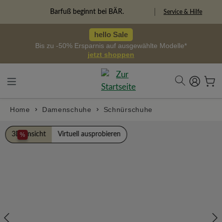
alt springen
Freiheitspioniere
Service & Hilfe
hello Sale
Bis zu -50% Ersparnis auf ausgewählte Modelle*
jetzt shoppen
Home
Damenschuhe
Schnürschuhe
Bildergalerie überspringen
3D Ansicht
Virtuell ausprobieren
%