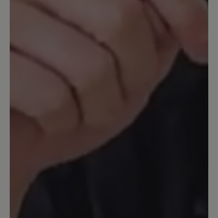
Lederschicht nicht so anfällig für
Kratzer.
Unser Kommentar: Leider haben Sie uns
nicht mitgeteilt zu welchem Zweck die Schuhe
von Ihren MitarbeiterInnen getragen werden.
Harper ist aus feinstem Kalbleder, damit sie
weich und angenehm zu tragen sind. Ein
dickes robusteres Leder würden den
Tragekomfort stark beeinträchtigen.
1. April 2024 14:33
Bewertung mit 5 von 5 Sternen
Tatsächlich perfekt