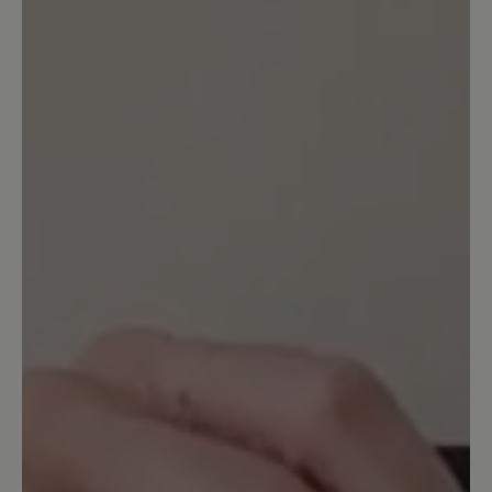
28. Mai 2025 07:31
Bewertung mit 1 von 5 Sternen
Leder ist sehr dünn und anfällig für
Risse
Ich habe 3 Paar Schuhe für meine
Mitarbeiter gekauft. Schon nach kurzer
Zeit hatten alle 3 Schuhe (!) Kratzer und
deutliche Risse in der sehr dünnen
Lederschicht. Sie wurden nur drin
getragen. Aber wenn man an etwas
hängen bleibt, sieht man dies sofort. Ich
denke ein Schuh in dieser Preisklasse
sollte nicht so schnell kaputt gehen. Der
Tragekomfort ist sehr gut, wie immer bei
Bär. Möglicherweise wäre eine dickere