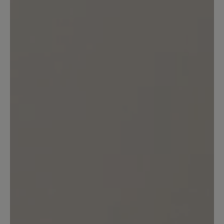
Sortiert nach
3
Bewertungen
10. Mai 2026 05:29
Bewertung mit 2 von 5 Sternen
Quietschen beim laufen
Die Schuhe sind sehr bequem,
quietschen aber beim Laufen, das stört
mich sehr beim Spaziergang.
Unser Kommentar: Vielen Dank für Ihr
Feedback. Wenn Sie etwas zu bemängeln
haben, dürfen Sie uns die Schuhe
selbstverständlich zur Begutachtung
einsenden. Ihr BÄR Team