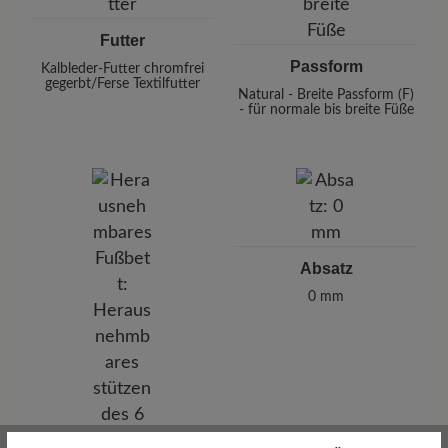
Futter
Passform
Kalbleder-Futter chromfrei
gegerbt/Ferse Textilfutter
Natural - Breite Passform (F)
- für normale bis breite Füße
Absatz
0 mm