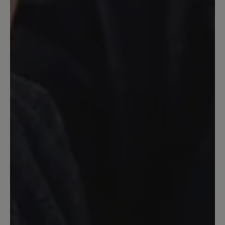
Gekauft, angezogen und den ganzen Tag
damit als Verkäuferin auf den Beinen
verbracht. Diese weichen und total
bequemen Schuhe müssen nicht
eingelaufen werden. Die Ferse ist hoch
genug gearbeitet um mit meinen
Einlagen nicht rauszurutschen und sie
sind breit genug. Nichts drückt.