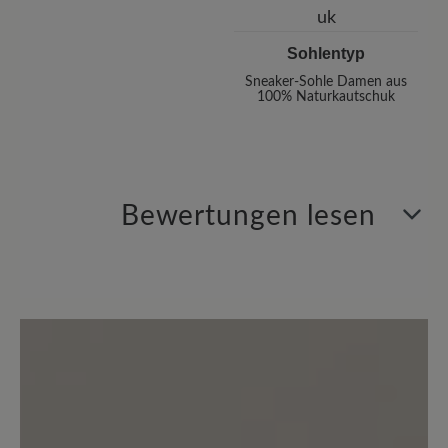
Sohlentyp
Sneaker-Sohle Damen aus
100% Naturkautschuk
Bewertungen lesen
3 von 3 Bewertungen
2.67 von 5 Sternen
Durchschnittliche Bewertung von
33%
Perfekt (1)