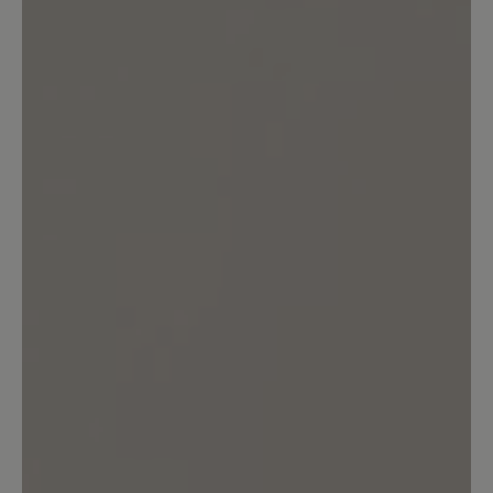
0%
Sehr gut (0)
0%
Gut (0)
33%
Akzeptierbar (1)
33%
Unbefriedigend (1)
Bewerten Sie dieses Produkt!
Teilen Sie Ihre Erfahrungen mit anderen
Kunden.
Bewertung schreiben