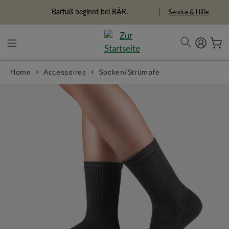
alt springen
Freiheitspioniere
Service & Hilfe
Home
Accessoires
Socken/Strümpfe
Bildergalerie überspringen