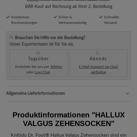
BÄR-Kauf auf Rechnung ab Ihrer 2. Bestellung
Kostenlose
Sicher &
Schneller
Rücksendungen
Vertrauenswürdig
Versand
Brauchen Sie Hilfe vor der Bestellung?
Unser Expertenteam ist für Sie da.
Tagsüber
Abends
Erreichen Sie uns per
Telefon
E-Mail-Support via Chat
oder
Live-Chat
.
verfügbar
Allgemeine Lieferinformationen
Versand- und Verpackungskosten:
Unsere Standardkosten
betragen 5,90€ und werden automatisch Ihrem Warenkorb
Produktinformationen
"HALLUX
hinzugefügt – unabhängig vom Bestellwert.
VALGUS ZEHENSOCKEN"
Freuen Sie sich auf Ihr Paket!
Sobald Ihre Bestellung unser Lager in
Deutschland verlassen hat, erhalten Sie eine Versandbestätigung.
Knitido Dr. Foot® Hallux Valgus Zehensocken sind ein
Mit der beigefügten Sendungsnummer können Sie genau