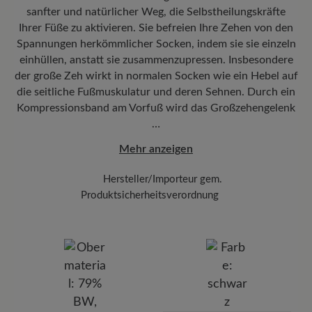
sanfter und natürlicher Weg, die Selbstheilungskräfte
nachverfolgen, wo sich Ihr neues BÄR Lieblingsstück gerade
befindet.
Ihrer Füße zu aktivieren. Sie befreien Ihre Zehen von den
Spannungen herkömmlicher Socken, indem sie sie einzeln
einhüllen, anstatt sie zusammenzupressen. Insbesondere
der große Zeh wirkt in normalen Socken wie ein Hebel auf
die seitliche Fußmuskulatur und deren Sehnen. Durch ein
Kompressionsband am Vorfuß wird das Großzehengelenk
…
Mehr anzeigen
Hersteller/Importeur gem.
Produktsicherheitsverordnung
Marke: Knitido
910108 - Knitido Europe GmbH
Schönhauser Allee 51, 10437 Berlin, Deutschland
E-Mail: info@knitido.de