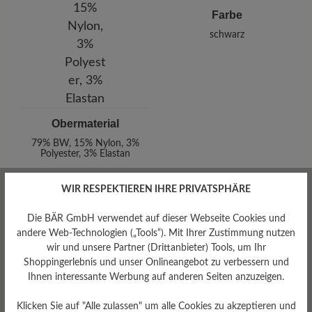
Farbe
schwarz
Obermaterial
79% BW, 15% Nylon, 3%
Polyester, 3% Elastan
WIR RESPEKTIEREN IHRE PRIVATSPHÄRE
Die BÄR GmbH verwendet auf dieser Webseite Cookies und
Bewertungen lesen
andere Web-Technologien („Tools“). Mit Ihrer Zustimmung nutzen
wir und unsere Partner (Drittanbieter) Tools, um Ihr
Shoppingerlebnis und unser Onlineangebot zu verbessern und
Ihnen interessante Werbung auf anderen Seiten anzuzeigen.
0 von 0 Bewertungen
Klicken Sie auf "Alle zulassen" um alle Cookies zu akzeptieren und