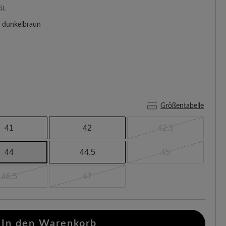
St.
dunkelbraun
Größentabelle
41
42
42.5
44
44,5
45
46,5
47
In den Warenkorb