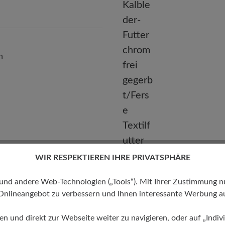
Telefon: 0800 51 65 65 56 (gebührenfrei)
n
WIR RESPEKTIEREN IHRE PRIVATSPHÄRE
Futter
Kalbleder-Futter chromfrei
 andere Web-Technologien („Tools“). Mit Ihrer Zustimmung nutz
gegerbt/Ferse Textilfutter
Onlineangebot zu verbessern und Ihnen interessante Werbung au
ren und direkt zur Webseite weiter zu navigieren, oder auf „Indivi