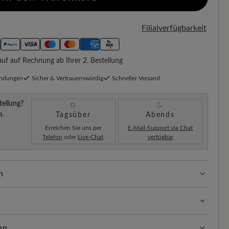
Filialverfügbarkeit
f auf Rechnung ab Ihrer 2. Bestellung
endungen
Sicher & Vertrauenswürdig
Schneller Versand
tellung?
a.
Tagsüber
Abends
Erreichen Sie uns per
E-Mail-Support via Chat
Telefon
oder
Live-Chat
.
verfügbar
n
ssform mit 100% Zehenfreiheit. Natürlich geformte
llt.
tetes Rindnappaleder punktet mit seiner robusten,
onders strapazierfähig und pflegeleicht – mit der
en