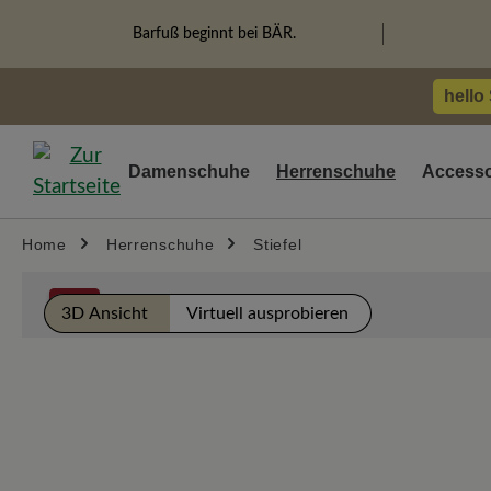
springen
Zur Hauptnavigation springen
Barfuß beginnt bei BÄR.
hello
Damenschuhe
Herrenschuhe
Accesso
Home
Herrenschuhe
Stiefel
Bildergalerie überspringen
%
3D Ansicht
Virtuell ausprobieren