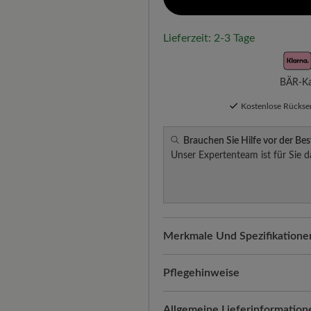
Lieferzeit: 2-3 Tage
BÄR-Kau
Kostenlose Rücks
Brauchen Sie Hilfe vor der Bes
Unser Expertenteam ist für Sie d
Merkmale Und Spezifikatione
Freeyourfeet!
Die perfekte Pa
Schuhe, handgefertigt hergeste
Pflegehinweise
Qualität, die man spürt:
Gefet
Gefettetes Nappaleder ist bes
Allgemeine Lieferinformation