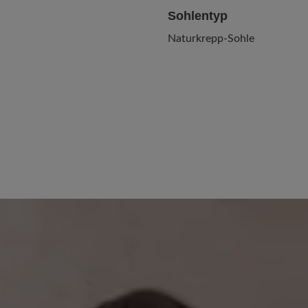
Sohlentyp
Naturkrepp-Sohle
Keine Bewertungen gefund
 von 0 von 5 Sternen