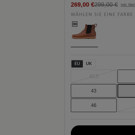
269,00 €
299,00 €
inkl. Mw
WÄHLEN SIE EINE FARBE
EU
UK
40,5
43
46