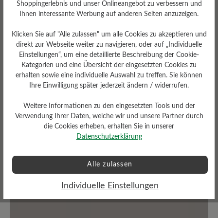
Shoppingerlebnis und unser Onlineangebot zu verbessern und
Ihnen interessante Werbung auf anderen Seiten anzuzeigen.
Bewertungen lesen
Klicken Sie auf "Alle zulassen" um alle Cookies zu akzeptieren und
direkt zur Webseite weiter zu navigieren, oder auf „Individuelle
Einstellungen“, um eine detaillierte Beschreibung der Cookie-
0 von 0 Bewertungen
Kategorien und eine Übersicht der eingesetzten Cookies zu
erhalten sowie eine individuelle Auswahl zu treffen. Sie können
Ihre Einwilligung später jederzeit ändern / widerrufen.
Durchschnittliche Bewertung von
Weitere Informationen zu den eingesetzten Tools und der
Verwendung Ihrer Daten, welche wir und unsere Partner durch
Bewerten Sie dieses Produkt!
die Cookies erheben, erhalten Sie in unserer
Datenschutzerklärung
Teilen Sie Ihre Erfahrungen mit anderen
Kunden.
Alle zulassen
Bewertung schreiben
Individuelle Einstellungen