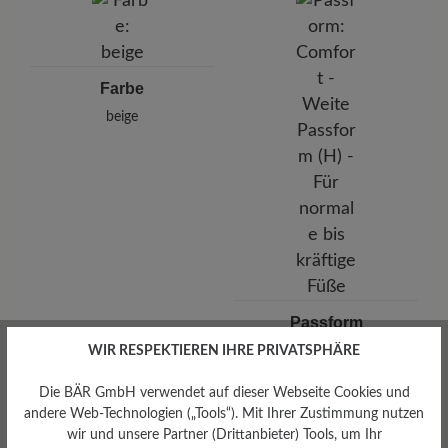
Calle Germán Bernácer , N. 11, Esc.1, planta baja, 3203
Elche, Spanien
E-Mail: office@fganter.com
Farbe
beige
Passform
Comfort - Weite Passform
WIR RESPEKTIEREN IHRE PRIVATSPHÄRE
(H) - Für normale bis kräftige
Füße
Die BÄR GmbH verwendet auf dieser Webseite Cookies und
andere Web-Technologien („Tools“). Mit Ihrer Zustimmung nutzen
wir und unsere Partner (Drittanbieter) Tools, um Ihr