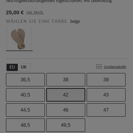
feuchtigkeitsaufsaugenden Eigenschaften. Mit Lederbezug.
25,00 €
inkl. MwSt.
WÄHLEN SIE EINE FARBE
beige
Größentabelle
EU
UK
36,5
38
39
40,5
42
43
44,5
46
47
48,5
49,5