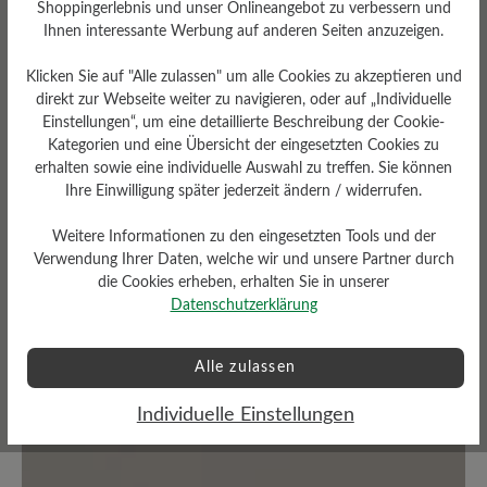
Shoppingerlebnis und unser Onlineangebot zu verbessern und
Ihnen interessante Werbung auf anderen Seiten anzuzeigen.
Bewertungen lesen
Klicken Sie auf "Alle zulassen" um alle Cookies zu akzeptieren und
direkt zur Webseite weiter zu navigieren, oder auf „Individuelle
Einstellungen“, um eine detaillierte Beschreibung der Cookie-
0 von 0 Bewertungen
Kategorien und eine Übersicht der eingesetzten Cookies zu
erhalten sowie eine individuelle Auswahl zu treffen. Sie können
Ihre Einwilligung später jederzeit ändern / widerrufen.
Durchschnittliche Bewertung von
Weitere Informationen zu den eingesetzten Tools und der
Verwendung Ihrer Daten, welche wir und unsere Partner durch
Bewerten Sie dieses Produkt!
die Cookies erheben, erhalten Sie in unserer
Datenschutzerklärung
Teilen Sie Ihre Erfahrungen mit anderen
Kunden.
Alle zulassen
Bewertung schreiben
Individuelle Einstellungen