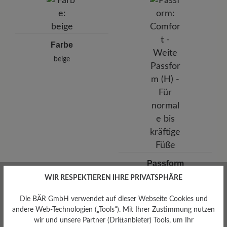
Calle Germán Bernácer , N. 11, Esc.1, planta baja, 3203
Elche, Spanien
E-Mail: office@fganter.com
Farbe
beige
Passform
Comfort - Weite Passform
WIR RESPEKTIEREN IHRE PRIVATSPHÄRE
(H) - Für normale bis kräftige
Füße
Die BÄR GmbH verwendet auf dieser Webseite Cookies und
andere Web-Technologien („Tools“). Mit Ihrer Zustimmung nutzen
wir und unsere Partner (Drittanbieter) Tools, um Ihr