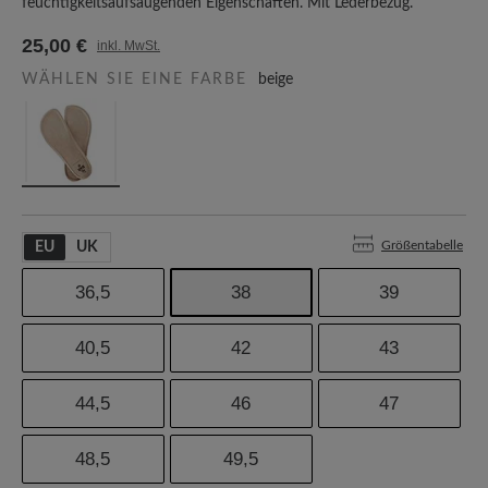
feuchtigkeitsaufsaugenden Eigenschaften. Mit Lederbezug.
25,00 €
inkl. MwSt.
WÄHLEN SIE EINE FARBE
beige
Größentabelle
EU
UK
36,5
38
39
40,5
42
43
44,5
46
47
48,5
49,5