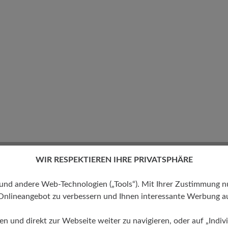
WIR RESPEKTIEREN IHRE PRIVATSPHÄRE
eite Passform (H) - Für
 andere Web-Technologien („Tools“). Mit Ihrer Zustimmung nutz
 kräftige Füße
Onlineangebot zu verbessern und Ihnen interessante Werbung au
ren und direkt zur Webseite weiter zu navigieren, oder auf „Indivi