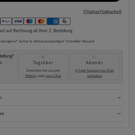
Filialverfügbarkeit
f auf Rechnung ab Ihrer 2. Bestellung
endungen
Sicher & Vertrauenswürdig
Schneller Versand
tellung?
a.
Tagsüber
Abends
Erreichen Sie uns per
E-Mail-Support via Chat
Telefon
oder
Live-Chat
.
verfügbar
n
sform (H) - Für normale bis kräftige Füße
en
ten:
Unsere Standardkosten betragen 5,90€ und werden
hinzugefügt – unabhängig vom Bestellwert.