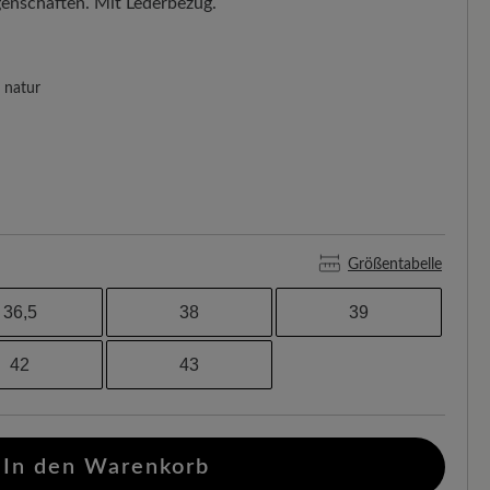
enschaften. Mit Lederbezug.
natur
Größentabelle
36,5
38
39
42
43
In den Warenkorb