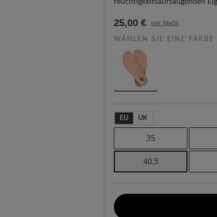
feuchtigkeitsaufsaugenden Eig
25,00 €
inkl. MwSt.
WÄHLEN SIE EINE FARBE
EU
UK
35
40,5