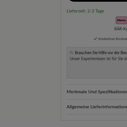
Lieferzeit: 2-3 Tage
BÄR-Kau
Kostenlose Rücks
Brauchen Sie Hilfe vor der Bes
Unser Expertenteam ist für Sie d
Merkmale Und Spezifikatione
Passform:
Comfort - Weite Pas
Allgemeine Lieferinformation
Versand- und Verpackungskos
automatisch Ihrem Warenkorb 