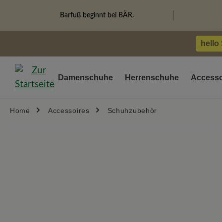
springen
Zur Hauptnavigation springen
Barfuß beginnt bei BÄR.
hello
Damenschuhe
Herrenschuhe
Accesso
Home
Accessoires
Schuhzubehör
Bildergalerie überspringen