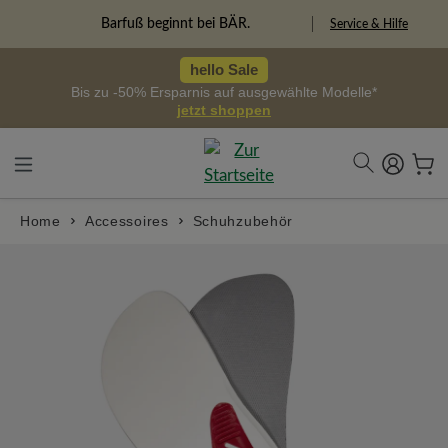
alt springen
Freiheitspioniere
Service & Hilfe
hello Sale
Bis zu -50% Ersparnis auf ausgewählte Modelle*
jetzt shoppen
Home
Accessoires
Schuhzubehör
Bildergalerie überspringen