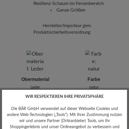
Resilienz-Schaum im Fersenbereich
Ganze Größen
Hersteller/Importeur gem.
Produktsicherheitsverordnung
Marke:
BÄR
BÄR GmbH
Pleidelsheimer Str. 15/1, 74321 Bietigheim-Bissingen,
Deutschland
E-mail:
kundenbetreuung@baer-schuhe.de
Telefon: 0800 51 65 65 56 (gebührenfrei)
Obermaterial
Farbe
Leder
natur
WIR RESPEKTIEREN IHRE PRIVATSPHÄRE
Die BÄR GmbH verwendet auf dieser Webseite Cookies und
andere Web-Technologien („Tools“). Mit Ihrer Zustimmung nutzen
Bewertungen lesen
wir und unsere Partner (Drittanbieter) Tools, um Ihr
Shoppingerlebnis und unser Onlineangebot zu verbessern und