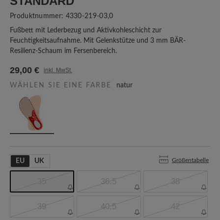
TANDARD
Produktnummer:
4330-219-03,0
Fußbett mit Lederbezug und Aktivkohleschicht zur
Feuchtigkeitsaufnahme. Mit Gelenkstütze und 3 mm BÄR-
Resilienz-Schaum im Fersenbereich.
29,00 €
inkl. MwSt.
WÄHLEN SIE EINE FARBE
natur
Größentabelle
EU
UK
35
36,5
38
39
40,5
42