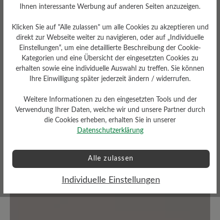
Ihnen interessante Werbung auf anderen Seiten anzuzeigen.
0 von 0 Bewertungen
Klicken Sie auf "Alle zulassen" um alle Cookies zu akzeptieren und
direkt zur Webseite weiter zu navigieren, oder auf „Individuelle
Einstellungen“, um eine detaillierte Beschreibung der Cookie-
Durchschnittliche Bewertung von
Kategorien und eine Übersicht der eingesetzten Cookies zu
erhalten sowie eine individuelle Auswahl zu treffen. Sie können
Ihre Einwilligung später jederzeit ändern / widerrufen.
Bewerten Sie dieses Produkt!
Weitere Informationen zu den eingesetzten Tools und der
Teilen Sie Ihre Erfahrungen mit anderen
Verwendung Ihrer Daten, welche wir und unsere Partner durch
die Cookies erheben, erhalten Sie in unserer
Kunden.
Datenschutzerklärung
Bewertung schreiben
Alle zulassen
Individuelle Einstellungen
Keine Bewertungen gefunden. Teilen Sie Ihre Erfahrungen
mit anderen.