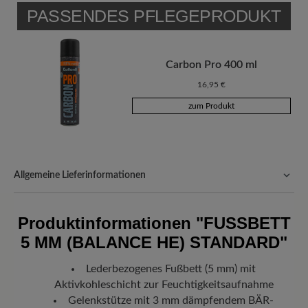
PASSENDES PFLEGEPRODUKT
Carbon Pro 400 ml
16,95 €
zum Produkt
Allgemeine Lieferinformationen
Versand- und Verpackungskosten:
Unsere Standardkosten
betragen 5,90€ und werden automatisch Ihrem Warenkorb
Produktinformationen
"FUSSBETT 5
hinzugefügt – unabhängig vom Bestellwert.
MM (BALANCE HE) STANDARD"
Freuen Sie sich auf Ihr Paket!
Sobald Ihre Bestellung unser Lager in
Deutschland verlassen hat, erhalten Sie eine Versandbestätigung.
Lederbezogenes Fußbett (5 mm) mit
Mit der beigefügten Sendungsnummer können Sie genau
Aktivkohleschicht zur Feuchtigkeitsaufnahme
nachverfolgen, wo sich Ihr neues BÄR Lieblingsstück gerade
befindet.
Gelenkstütze mit 3 mm dämpfendem BÄR-