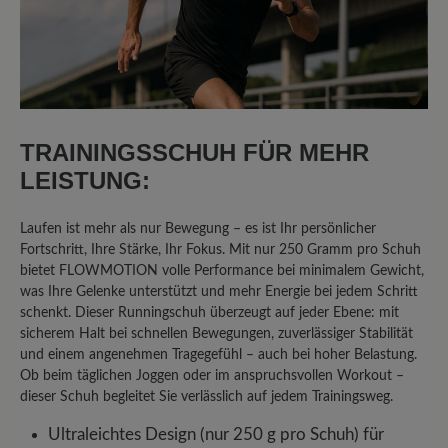
So einen starren & unflexiblen Schuh
habe ich noch nie erlebt. Der Schuh tat
schon beim anprobieren am Fuß weh.
Daher wieder Retourniert.
Unser Kommentar: Vielen Dank für die
Bewertung. Wir führen verschiedenen
TRAININGSSCHUH FÜR MEHR
Passformen, um den individuellen
LEISTUNG:
Bedürfnissen unserer Kundschaft zu
entsprechen. Gerne beraten wir auch
Laufen ist mehr als nur Bewegung – es ist Ihr persönlicher
telefonisch zu ihren Anforderungen. Ihr BÄR
Fortschritt, Ihre Stärke, Ihr Fokus. Mit nur 250 Gramm pro Schuh
Kundenservice
bietet FLOWMOTION volle Performance bei minimalem Gewicht,
was Ihre Gelenke unterstützt und mehr Energie bei jedem Schritt
schenkt. Dieser Runningschuh überzeugt auf jeder Ebene: mit
sicherem Halt bei schnellen Bewegungen, zuverlässiger Stabilität
25. Oktober 2025 13:19
und einem angenehmen Tragegefühl – auch bei hoher Belastung.
Ob beim täglichen Joggen oder im anspruchsvollen Workout –
Bewertung mit 5 von 5 Sternen
dieser Schuh begleitet Sie verlässlich auf jedem Trainingsweg.
***** Perfekt
Ultraleichtes Design (nur 250 g pro Schuh) für