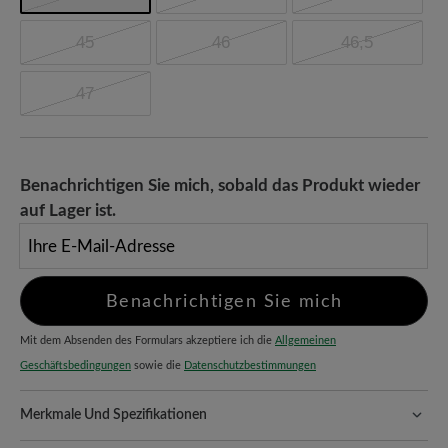
45
46
46,5
47
Benachrichtigen Sie mich, sobald das Produkt wieder
auf Lager ist.
Ihre E-Mail-Adresse
Benachrichtigen Sie mich
Mit dem Absenden des Formulars akzeptiere ich die
Allgemeinen
Geschäftsbedingungen
sowie die
Datenschutzbestimmungen
Merkmale Und Spezifikationen
Freeyourfeet!
Die perfekte Passform mit 100% Zehenfreiheit.