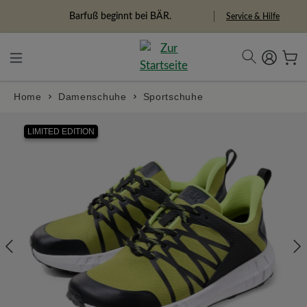
alt springen
Freiheitspioniere
Service & Hilfe
Home
Damenschuhe
Sportschuhe
Bildergalerie überspringen
LIMITED EDITION