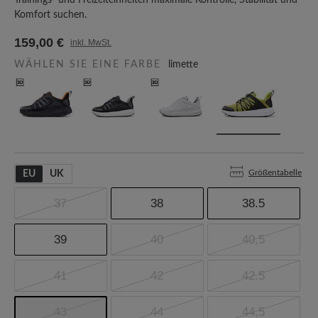
Trainings- und Freizeiteinheiten maximale Kontrolle, Stabilität und
Komfort suchen.
159,00 €
inkl. MwSt.
WÄHLEN SIE EINE FARBE
limette
Größentabelle
EU
UK
37
38
38.5
39
40
40,5
41
42
42.5
43
44
44,5