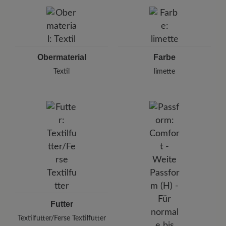
BÄR GmbH
lassen Sie es kurz einwirken.
Pleidelsheimer Str. 15/1, 74321 Bietigheim-Bissingen,
Deutschland
E-mail:
kundenbetreuung@baer-schuhe.de
Telefon: 0800 51 65 65 56 (gebührenfrei)
Obermaterial
Farbe
Textil
limette
Futter
Textilfutter/Ferse Textilfutter