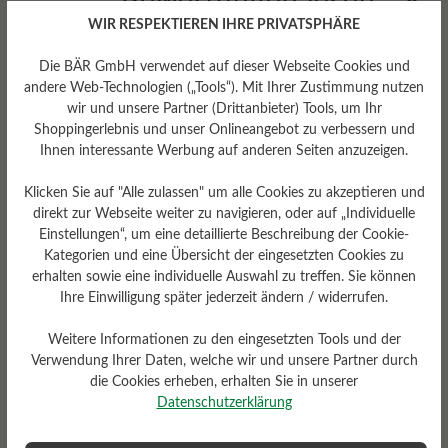
Bewertungen lesen
WIR RESPEKTIEREN IHRE PRIVATSPHÄRE
2 von 2 Bewertungen
Die BÄR GmbH verwendet auf dieser Webseite Cookies und
andere Web-Technologien („Tools“). Mit Ihrer Zustimmung nutzen
wir und unsere Partner (Drittanbieter) Tools, um Ihr
Shoppingerlebnis und unser Onlineangebot zu verbessern und
5 von 5 Sternen
Durchschnittliche Bewertung von
Ihnen interessante Werbung auf anderen Seiten anzuzeigen.
Klicken Sie auf "Alle zulassen" um alle Cookies zu akzeptieren und
100%
Perfekt (2)
direkt zur Webseite weiter zu navigieren, oder auf „Individuelle
Einstellungen“, um eine detaillierte Beschreibung der Cookie-
0%
Sehr gut (0)
Kategorien und eine Übersicht der eingesetzten Cookies zu
erhalten sowie eine individuelle Auswahl zu treffen. Sie können
0%
Gut (0)
Ihre Einwilligung später jederzeit ändern / widerrufen.
0%
Akzeptierbar (0)
Weitere Informationen zu den eingesetzten Tools und der
MARATHON SCHNÜRTECHNIK:
Verwendung Ihrer Daten, welche wir und unsere Partner durch
0%
Unbefriedigend (0)
die Cookies erheben, erhalten Sie in unserer
Datenschutzerklärung
Die Marathon-Schnürung, auch als Läuferschnürung bekannt,
sorgt für besonders festen Halt im Fersenbereich – ganz ohne