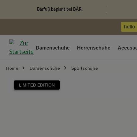
springen
Zur Hauptnavigation springen
Barfuß beginnt bei BÄR.
hello
Damenschuhe
Herrenschuhe
Accesso
Home
Damenschuhe
Sportschuhe
Bildergalerie überspringen
LIMITED EDITION