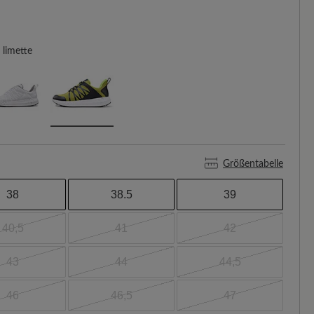
limette
Größentabelle
38
38.5
39
40,5
41
42
43
44
44,5
46
46,5
47