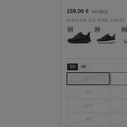
159,00 €
inkl. MwSt.
WÄHLEN SIE EINE FARBE
EU
UK
37
40
42.5
45