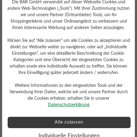
Die BÄR GmbH verwendet auf dieser Webseite Cookies und
andere Web-Technologien („Tools“). Mit Ihrer Zustimmung nutzen
wir und unsere Partner (Drittanbieter) Tools, um Ihr
Shoppingerlebnis und unser Onlineangebot zu verbessern und
Ihnen interessante Werbung auf anderen Seiten anzuzeigen.
Klicken Sie auf "Alle zulassen" um alle Cookies zu akzeptieren und
Dämpfungsgrad
direkt zur Webseite weiter zu navigieren, oder auf „Individuelle
Gewicht Ca. Pro Schuh
hoch
Einstellungen“, um eine detaillierte Beschreibung der Cookie-
Kategorien und eine Übersicht der eingesetzten Cookies zu
260 gr
erhalten sowie eine individuelle Auswahl zu treffen. Sie können
Ihre Einwilligung später jederzeit ändern / widerrufen.
Weitere Informationen zu den eingesetzten Tools und der
Verwendung Ihrer Daten, welche wir und unsere Partner durch
die Cookies erheben, erhalten Sie in unserer
Datenschutzerklärung
Profilierung
griffig
Alle zulassen
Funktionalität
Atmungsaktiv
Individuelle Einstellungen