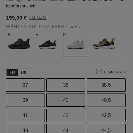
Trainings- und Freizeiteinheiten maximale Kontrolle, Stabilität und
Komfort suchen.
159,00 €
inkl. MwSt.
WÄHLEN SIE EINE FARBE
weiss
Größentabelle
EU
UK
37
38
38.5
39
40
40,5
41
42
42.5
43
44
44,5