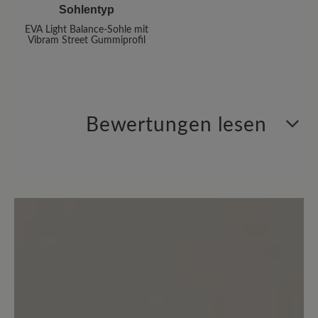
Sohlentyp
EVA Light Balance-Sohle mit
Vibram Street Gummiprofil
Bewertungen lesen
2 von 2 Bewertungen
5 von 5 Sternen
Durchschnittliche Bewertung von
100%
Perfekt (2)
0%
Sehr gut (0)