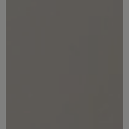
8. November 2025 08:38
Bewertung mit 5 von 5 Sternen
Unbequem
So einen starren & unflexiblen Schuh
habe ich noch nie erlebt. Der Schuh tat
schon beim anprobieren am Fuß weh.
Daher wieder Retourniert.
Unser Kommentar: Vielen Dank für die
Bewertung. Wir führen verschiedenen
Passformen, um den individuellen
Bedürfnissen unserer Kundschaft zu
entsprechen. Gerne beraten wir auch
telefonisch zu ihren Anforderungen. Ihr BÄR
Kundenservice