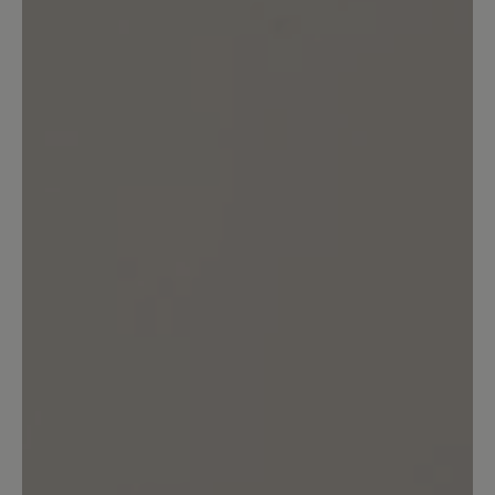
0%
Gut (0)
0%
Akzeptierbar (0)
0%
Unbefriedigend (0)
Bewerten Sie dieses Produkt!
Teilen Sie Ihre Erfahrungen mit anderen
Kunden.
Bewertung schreiben
Sortiert nach
2
Bewertungen