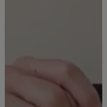
25. Oktober 2025 13:19
Bewertung mit 5 von 5 Sternen
***** Perfekt
Einsteigen und wohlfühlen - meine
empfindlichen Füße plus Hallux Valgus
fühlen sich im 7.-Himmel angekommen.
Die Schuhe sind im Alltag und beim
Sport/Wandern in Gebrauch. Ich denke
bereits daran ein zweites Paar in einer
anderen Farbe zu bestellen.