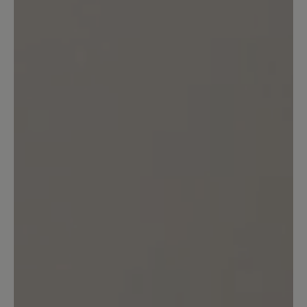
8. November 2025 08:38
Bewertung mit 5 von 5 Sternen
Unbequem
So einen starren & unflexiblen Schuh
habe ich noch nie erlebt. Der Schuh tat
schon beim anprobieren am Fuß weh.
Daher wieder Retourniert.
Unser Kommentar: Vielen Dank für die
Bewertung. Wir führen verschiedenen
Passformen, um den individuellen
Bedürfnissen unserer Kundschaft zu
entsprechen. Gerne beraten wir auch
telefonisch zu ihren Anforderungen. Ihr BÄR
Kundenservice