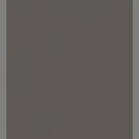
0%
Gut (0)
0%
Akzeptierbar (0)
0%
Unbefriedigend (0)
Bewerten Sie dieses Produkt!
Teilen Sie Ihre Erfahrungen mit anderen
Kunden.
Bewertung schreiben
Sortiert nach
2
Bewertungen