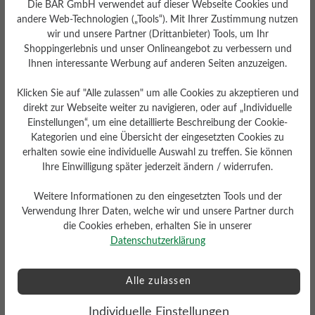
Die BÄR GmbH verwendet auf dieser Webseite Cookies und
andere Web-Technologien („Tools“). Mit Ihrer Zustimmung nutzen
wir und unsere Partner (Drittanbieter) Tools, um Ihr
Shoppingerlebnis und unser Onlineangebot zu verbessern und
Ihnen interessante Werbung auf anderen Seiten anzuzeigen.
Klicken Sie auf "Alle zulassen" um alle Cookies zu akzeptieren und
Dämpfungsgrad
direkt zur Webseite weiter zu navigieren, oder auf „Individuelle
Gewicht Ca. Pro Schuh
hoch
Einstellungen“, um eine detaillierte Beschreibung der Cookie-
Kategorien und eine Übersicht der eingesetzten Cookies zu
260 gr
erhalten sowie eine individuelle Auswahl zu treffen. Sie können
Ihre Einwilligung später jederzeit ändern / widerrufen.
Weitere Informationen zu den eingesetzten Tools und der
Verwendung Ihrer Daten, welche wir und unsere Partner durch
die Cookies erheben, erhalten Sie in unserer
Datenschutzerklärung
Profilierung
griffig
Alle zulassen
Funktionalität
Atmungsaktiv
Individuelle Einstellungen