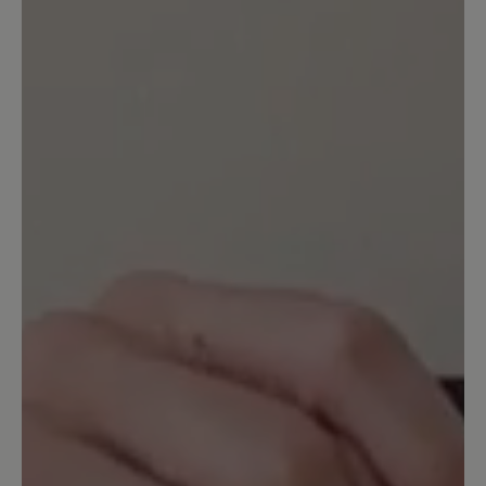
25. Oktober 2025 13:19
Bewertung mit 5 von 5 Sternen
***** Perfekt
Einsteigen und wohlfühlen - meine
empfindlichen Füße plus Hallux Valgus
fühlen sich im 7.-Himmel angekommen.
Die Schuhe sind im Alltag und beim
Sport/Wandern in Gebrauch. Ich denke
bereits daran ein zweites Paar in einer
anderen Farbe zu bestellen.