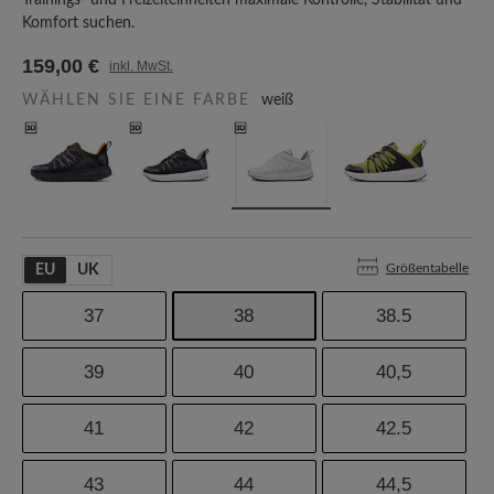
Trainings- und Freizeiteinheiten maximale Kontrolle, Stabilität und
Komfort suchen.
159,00 €
inkl. MwSt.
WÄHLEN SIE EINE FARBE
weiß
Größentabelle
EU
UK
37
38
38.5
39
40
40,5
41
42
42.5
43
44
44,5