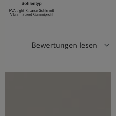
Sohlentyp
EVA Light Balance-Sohle mit
Vibram Street Gummiprofil
Bewertungen lesen
2 von 2 Bewertungen
5 von 5 Sternen
Durchschnittliche Bewertung von
100%
Perfekt (2)
0%
Sehr gut (0)