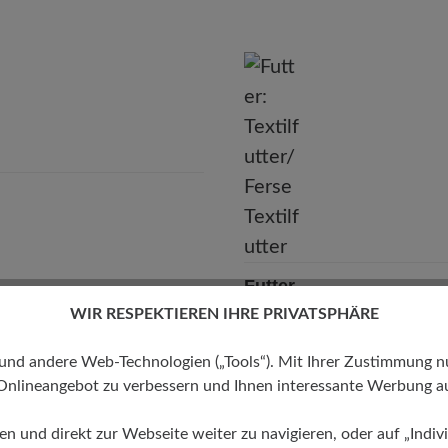
Marke:
BÄR
BÄR GmbH
leidelsheimer Str. 15/1, 74321 Bietigheim-Bissingen, Deutschla
E-mail:
kundenbetreuung@baer-schuhe.de
Telefon: 0800 51 65 65 56 (gebührenfrei)
Futter
WIR RESPEKTIEREN IHRE PRIVATSPHÄRE
Textilfutter/Ferse Textilfutter
 andere Web-Technologien („Tools“). Mit Ihrer Zustimmung nutz
Onlineangebot zu verbessern und Ihnen interessante Werbung au
ren und direkt zur Webseite weiter zu navigieren, oder auf „Indivi