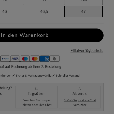
46
46,5
47
In den Warenkorb
Filialverfügbarkeit
f auf Rechnung ab Ihrer 2. Bestellung
endungen
Sicher & Vertrauenswürdig
Schneller Versand
tellung?
a.
Tagsüber
Abends
Erreichen Sie uns per
E-Mail-Support via Chat
Telefon
oder
Live-Chat
.
verfügbar