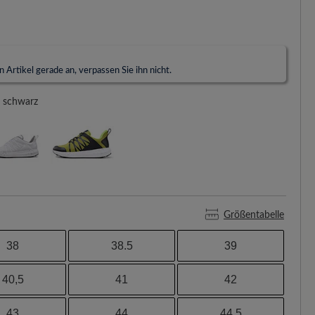
 Artikel gerade an, verpassen Sie ihn nicht.
schwarz
Größentabelle
38
38.5
39
40,5
41
42
43
44
44,5