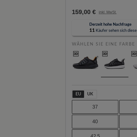
159,00 €
inkl. MwSt.
Derzeit hohe Nachfrage
11
Käufer sehen sich diesen
WÄHLEN SIE EINE FARBE
EU
UK
37
40
42.5