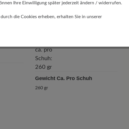
önnen Ihre Einwilligung später jederzeit ändern / widerrufen.
Comfort - Weite Passform (H) - Für
normale bis kräftige Füße
urch die Cookies erheben, erhalten Sie in unserer
Gewicht Ca. Pro Schuh
260 gr