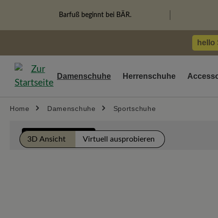
springen
Zur Hauptnavigation springen
Barfuß beginnt bei BÄR.
hello
Damenschuhe
Herrenschuhe
Accesso
Home
Damenschuhe
Sportschuhe
Bildergalerie überspringen
LIMITED EDITION
3D Ansicht
Virtuell ausprobieren