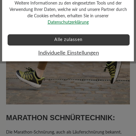
Weitere Informationen zu den eingesetzten Tools und der
Bewertungen lesen
Verwendung Ihrer Daten, welche wir und unsere Partner durch
die Cookies erheben, erhalten Sie in unserer
Datenschutzerklärung
2 von 2 Bewertungen
Alle zulassen
5 von 5 Sternen
Durchschnittliche Bewertung von
Individuelle Einstellungen
100%
Perfekt (2)
0%
Sehr gut (0)
0%
Gut (0)
0%
Akzeptierbar (0)
MARATHON SCHNÜRTECHNIK:
0%
Unbefriedigend (0)
Die Marathon-Schnürung, auch als Läuferschnürung bekannt,