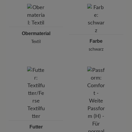
BÄR GmbH
lassen Sie es kurz einwirken.
Pleidelsheimer Str. 15/1, 74321 Bietigheim-Bissingen,
Deutschland
E-mail:
kundenbetreuung@baer-schuhe.de
Telefon: 0800 51 65 65 56 (gebührenfrei)
Obermaterial
Farbe
Textil
schwarz
Futter