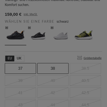
Trainings- und Freizeiteinheiten maximale Kontrolle, Stabilität und
Komfort suchen.
159,00 €
inkl. MwSt.
WÄHLEN SIE EINE FARBE
schwarz
Größentabelle
EU
UK
37
38
38.5
39
40
40,5
41
42
42.5
43
44
44,5