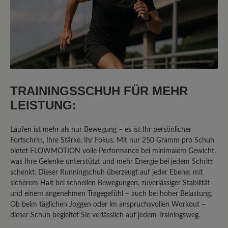
So einen starren & unflexiblen Schuh
habe ich noch nie erlebt. Der Schuh tat
schon beim anprobieren am Fuß weh.
Daher wieder Retourniert.
Unser Kommentar: Vielen Dank für die
Bewertung. Wir führen verschiedenen
TRAININGSSCHUH FÜR MEHR
Passformen, um den individuellen
LEISTUNG:
Bedürfnissen unserer Kundschaft zu
entsprechen. Gerne beraten wir auch
Laufen ist mehr als nur Bewegung – es ist Ihr persönlicher
telefonisch zu ihren Anforderungen. Ihr BÄR
Fortschritt, Ihre Stärke, Ihr Fokus. Mit nur 250 Gramm pro Schuh
Kundenservice
bietet FLOWMOTION volle Performance bei minimalem Gewicht,
was Ihre Gelenke unterstützt und mehr Energie bei jedem Schritt
schenkt. Dieser Runningschuh überzeugt auf jeder Ebene: mit
sicherem Halt bei schnellen Bewegungen, zuverlässiger Stabilität
25. Oktober 2025 13:19
und einem angenehmen Tragegefühl – auch bei hoher Belastung.
Ob beim täglichen Joggen oder im anspruchsvollen Workout –
Bewertung mit 5 von 5 Sternen
dieser Schuh begleitet Sie verlässlich auf jedem Trainingsweg.