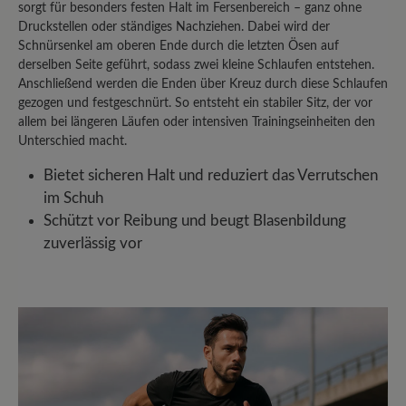
sorgt für besonders festen Halt im Fersenbereich – ganz ohne
Druckstellen oder ständiges Nachziehen. Dabei wird der
Bewerten Sie dieses Produkt!
Schnürsenkel am oberen Ende durch die letzten Ösen auf
derselben Seite geführt, sodass zwei kleine Schlaufen entstehen.
Teilen Sie Ihre Erfahrungen mit anderen
Anschließend werden die Enden über Kreuz durch diese Schlaufen
gezogen und festgeschnürt. So entsteht ein stabiler Sitz, der vor
Kunden.
allem bei längeren Läufen oder intensiven Trainingseinheiten den
Unterschied macht.
Bewertung schreiben
Bietet sicheren Halt und reduziert das Verrutschen
im Schuh
Schützt vor Reibung und beugt Blasenbildung
Sortiert nach
zuverlässig vor
2
Bewertungen
8. November 2025 08:38
Bewertung mit 5 von 5 Sternen
Unbequem