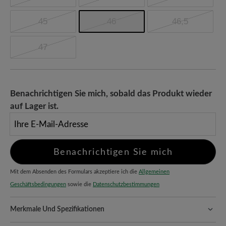
45
46
46,5
47
Benachrichtigen Sie mich, sobald das Produkt wieder
auf Lager ist.
Ihre E-Mail-Adresse
Benachrichtigen Sie mich
Mit dem Absenden des Formulars akzeptiere ich die
Allgemeinen
Geschäftsbedingungen
sowie die
Datenschutzbestimmungen
Merkmale Und Spezifikationen
Freeyourfeet!
Die perfekte Passform mit 100% Zehenfreiheit.