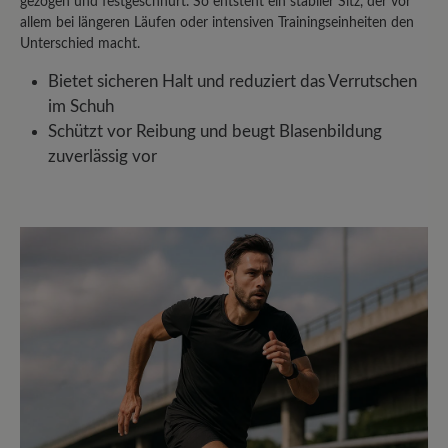
gezogen und festgeschnürt. So entsteht ein stabiler Sitz, der vor
Kunden.
allem bei längeren Läufen oder intensiven Trainingseinheiten den
Unterschied macht.
Bewertung schreiben
Bietet sicheren Halt und reduziert das Verrutschen
im Schuh
Schützt vor Reibung und beugt Blasenbildung
Sortiert nach
zuverlässig vor
2
Bewertungen
8. November 2025 08:38
Bewertung mit 5 von 5 Sternen
Unbequem
So einen starren & unflexiblen Schuh
habe ich noch nie erlebt. Der Schuh tat
schon beim anprobieren am Fuß weh.
Daher wieder Retourniert.