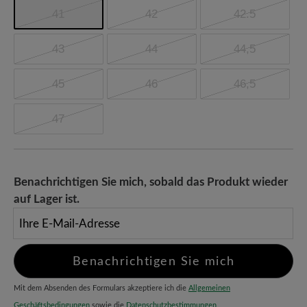
41
42
42.5
43
44
44,5
45
46
46,5
47
Benachrichtigen Sie mich, sobald das Produkt wieder
auf Lager ist.
Ihre E-Mail-Adresse
Benachrichtigen Sie mich
Mit dem Absenden des Formulars akzeptiere ich die
Allgemeinen
Geschäftsbedingungen
sowie die
Datenschutzbestimmungen