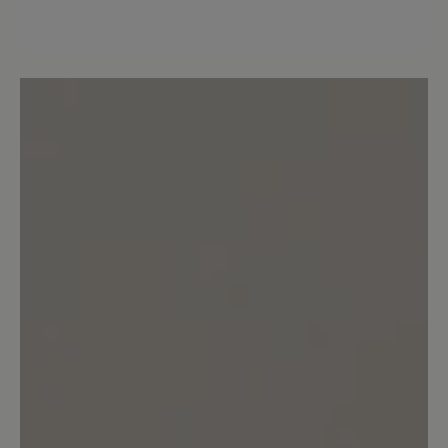
Die Schuhe sind im Alltag und beim
Sport/Wandern in Gebrauch. Ich denke
bereits daran ein zweites Paar in einer
anderen Farbe zu bestellen.