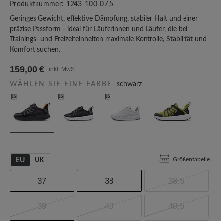
Produktnummer:
1243-100-07,5
Geringes Gewicht, effektive Dämpfung, stabiler Halt und einer
präzise Passform - ideal für Läuferinnen und Läufer, die bei
Trainings- und Freizeiteinheiten maximale Kontrolle, Stabilität und
Komfort suchen.
159,00 €
inkl. MwSt.
WÄHLEN SIE EINE FARBE
schwarz
Größentabelle
EU
UK
37
38
38.5
39
40
40,5