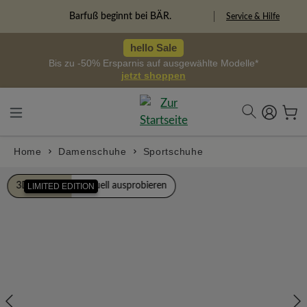
alt springen
Freiheitspioniere
Service & Hilfe
hello Sale
Bis zu -50% Ersparnis auf ausgewählte Modelle*
jetzt shoppen
Home
Damenschuhe
Sportschuhe
Bildergalerie überspringen
3D Ansicht
Virtuell ausprobieren
LIMITED EDITION