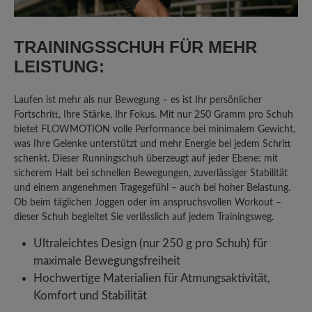
Unser Kommentar: Vielen Dank für die
Bewertung. Wir führen verschiedenen
TRAININGSSCHUH FÜR MEHR
Passformen, um den individuellen
LEISTUNG:
Bedürfnissen unserer Kundschaft zu
entsprechen. Gerne beraten wir auch
Laufen ist mehr als nur Bewegung – es ist Ihr persönlicher
telefonisch zu ihren Anforderungen. Ihr BÄR
Fortschritt, Ihre Stärke, Ihr Fokus. Mit nur 250 Gramm pro Schuh
Kundenservice
bietet FLOWMOTION volle Performance bei minimalem Gewicht,
was Ihre Gelenke unterstützt und mehr Energie bei jedem Schritt
schenkt. Dieser Runningschuh überzeugt auf jeder Ebene: mit
sicherem Halt bei schnellen Bewegungen, zuverlässiger Stabilität
25. Oktober 2025 13:19
und einem angenehmen Tragegefühl – auch bei hoher Belastung.
Ob beim täglichen Joggen oder im anspruchsvollen Workout –
Bewertung mit 5 von 5 Sternen
dieser Schuh begleitet Sie verlässlich auf jedem Trainingsweg.
***** Perfekt
Ultraleichtes Design (nur 250 g pro Schuh) für
maximale Bewegungsfreiheit
Einsteigen und wohlfühlen - meine
Hochwertige Materialien für Atmungsaktivität,
empfindlichen Füße plus Hallux Valgus
Komfort und Stabilität
fühlen sich im 7.-Himmel angekommen.