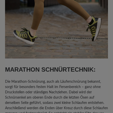
5 von 5 Sternen
Durchschnittliche Bewertung von
100%
Perfekt (2)
0%
Sehr gut (0)
0%
Gut (0)
0%
Akzeptierbar (0)
MARATHON SCHNÜRTECHNIK:
0%
Unbefriedigend (0)
Die Marathon-Schnürung, auch als Läuferschnürung bekannt,
sorgt für besonders festen Halt im Fersenbereich – ganz ohne
Druckstellen oder ständiges Nachziehen. Dabei wird der
Bewerten Sie dieses Produkt!
Schnürsenkel am oberen Ende durch die letzten Ösen auf
derselben Seite geführt, sodass zwei kleine Schlaufen entstehen.
Teilen Sie Ihre Erfahrungen mit anderen
Anschließend werden die Enden über Kreuz durch diese Schlaufen