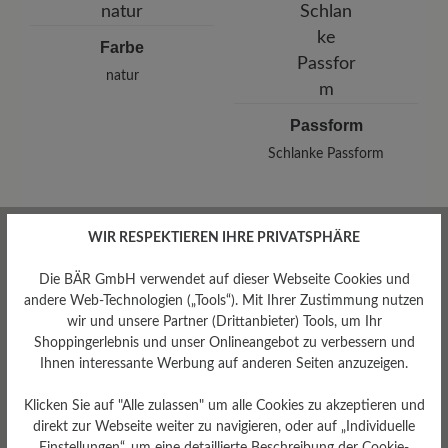
Farbe
natur
Passform
Schlanke Passform
WIR RESPEKTIEREN IHRE PRIVATSPHÄRE
Bewertungen lesen
Die BÄR GmbH verwendet auf dieser Webseite Cookies und
andere Web-Technologien („Tools“). Mit Ihrer Zustimmung nutzen
wir und unsere Partner (Drittanbieter) Tools, um Ihr
0 von 0 Bewertungen
Shoppingerlebnis und unser Onlineangebot zu verbessern und
Ihnen interessante Werbung auf anderen Seiten anzuzeigen.
Klicken Sie auf "Alle zulassen" um alle Cookies zu akzeptieren und
Durchschnittliche Bewertung von
direkt zur Webseite weiter zu navigieren, oder auf „Individuelle
Einstellungen“, um eine detaillierte Beschreibung der Cookie-