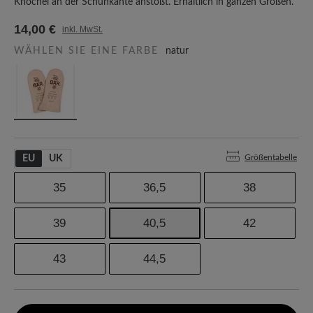
Knöchel an der Schuhkante anstößt. Erhältlich in ganzen Größen.
14,00 €
inkl. MwSt.
WÄHLEN SIE EINE FARBE
natur
Größentabelle
EU
UK
35
36,5
38
39
40,5
42
43
44,5