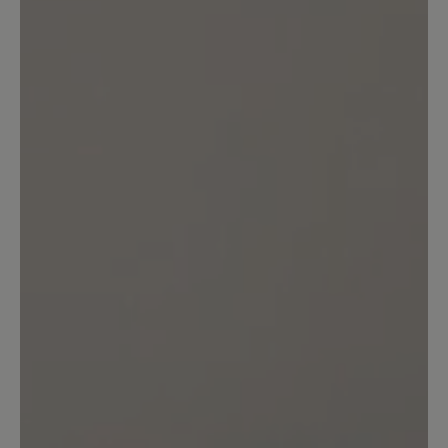
Schuh so eng geschnitten, dass man
kaum hinein passt. Auch die Grösse fällt
hier meiner Meinung nach mindrstens
eine halbe Nummer kleiner aus, sodass
der Schuh drückt. Für mich für diesen
hohen Preis nicht zufriedenstellend.
Ansonsten wie gesagt top Qualität von
ersten Eindruck her.
Unser Kommentar: Vielen Dank für die
Bewertung. Wir führen verschiedenen
Passformen, um den individuellen
Bedürfnissen unserer Kundschaft zu
entsprechen. Gerne beraten wir auch
telefonisch zu ihren Anforderungen. Ihr BÄR
Kundenservice
16. März 2025 11:50