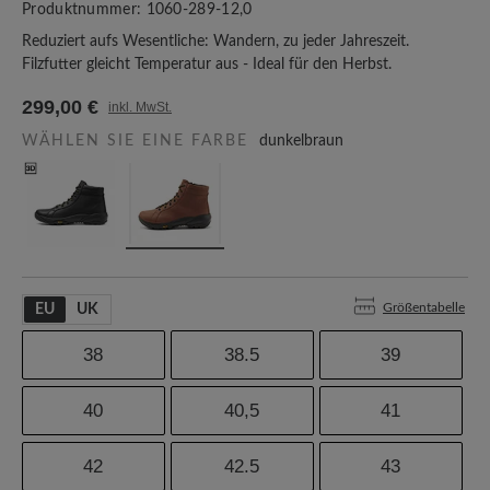
Produktnummer:
1060-289-12,0
Reduziert aufs Wesentliche: Wandern, zu jeder Jahreszeit.
Filzfutter gleicht Temperatur aus - Ideal für den Herbst.
299,00 €
inkl. MwSt.
WÄHLEN SIE EINE FARBE
dunkelbraun
Größentabelle
EU
UK
38
38.5
39
40
40,5
41
42
42.5
43