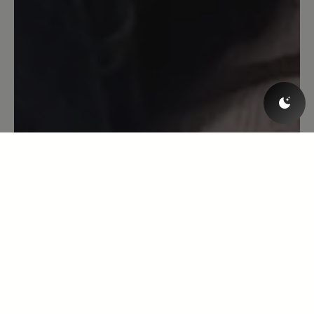
Bewertung mit 5 von 5 Sternen
tip top
Ich nutze die Schuhe täglich zum
Hundespaziergang im Wald. Sie halten
warm, bei regelmäßiger Einfettung mit
Schuhcreme auch wasserdicht und
durch die "Null-Sprengung" super für
meine fussballgeschädigten Knie. Denn
seit dem ich keine Schuhe mehr mit
Absatz trage habe ich keinerlei
Probleme mehr. Durch den
Reißverschluss ist das an- und ausziehen
auch keinerlei aufwendig. Für die kalte
und naße Jahreszeit mein absoluter
Lieblingsschuh.