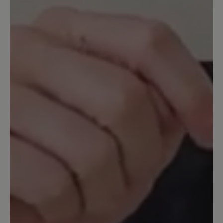
Bewertung mit 5 von 5 Sternen
Polecam chociaż odczucia
mieszane
Ten model w warunkach miejskich i
umiarkowanie terenowych zdaje się
super. Gdy trzeba szybko zdjąć buty to
suwak jest zaletą. Jednak w górach przy
sporym nachyleniu suwak wydaje się
być wadą. Wszystkie przeciążenia idą na
ten suwak przy schodzeniu przez co się
wygina. Obawiam się, że przy paru
wyjazdach w góry suwak by się rozszedł
i wymagałoby to naprawy. Mało trwałe
rozwiązanie. Natomiast podeszwa
świetnie się trzyma podłoża.