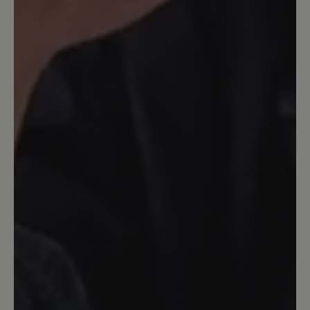
Dodatkowo wprowadziłbym
modyfikację która trzymała by
końcówkę suwaka stabilnie przy bucie.
Tak w ten sposób lata ona góra dół i
wydaje niepotrzebne i irytujące dźwięki.
28. Oktober 2024 12:23
Bewertung mit 4 von 5 Sternen
So schön
Tolles leder super sohle dämpfend
warme fütterung , leider die nahr genau
über meinem halux valgus,
leierleideleiddafür nicht geignet,