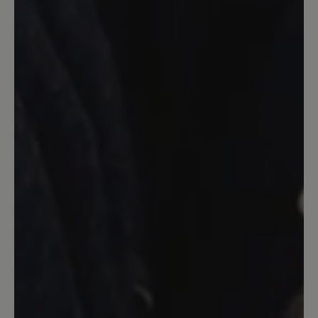
15. Januar 2024 19:01
Bewertung mit 5 von 5 Sternen
Feldberg in gelb
Super bequemer Stiefel ,und die Farbe
ist super . ich bin begeistert ,habe mir
auch jolina bestellt auch super . Musste
als Gast bestellen weil ich mein
Passwort nicht parat hatte , aber es hat
alles super geklappt 👍 ich habe mir
noch ein zweites Paar Feldberg in Gelb
gekauft die sind einfach top .
14. Dezember 2023 09:01