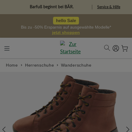
alt springen
Freiheitspioniere
Service & Hilfe
hello Sale
Bis zu -50% Ersparnis auf ausgewählte Modelle*
jetzt shoppen
Home
Herrenschuhe
Wanderschuhe
Bildergalerie überspringen