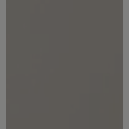
Kunden.
Bewertung schreiben
Sortiert nach
7
Bewertungen
12. November 2025 05:26
Bewertung mit 2 von 5 Sternen
Gute Qualität, keine gute Passform
Die Qualität ist hochwertig. Das habe
ich ehrlich gesagt aber auch bei diesem
Preis erwartet. Die breite Zehenbox war
hier mit ein Kaufgrund. Leider ist der