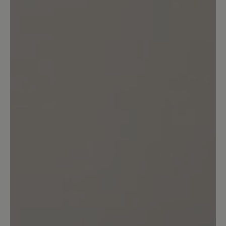
Die Qualität ist hochwertig. Das habe
ich ehrlich gesagt aber auch bei diesem
Preis erwartet. Die breite Zehenbox war
hier mit ein Kaufgrund. Leider ist der
Schuh so eng geschnitten, dass man
kaum hinein passt. Auch die Grösse fällt
hier meiner Meinung nach mindrstens
eine halbe Nummer kleiner aus, sodass
der Schuh drückt. Für mich für diesen
hohen Preis nicht zufriedenstellend.
Ansonsten wie gesagt top Qualität von
ersten Eindruck her.
Unser Kommentar: Vielen Dank für die
Bewertung. Wir führen verschiedenen
Passformen, um den individuellen
Bedürfnissen unserer Kundschaft zu
entsprechen. Gerne beraten wir auch