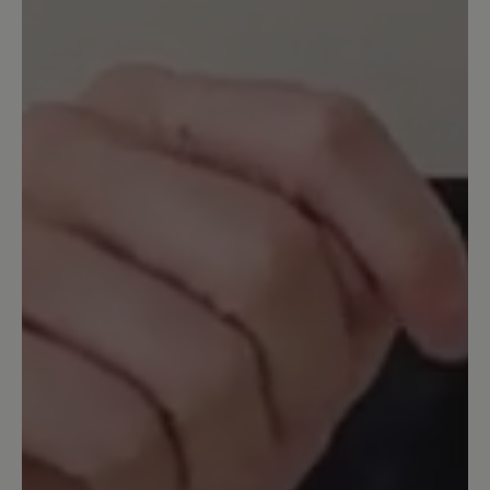
telefonisch zu ihren Anforderungen. Ihr BÄR
Kundenservice
16. März 2025 11:50
Bewertung mit 5 von 5 Sternen
Polecam chociaż odczucia
mieszane
Ten model w warunkach miejskich i
umiarkowanie terenowych zdaje się
super. Gdy trzeba szybko zdjąć buty to
suwak jest zaletą. Jednak w górach przy
sporym nachyleniu suwak wydaje się
być wadą. Wszystkie przeciążenia idą na
ten suwak przy schodzeniu przez co się
wygina. Obawiam się, że przy paru