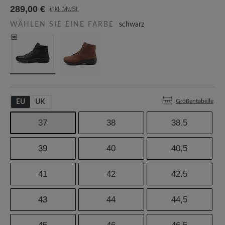
289,00 €
inkl. MwSt.
WÄHLEN SIE EINE FARBE
schwarz
Größentabelle
EU
UK
37
38
38.5
39
40
40,5
41
42
42.5
43
44
44,5