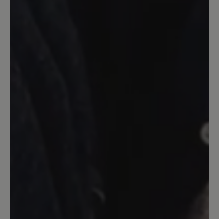
warme fütterung , leider die nahr genau
über meinem halux valgus,
leierleideleiddafür nicht geignet,
15. Januar 2024 19:01
Bewertung mit 5 von 5 Sternen
Feldberg in gelb
Super bequemer Stiefel ,und die Farbe
ist super . ich bin begeistert ,habe mir
auch jolina bestellt auch super . Musste
als Gast bestellen weil ich mein
Passwort nicht parat hatte , aber es hat
alles super geklappt 👍 ich habe mir
noch ein zweites Paar Feldberg in Gelb
gekauft die sind einfach top .