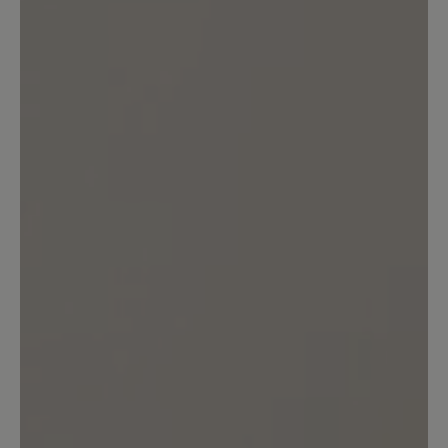
Bewerten Sie dieses Produkt!
Teilen Sie Ihre Erfahrungen mit anderen
Kunden.
Bewertung schreiben
Sortiert nach
7
Bewertungen
12. November 2025 05:26
Bewertung mit 2 von 5 Sternen
Gute Qualität, keine gute Passform