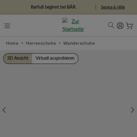
alt springen
Freiheitspioniere
Service & Hilfe
Home
Herrenschuhe
Wanderschuhe
Bildergalerie überspringen
3D Ansicht
Virtuell ausprobieren