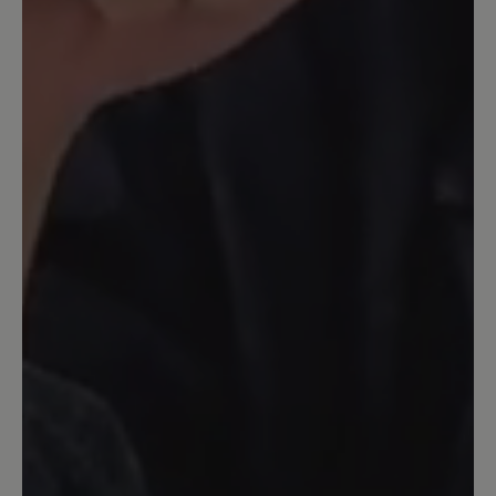
wyjazdach w góry suwak by się rozszedł
i wymagałoby to naprawy. Mało trwałe
rozwiązanie. Natomiast podeszwa
świetnie się trzyma podłoża.
Dodatkowo wprowadziłbym
modyfikację która trzymała by
końcówkę suwaka stabilnie przy bucie.
Tak w ten sposób lata ona góra dół i
wydaje niepotrzebne i irytujące dźwięki.
28. Oktober 2024 12:23
Bewertung mit 4 von 5 Sternen
So schön
Tolles leder super sohle dämpfend