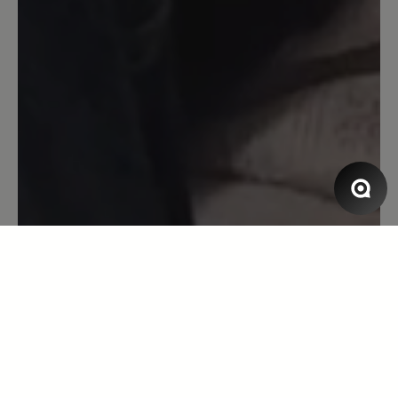
14. Dezember 2023 09:01
Bewertung mit 5 von 5 Sternen
tip top
Ich nutze die Schuhe täglich zum
Hundespaziergang im Wald. Sie halten
warm, bei regelmäßiger Einfettung mit
Schuhcreme auch wasserdicht und
durch die "Null-Sprengung" super für
meine fussballgeschädigten Knie. Denn
seit dem ich keine Schuhe mehr mit
Absatz trage habe ich keinerlei
Probleme mehr. Durch den
Reißverschluss ist das an- und ausziehen
auch keinerlei aufwendig. Für die kalte