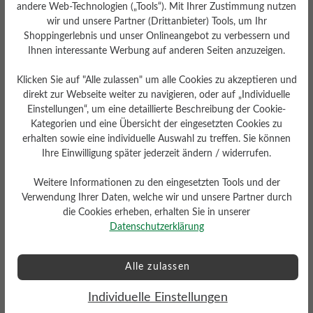
andere Web-Technologien („Tools“). Mit Ihrer Zustimmung nutzen
wir und unsere Partner (Drittanbieter) Tools, um Ihr
Shoppingerlebnis und unser Onlineangebot zu verbessern und
Ihnen interessante Werbung auf anderen Seiten anzuzeigen.
Herausnehmbares
Fußbett
Klicken Sie auf "Alle zulassen" um alle Cookies zu akzeptieren und
direkt zur Webseite weiter zu navigieren, oder auf „Individuelle
Herausnehmbares stützendes
6 mm Kork-Latex-Fußbett mit
Einstellungen“, um eine detaillierte Beschreibung der Cookie-
Lederbezug
Kategorien und eine Übersicht der eingesetzten Cookies zu
erhalten sowie eine individuelle Auswahl zu treffen. Sie können
Ihre Einwilligung später jederzeit ändern / widerrufen.
Weitere Informationen zu den eingesetzten Tools und der
Verwendung Ihrer Daten, welche wir und unsere Partner durch
die Cookies erheben, erhalten Sie in unserer
Datenschutzerklärung
Profilierung
Dämpfungsgrad
mittel
Alle zulassen
mittel
Individuelle Einstellungen