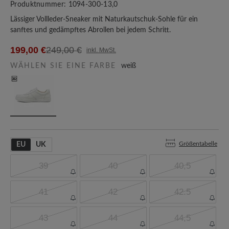
Produktnummer:
1094-300-13,0
Lässiger Vollleder-Sneaker mit Naturkautschuk-Sohle für ein
sanftes und gedämpftes Abrollen bei jedem Schritt.
199,00 €
249,00 €
inkl. MwSt.
WÄHLEN SIE EINE FARBE
weiß
Größentabelle
EU
UK
39
40
40,5
41
42
42.5
43
44
44,5