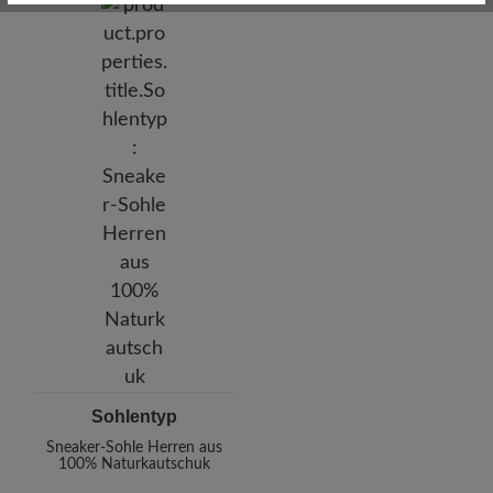
Sohlentyp
Sneaker-Sohle Herren aus
100% Naturkautschuk