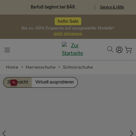
alt springen
Freiheitspioniere
Service & Hilfe
hello Sale
Bis zu -50% Ersparnis auf ausgewählte Modelle*
jetzt shoppen
Home
Herrenschuhe
Schnürschuhe
Bildergalerie überspringen
3D Ansicht
Virtuell ausprobieren
%