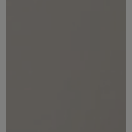
Bewertung mit 5 von 5 Sternen
Nie polecam
Bardzo cienka podeszwa. Wyjąłem
fabryczne wkładki i wsadziłem swoje
ortopedyczne. Spód podeszwy składa
się małych kółek i biorąc pod uwagę że
jest cienka to te kółka było czuć pod
stopą. Po jakimś czasie ucisk powodował
ból stopy w miejscach gdzie były te
kółka. Może przy fabrycznych
wkładkach problem nie byłby
odczuwalny, bo były dosyć grube i z
korka. Nie polecam modelu chociaż są
bardzo estetyczne.