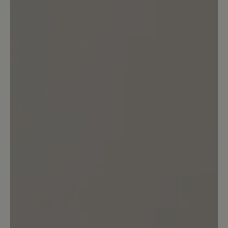
Bewerten Sie dieses Produkt!
Teilen Sie Ihre Erfahrungen mit anderen
Kunden.
Bewertung schreiben
Sortiert nach
3
Bewertungen
4. Mai 2025 15:44
Bewertung mit 5 von 5 Sternen
Emma2.0