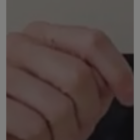
geschickte Nahtführung aber selbst mir
kaum auffällt. Bequem finde ich sie
ebenso. Ich habe meine Standardgröße
bestellt. Passen gut zu Culottes.
8. Mai 2024 12:37
Bewertung mit 5 von 5 Sternen
schöner Schuh
vom aussehen her ein sehr schöner
Schuh, aber; ich hatte ihn bestellt weil
ich Orthopädische Einlagen tragen muß.
Ohne die Einlagen ist der Schuh für
mich gr. 40 reichlich.Ich hatte ihn zu
hause einige Male kurze Zeit getragen,