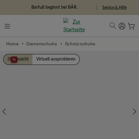
alt springen
Freiheitspioniere
Service & Hilfe
Home
Damenschuhe
Schnürschuhe
Bildergalerie überspringen
3D Ansicht
Virtuell ausprobieren
%