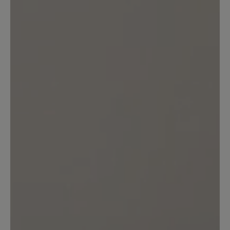
Habe den Schuh noch nicht oft
getragen.Größe passt wie bei allen
anderen Bär Schuhen.Material und
Verarbeitung bisher sehr gut.Schöner
leichter Schuh und für meinen breiten
Fuß sehr angenehm zu tragen.
27. August 2024 09:47
Bewertung mit 5 von 5 Sternen
Stylish!
Habe die Emma 2.0 Schuhe in weiß
gekauft und finde sie genial gemacht, da
sie mir ohne Abknicken Platz für meine
Großzehe bieten, was optisch durch die