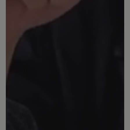
soweit so gut. Jetzt habe ich das Gefühl
er wird immer nach jedem tragen eine
Nummer größer, Mit den Einlagen
schlappt er noch in die Breite. Zu guter
habe ich mir bei einer kurzen
Einkaufstour noch die Fersen blutig
gerieben. Alles in allem für mich
unbrauchbar. Eine neue teuere
"Schrankleiche"
Unser Kommentar: Wir bedauern, dass Sie
den Schuh zu groß gekauft haben und er nun
reibt. Gerne beraten wir vor dem Kauf zur
richtigen Größe und Passform