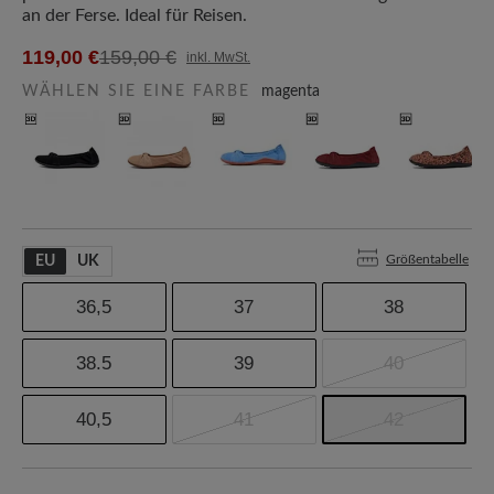
an der Ferse. Ideal für Reisen.
119,00 €
159,00 €
inkl. MwSt.
WÄHLEN SIE EINE FARBE
magenta
Größentabelle
EU
UK
36,5
37
38
38.5
39
40
40,5
41
42