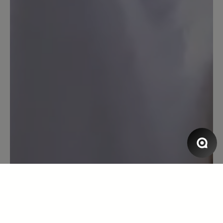
habe, erst dachte ich es geht nicht
wegen hallux aber er passt und der preis
passt auch .danke dafür