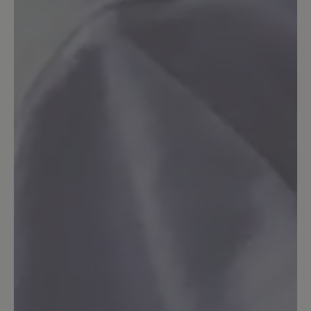
Platz nach oben!), gibt es Druck und
Spannung auf den Nagel des großen
Zeh. Schade, denn ich finde den Schuh
an unglaublich süß.
Unser Kommentar: Danke für die
Rückmeldung. Haben Sie eine Nr. größer
probiert? Ist bei diesem Modell
empfehlenswert.
23. Februar 2025 16:14
Bewertung mit 5 von 5 Sternen
Ballerina elly
Dieser Ballerina ist perfekt, einer wie ich
ihn mir von Bär schon lange gewünscht