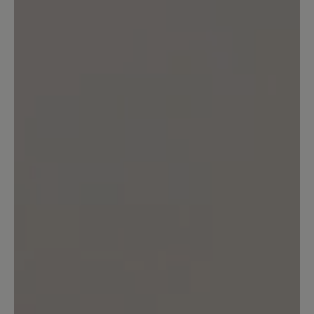
18. April 2025 21:01
Bewertung mit 1 von 5 Sternen
Viel, viel zu klein
Ich liebe Bär Schuhe. Dieser Schuh ist in
der Farbe Pink wirklich unglaublich
schön. Leider stimmt die Größe 42
überhaupt nicht. Der Schuh ist
mindestens eine Nummer zu klein
bemessen. Leider ist er in dieser Farbe
auch nicht größer erhältlich. Wirklich
sehr schade. Ich hätte ihn zu gerne
gehabt. LG Maria
Unser Kommentar: Schade, dass Ihnen