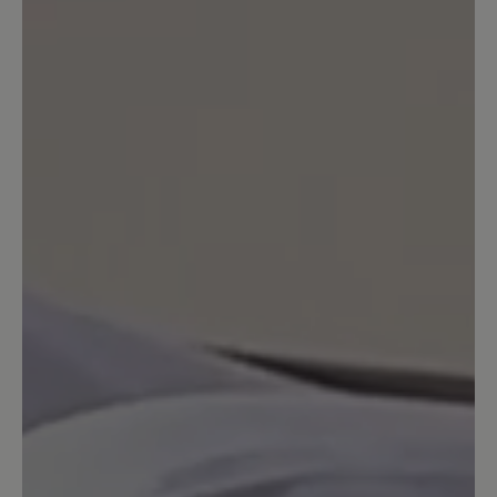
unsere Elly nicht gepasst hat. Da ein Ballerina
nicht eingestellt werden kann, ist er immer ein
wenig enger geschnitten als ein Schnürschuh.
Ggf. je nach Stärke des Fußes passt eine
Nummer größer perfekt. Das diese in Ihrem
Fall nicht erhältlich ist, tut uns natürlich leid.
26. Februar 2025 13:34
Bewertung mit 2 von 5 Sternen
Leider an den Zehen zu flach
Das Leder ist entgegen der
Beschreibung ziemlich fest. Da er leider
auch im Zehenbereich ziemlich flach ist
(zur Zehenfreiheit gehört für mich auch